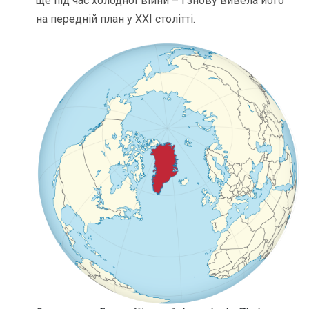
ще під час холодної війни – і знову вивела його
на передній план у XXI столітті.