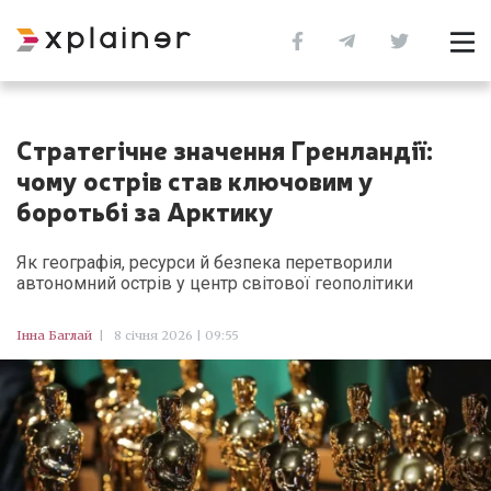
Стратегічне значення Гренландії:
чому острів став ключовим у
боротьбі за Арктику
Як географія, ресурси й безпека перетворили
автономний острів у центр світової геополітики
Інна Баглай
|
8 січня 2026 | 09:55