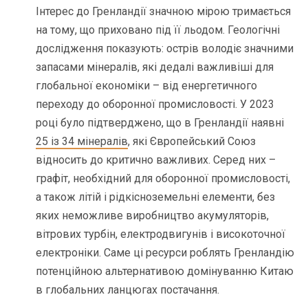
Інтерес до Гренландії значною мірою тримається
на тому, що приховано під її льодом. Геологічні
дослідження показують: острів володіє значними
запасами мінералів, які дедалі важливіші для
глобальної економіки – від енергетичного
переходу до оборонної промисловості. У 2023
році було підтверджено, що в Гренландії наявні
25 із 34 мінералів
, які Європейський Союз
відносить до критично важливих. Серед них –
графіт, необхідний для оборонної промисловості,
а також літій і рідкісноземельні елементи, без
яких неможливе виробництво акумуляторів,
вітрових турбін, електродвигунів і високоточної
електроніки. Саме ці ресурси роблять Гренландію
потенційною альтернативою домінуванню Китаю
в глобальних ланцюгах постачання.