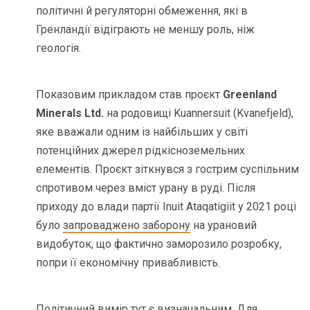
політичні й регуляторні обмеження, які в
Гренландії відіграють не меншу роль, ніж
геологія.
Показовим прикладом став проєкт
Greenland
Minerals Ltd.
на родовищі Kuannersuit (Kvanefjeld),
яке вважали одним із найбільших у світі
потенційних джерел рідкісноземельних
елементів. Проєкт зіткнувся з гострим суспільним
спротивом через вміст урану в руді. Після
приходу до влади партії Inuit Ataqatigiit у 2021 році
було
запроваджено заборону
на урановий
видобуток, що фактично заморозило розробку,
попри її економічну привабливість.
Політичний вимір тут є визначальним. Для