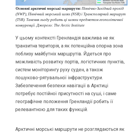
Основні арктичні морські маршрути:
Північно-Західний прохід
(NWP), Північний морський шлях (NSR) і Трансполярний маршрут
(TSR). Танення льоду робить ці шляхи предметом геополітичної
конкуренції. Джерело: The Arctic Institute
У цьому контексті Гренландія важлива не як
транзитна територія, а як потенційна опорна зона
поблизу майбутніх маршрутів. Йдеться про
можливість розвитку портів, логістичних пунктів,
систем моніторингу руху суден, а також
пошуково-рятувальної інфраструктури.
Забезпечення безпеки навігації в Арктиці
потребує постійної присутності на суші, і саме
географічне положення Гренландії робить її
релевантною для таких функцій.
Арктичні морські маршрути не розглядаються як