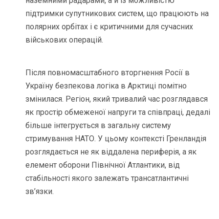
наземними радарами, а й із можливістю
підтримки супутникових систем, що працюють на
полярних орбітах і є критичними для сучасних
військових операцій.
Після повномасштабного вторгнення Росії в
Україну безпекова логіка в Арктиці помітно
змінилася. Регіон, який тривалий час розглядався
як простір обмеженої напруги та співпраці, дедалі
більше інтегрується в загальну систему
стримування НАТО. У цьому контексті Гренландія
розглядається не як віддалена периферія, а як
елемент оборони Північної Атлантики, від
стабільності якого залежать трансатлантичні
зв’язки.