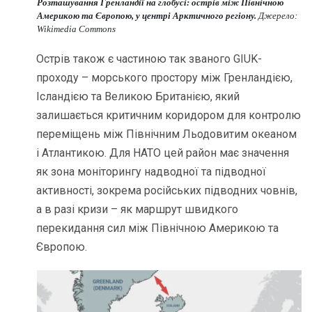
Розташування Гренландії на глобусі: острів між Північною
Америкою та Європою, у центрі Арктичного регіону.
Джерело:
Wikimedia Commons
Острів також є частиною так званого GIUK-
проходу – морського простору між Гренландією,
Ісландією та Великою Британією, який
залишається критичним коридором для контролю
переміщень між Північним Льодовитим океаном
і Атлантикою. Для НАТО цей район має значення
як зона моніторингу надводної та підводної
активності, зокрема російських підводних човнів,
а в разі кризи – як маршрут швидкого
перекидання сил між Північною Америкою та
Європою.