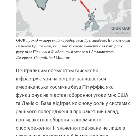
GIUK прохід — морський коридор між Гренландією, Ісландією та
Великою Британією, який має ключове значення для контролю
руху між Північним Льодовитим океаном і Атлантикою.
Джерело: Geopolitical Monitor
Центральним елементом військової
інфраструктури на острові залишається
американська космічна база
Пітуффік
, яка
функціонує на підставі оборонної угоди між США
та Данією. База відіграє ключову роль у системах
раннього попередження про ракетний напад,
протиракетної оборони та космічного
спостереження. Її значення пов’язане не лише з