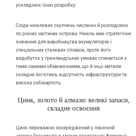
ускладнює їхню розробку.
Сліди нікелевих скупчень численні й розподілені
по різних частинах острова. Нікель має стратегічне
значення для виробництва акумуляторів і
спеціальних сталевих сплавів, проте його
видобуток у гренландських умовах стикається з
тими самими обмеженнями, що й інші метали:
складна логістика, відсутність інфраструктури та
висока собівартість.
Цинк, золото й алмази: великі запаси,
складне освоєння
Цинк переважно зосереджений у північній
частині Гренландії в межах геологічної формації,