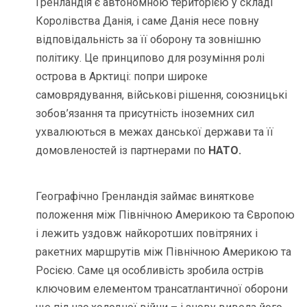
Гренландія є автономною територією у складі
Королівства Данія, і саме Данія несе повну
відповідальність за її оборону та зовнішню
політику. Це принципово для розуміння ролі
острова в Арктиці: попри широке
самоврядування, військові рішення, союзницькі
зобов’язання та присутність іноземних сил
ухвалюються в межах данської держави та її
домовленостей із партнерами по
НАТО.
Географічно Гренландія займає виняткове
положення між Північною Америкою та Європою
і лежить уздовж найкоротших повітряних і
ракетних маршрутів між Північною Америкою та
Росією. Саме ця особливість зробила острів
ключовим елементом трансатлантичної оборони