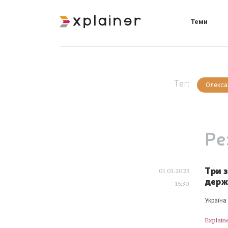
Теми
Тег:
Олекса
Ре
Три 
01.01.2023
держ
15:30
Україна
Explain