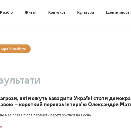
Розбір
Життя
Контекст
Культура
Ідентичності
ндра Матвійчук
зультати
загрози, які можуть завадити Україні стати демокр
авою – короткий переказ інтерв’ю Олександри Мат
 не має права після перемоги перетворитися на Росію.
er