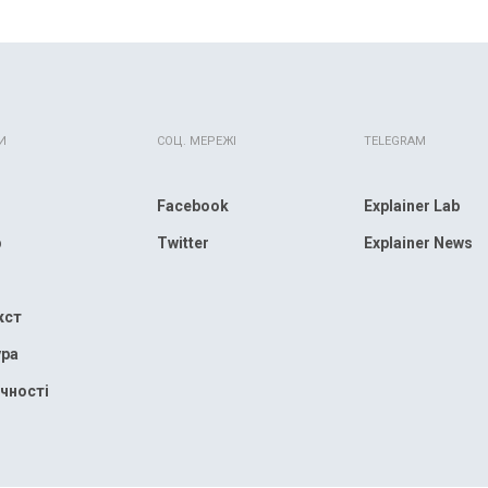
И
СОЦ. МЕРЕЖІ
TELEGRAM
Facebook
Explainer Lab
р
Twitter
Explainer News
кст
ура
чності