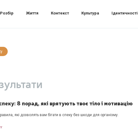
Розбір
Життя
Контекст
Культура
Ідентичності
ку
зультати
 спеку: 8 порад, які врятують твоє тіло і мотивацію
правила, які дозволять вам бігати в спеку без шкоди для організму.
er