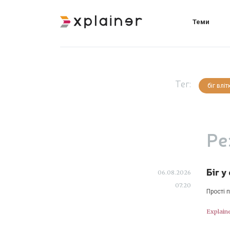
Теми
Тег:
біг вліт
Ре
Біг у
06.08.2026
07:20
Прості 
Explain