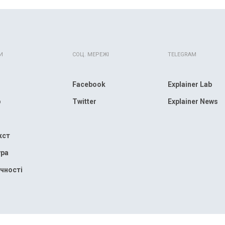
И
СОЦ. МЕРЕЖІ
TELEGRAM
Facebook
Explainer Lab
р
Twitter
Explainer News
кст
ура
чності