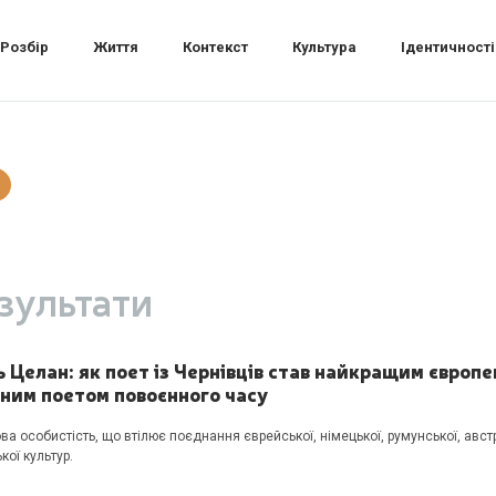
Розбір
Життя
Контекст
Культура
Ідентичності
зультати
 Целан: як поет із Чернівців став найкращим європ
чним поетом повоєнного часу
ва особистість, що втілює поєднання єврейської, німецької, румунської, австр
кої культур.