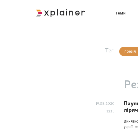
Теми
Тег:
поезія
Ре
Пауль
19.08.2020
ліри
12:15
Винятко
українсь