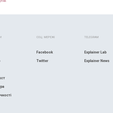
утяк
И
СОЦ. МЕРЕЖІ
TELEGRAM
Facebook
Explainer Lab
р
Twitter
Explainer News
кст
ура
чності