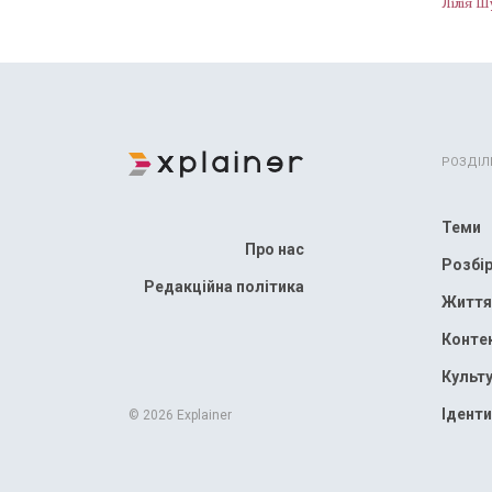
Лілія Ш
РОЗДІЛ
Теми
Про нас
Розбі
Редакційна політика
Життя
Конте
Культ
Іденти
© 2026 Explainer