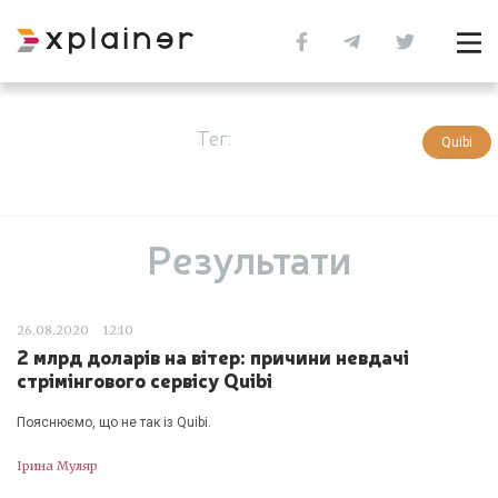
Тег:
Quibi
Результати
26.08.2020
12:10
2 млрд доларів на вітер: причини невдачі
стрімінгового сервісу Quibi
Пояснюємо, що не так із Quibi.
Ірина Муляр