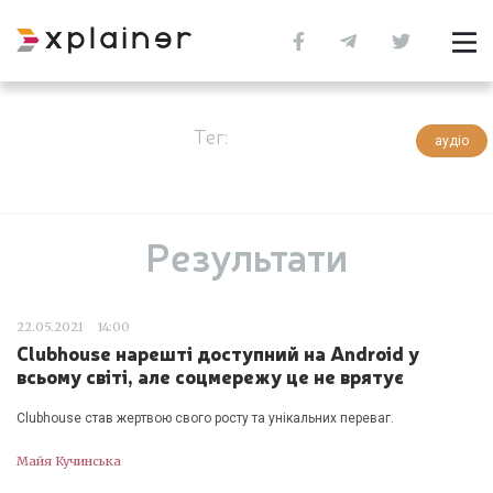
Тег:
аудіо
Результати
22.05.2021
14:00
Clubhouse нарешті доступний на Android у
всьому світі, але соцмережу це не врятує
Clubhouse став жертвою свого росту та унікальних переваг.
Майя Кучинська