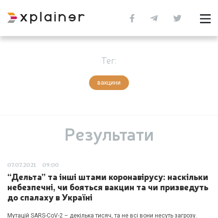
Тег:
вакцини
Результати
07.07.2021
09:00
“Дельта” та інші штами коронавірусу: наскільки
небезпечні, чи бояться вакцин та чи призведуть
до спалаху в Україні
Мутацій SARS-CoV-2 – декілька тисяч, та не всі вони несуть загрозу.