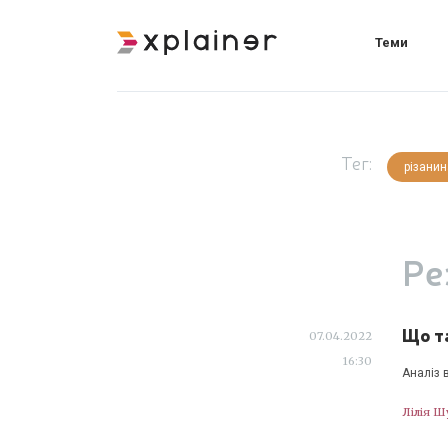
Теми
Тег:
різанин
Ре
Що та
07.04.2022
16:30
Аналіз 
Лілія Ш