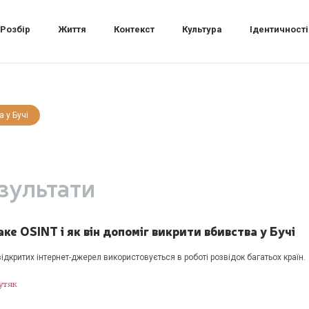
Розбір
Життя
Контекст
Культура
Ідентичності
а у Бучі
зультати
ке OSINT і як він допоміг викрити вбивства у Бучі
відкритих інтернет-джерел використовується в роботі розвідок багатьох країн.
утяк