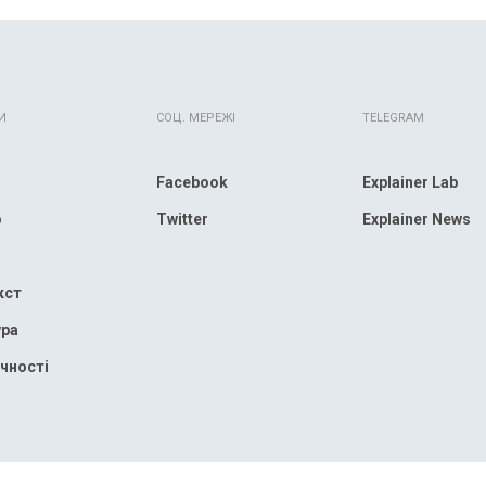
И
СОЦ. МЕРЕЖІ
TELEGRAM
Facebook
Explainer Lab
р
Twitter
Explainer News
кст
ура
чності