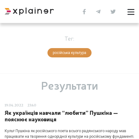
Тег:
російська культура
Результати
19.04.2022
23:40
Як українців навчали “любити” Пушкіна —
пояснює науковиця
Культ Пушкіна як російського поета всього радянського народу мав
працювати на творення однорідної культури на російському фундаменті.