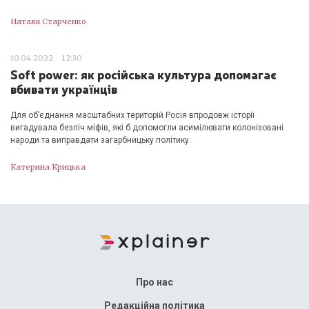
Наталя Старченко
10.04.2022
12:30
Soft power: як російська культура допомагає
вбивати українців
Для об’єднання масштабних територій Росія впродовж історії
вигадувала безліч міфів, які б допомогли асимілювати колонізовані
народи та виправдати загарбницьку політику.
Катерина Крицька
Про нас
Редакційна політика