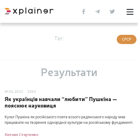
Тег:
СРСР
Результати
19.04.2022
23:40
Як українців навчали “любити” Пушкіна —
пояснює науковиця
Культ Пушкіна як російського поета всього радянського народу мав
працювати на творення однорідної культури на російському фундаменті.
Наталя Старченко