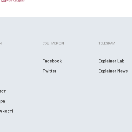
 Богачевський
И
СОЦ. МЕРЕЖІ
TELEGRAM
Facebook
Explainer Lab
р
Twitter
Explainer News
кст
ура
чності