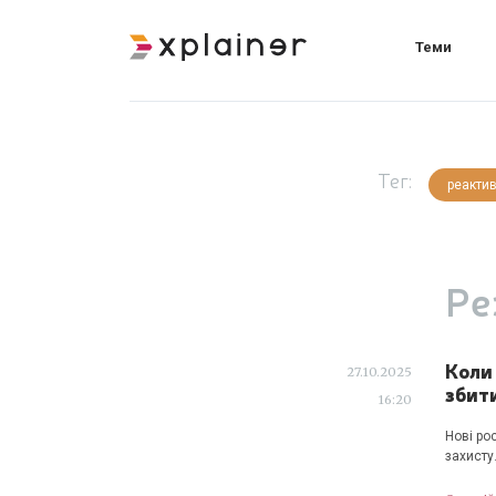
Теми
Тег:
реактив
Ре
Коли
27.10.2025
збит
16:20
Нові ро
захисту