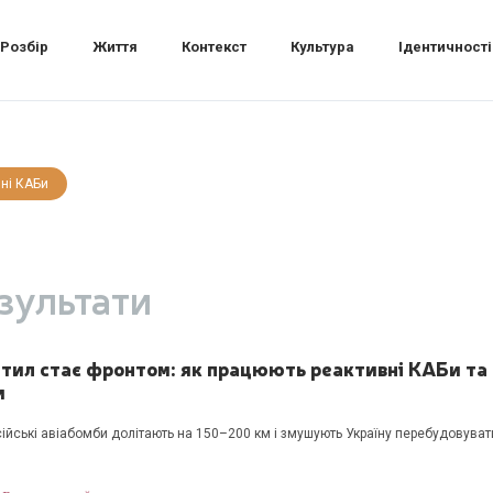
Розбір
Життя
Контекст
Культура
Ідентичності
ні КАБи
зультати
 тил стає фронтом: як працюють реактивні КАБи та 
и
сійські авіабомби долітають на 150–200 км і змушують Україну перебудовуват
.