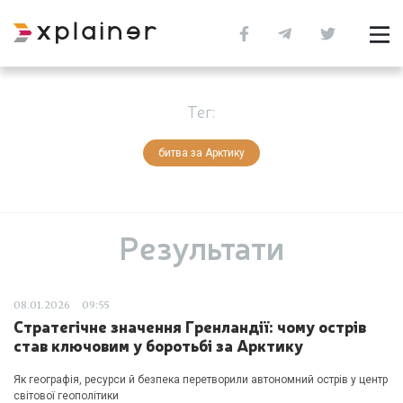
Тег:
битва за Арктику
Результати
08.01.2026
09:55
Стратегічне значення Гренландії: чому острів
став ключовим у боротьбі за Арктику
Як географія, ресурси й безпека перетворили автономний острів у центр
світової геополітики