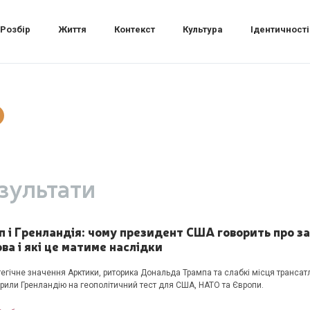
Розбір
Життя
Контекст
Культура
Ідентичності
зультати
п і Гренландія: чому президент США говорить про з
ва і які це матиме наслідки
тегічне значення Арктики, риторика Дональда Трампа та слабкі місця транса
рили Гренландію на геополітичний тест для США, НАТО та Європи.