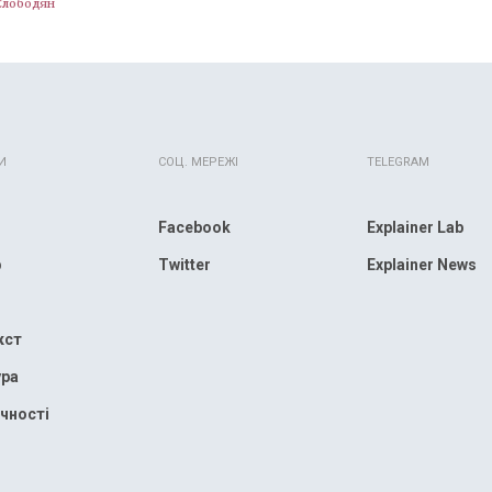
Слободян
И
СОЦ. МЕРЕЖІ
TELEGRAM
Facebook
Explainer Lab
р
Twitter
Explainer News
кст
ура
чності