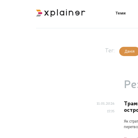
Теми
Тег:
Данія
Ре
Трам
11.01.2026
остро
17:35
Як стра
перетво