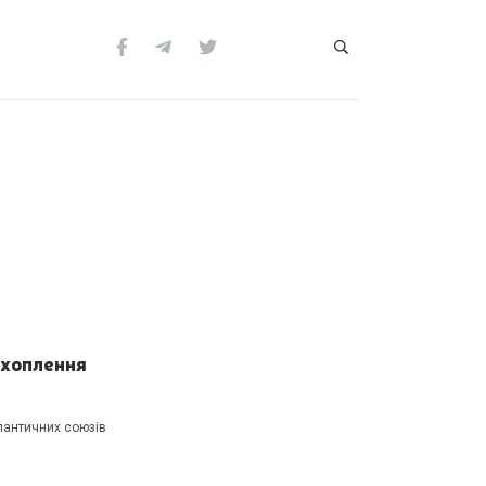
ахоплення
тлантичних союзів