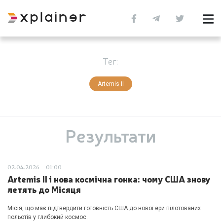
Тег:
Artemis II
Результати
02.04.2026
01:00
Artemis II і нова космічна гонка: чому США знову
летять до Місяця
Місія, що має підтвердити готовність США до нової ери пілотованих
польотів у глибокий космос.