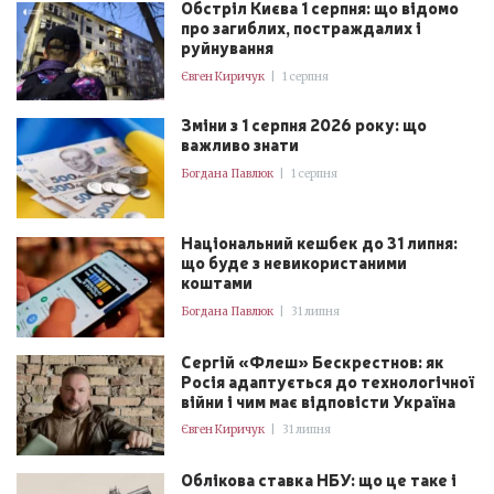
Обстріл Києва 1 серпня: що відомо
про загиблих, постраждалих і
руйнування
Євген Киричук
|
1 серпня
Зміни з 1 серпня 2026 року: що
важливо знати
Богдана Павлюк
|
1 серпня
Національний кешбек до 31 липня:
що буде з невикористаними
коштами
Богдана Павлюк
|
31 липня
Сергій «Флеш» Бескрестнов: як
Росія адаптується до технологічної
війни і чим має відповісти Україна
Євген Киричук
|
31 липня
Облікова ставка НБУ: що це таке і