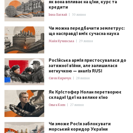
як вона впливає на ціни, курс та
кредити
Інна Баглай
|
30 липня
Чи можна передбачити землетрус:
що насправді вміє сучасна наука
Майя Кучинська
|
29 липня
Російська армія пристосувалася до
затяжної війни, але залишилася
негнучкою — аналіз RUSI
Євген Киричук
|
28 липня
Як Крістофер Нолан перетворює
складні ідеї на велике кіно
Ольга Коен
|
27 липня
Чи зможе Росія заблокувати
морський коридор України