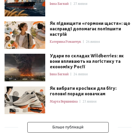
Інна Баглай
|
27 липня
Як підвищити «гормони щастя»: що
насправді допомагає поліпшити
настрій
Катерина Романчук
|
26 липня
Удари по складах Wildberries: як
вони впливають на логістику та
економіку Росії
Інна Баглай
|
24 липня
Як вибрати кросівки для бігу:
головні поради новачкам
Марта Вершиніна
|
23 липня
Більше публікацій