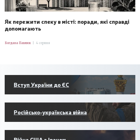
Як пережити спеку в місті: поради, які справді
допомагають
Богдана Павлюк
|
4 серпня
Вступ України до ЄС
Російсько-українська війна
Війна США з Іраном