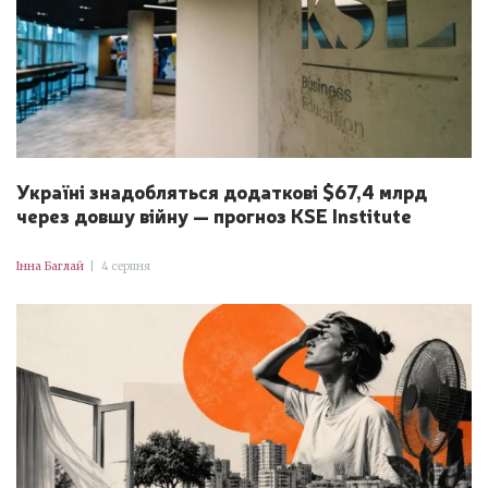
Україні знадобляться додаткові $67,4 млрд
через довшу війну — прогноз KSE Institute
Інна Баглай
|
4 серпня