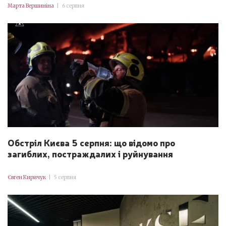
Марта Вершиніна
|
6 серпня
Обстріл Києва 5 серпня: що відомо про
загиблих, постраждалих і руйнування
Євген Киричук
|
5 серпня