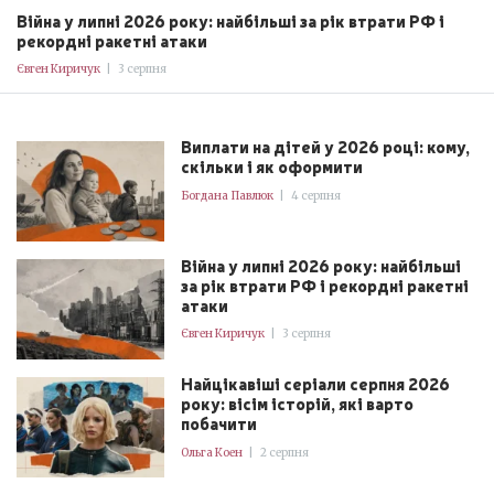
Війна у липні 2026 року: найбільші за рік втрати РФ і
рекордні ракетні атаки
Євген Киричук
|
3 серпня
Виплати на дітей у 2026 році: кому,
скільки і як оформити
Богдана Павлюк
|
4 серпня
Війна у липні 2026 року: найбільші
за рік втрати РФ і рекордні ракетні
атаки
Євген Киричук
|
3 серпня
Найцікавіші серіали серпня 2026
року: вісім історій, які варто
побачити
Ольга Коен
|
2 серпня