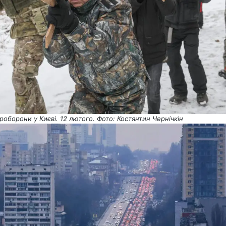
ероборони у Києві. 12 лютого. Фото: Костянтин Чернічкін