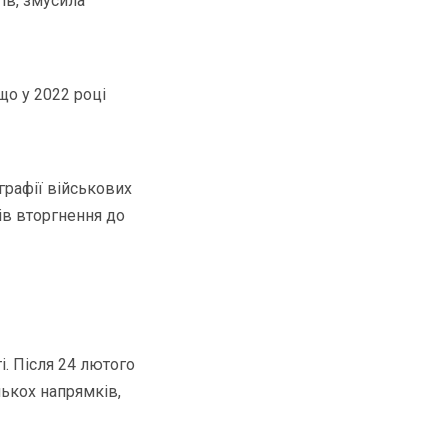
ів, змусила
 що у 2022 році
графії військових
ів вторгнення до
і. Після 24 лютого
ількох напрямків,