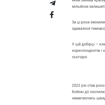
який змінив країну
мільйони залишити 
За ці роки змінили
здавалося тимчасо
У цій добірці — к
кореспондентів і 
сьогодні.
2022 рік став роко
бойові дії охопили
намагаючись швидк