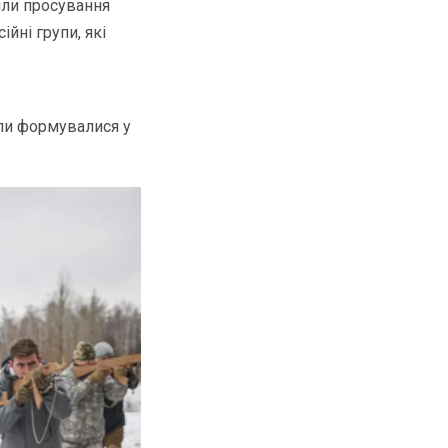
или просування
ійні групи, які
іли формувалися у