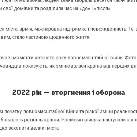
 і життя мільйонів людей. Війна забрала десятки тисяч житт
свої домівки та розділила час на «до» і «після».
ся міста, армія, міжнародна підтримка і повсякденність. Те,
вим, стало частиною щоденного життя.
лючові моменти кожного року повномасштабної війни. Фото
очевидців показують, як змінювалася країна від перших дн
2022 рік — вторгнення і оборона
м початку повномасштабної війни та різкої зміни реальност
 більшість регіонів країни. Російські війська наступали з к
о захопити великі міста.