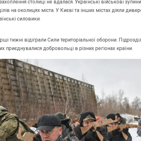
ахоплення столиці не вдалася. Українські військові зупин
ілів на околицях міста. У Києві та інших містах діяли диверс
аїнські силовики.
рші тижні відіграли Сили територіальної оборони. Підрозд
них приєднувалися добровольці в різних регіонах країни.