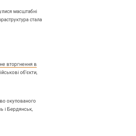
булися масштабні
фраструктура стала
не вторгнення в
ійськові об’єкти,
сово окупованого
ь і Бердянськ,