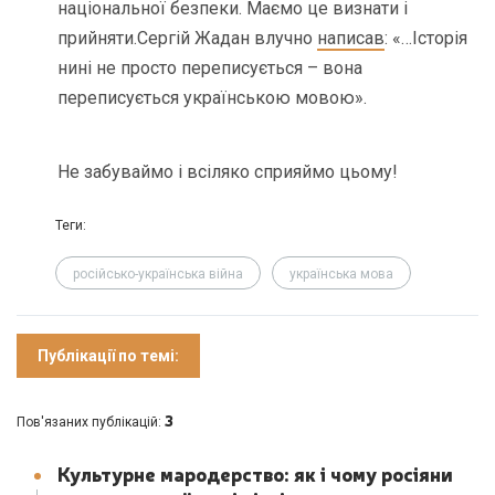
національної безпеки. Маємо це визнати і
прийняти.
Сергій Жадан влучно
написав
: «…Історія
нині не просто переписується – вона
переписується українською мовою».
Не забуваймо і всіляко сприяймо цьому!
Теги:
російсько-українська війна
українська мова
Публікації по темі:
3
Пов'язаних публікацій:
Культурне мародерство: як і чому росіяни