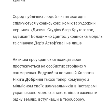
країни.
Серед публічних людей, які на сьогодні
спілкуються українською: комік та художній
керівник «Дизель Студіо» Єгор Крутоголов,
музикант Володимир Дантес, українська модель
та співачка Дар’я Астаф’єва і не лише.
Активна проукраїнська позиція зірок
простежується на особистих сторінках у
соцмережах. Ведучий та колишній Холостяк
Нікіта Добринін
також тепер
комунікує
з
мільйоном своїх шанувальників в Інстаграмі
українською мовою, а також пішов захищати
рідну землю, вступивши в тероборону.