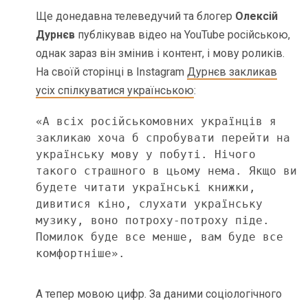
Ще донедавна телеведучий та блогер
Олексій
Дурнєв
публікував відео на YouTube російською,
однак зараз він змінив і контент, і мову роликів.
На своїй сторінці в Instagram
Дурнєв закликав
усіх спілкуватися українською
:
«А всіх російськомовних українців я 
закликаю хоча б спробувати перейти на 
українську мову у побуті. Нічого 
такого страшного в цьому нема. Якщо ви 
будете читати українські книжки, 
дивитися кіно, слухати українську 
музику, воно потроху-потроху піде. 
Помилок буде все менше, вам буде все 
комфортніше».
А тепер мовою цифр. За даними соціологічного