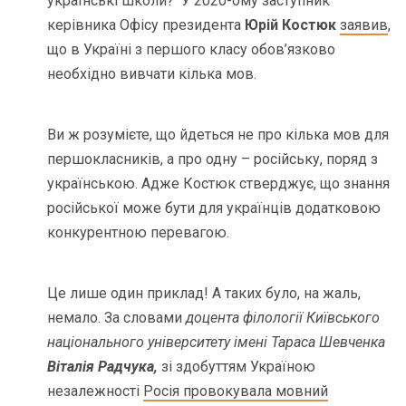
українські школи? У 2020-ому заступник
керівника Офісу президента
Юрій Костюк
заявив
,
що в Україні з першого класу обов’язково
необхідно вивчати кілька мов.
Ви ж розумієте, що йдеться не про кілька мов для
першокласників, а про одну – російську, поряд з
українською. Адже Костюк стверджує, що знання
російської може бути для українців додатковою
конкурентною перевагою.
Це лише один приклад! А таких було, на жаль,
немало. За словами
доцента філології Київського
національного університету імені Тараса Шевченка
Віталія Радчука,
зі здобуттям Україною
незалежності
Росія провокувала мовний