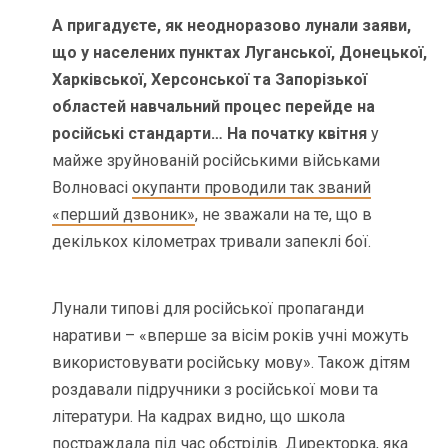
А пригадуєте, як неодноразово лунали заяви,
що у населених пунктах Луганської, Донецької,
Харківської, Херсонської та Запорізької
областей навчальний процес перейде на
російські стандарти… На початку квітня
у
майже зруйнованій російськими військами
Волновасі
окупанти проводили так званий
«перший дзвоник»
, не зважали на те, що в
декількох кілометрах тривали запеклі бої.
Лунали типові для російської пропаганди
наративи – «вперше за вісім років учні можуть
використовувати російську мову». Також дітям
роздавали підручники з російської мови та
літератури. На кадрах видно, що школа
постраждала під час обстрілів. Директорка, яка