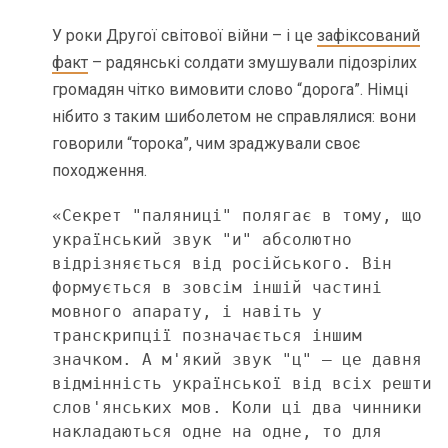
У роки Другої світової війни – і це
зафіксований
факт
– радянські солдати змушували підозрілих
громадян чітко вимовити слово “дорога”. Німці
нібито з таким шиболетом не справлялися: вони
говорили “торока”, чим зраджували своє
походження.
«Секрет "паляниці" полягає в тому, що 
український звук "и" абсолютно 
відрізняється від російського. Він 
формується в зовсім іншій частині 
мовного апарату, і навіть у 
транскрипції позначається іншим 
значком. А м'який звук "ц" – це давня 
відмінність української від всіх решти 
слов'янських мов. Коли ці два чинники 
накладаються одне на одне, то для 