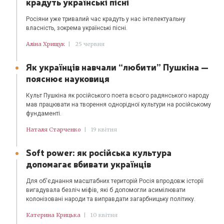
крадуть українські пісні
Росіяни уже тривалий час крадуть у нас інтелектуальну
власність, зокрема українські пісні.
Аліна Хрищук
|
25 червня
Як українців навчали “любити” Пушкіна —
пояснює науковиця
Культ Пушкіна як російського поета всього радянського народу
мав працювати на творення однорідної культури на російському
фундаменті.
Наталя Старченко
|
19 квітня
Soft power: як російська культура
допомагає вбивати українців
Для об'єднання масштабних територій Росія впродовж історії
вигадувала безліч міфів, які б допомогли асимілювати
колонізовані народи та виправдати загарбницьку політику.
Катерина Крицька
|
10 квітня