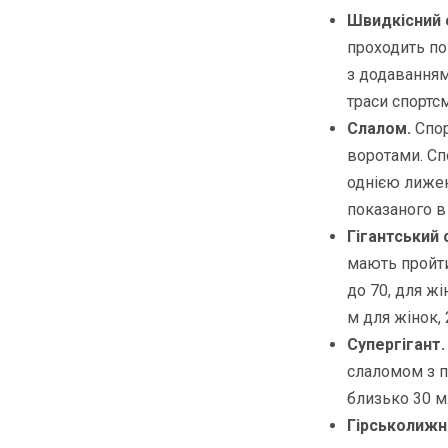
Швидкісний 
проходить по
з додаванням
траси спортс
Слалом.
Спор
воротами. Сп
однією лижею
показаного в 
Гігантський 
мають пройти 
до 70, для ж
м для жінок, 
Супергігант
слаломом з по
близько 30 м.
Гірськолижн