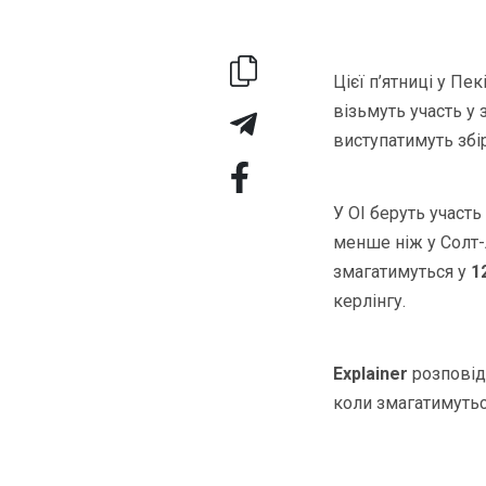
Цієї п’ятниці у Пе
візьмуть участь у 
виступатимуть збір
У ОІ беруть участь
менше ніж у Солт-Л
змагатимуться у
1
керлінгу.
Explainer
розповід
коли змагатимутьс