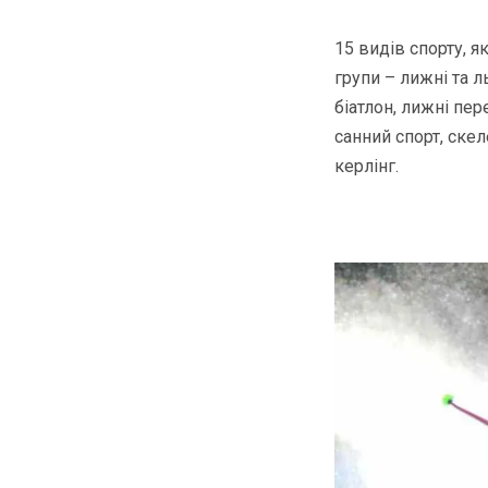
15 видів спорту, я
групи – лижні та л
біатлон, лижні пер
санний спорт, скел
керлінг.