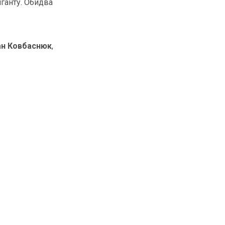
іганту. Обидва
ан Ковбаснюк
,