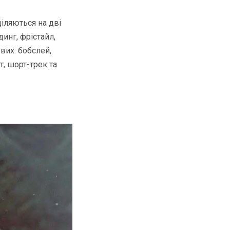
діляються на дві
инг, фрістайл,
вих: бобслей,
т, шорт-трек та