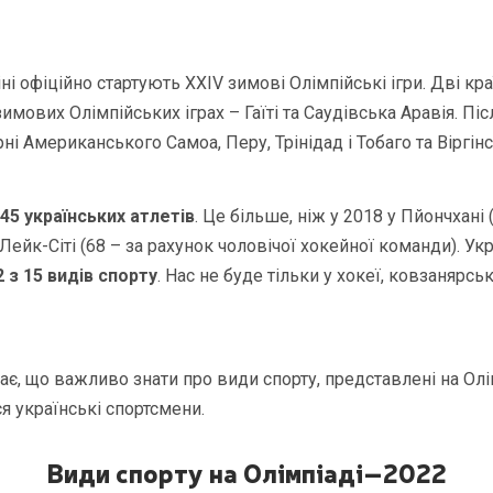
кіні офіційно стартують XXIV зимові Олімпійські ігри. Дві к
зимових Олімпійських іграх – Гаїті та Саудівська Аравія. Пі
ні Американського Самоа, Перу, Трінідад і Тобаго та Віргін
45 українських атлетів
. Це більше, ніж у 2018 у Пйончхані (
ейк-Сіті (68 – за рахунок чоловічої хокейної команди). Укр
2 з 15 видів спорту
. Нас не буде тільки у хокеї, ковзанярсь
ає, що важливо знати про види спорту, представлені на Олі
я українські спортсмени.
Види спорту на Олімпіаді–2022