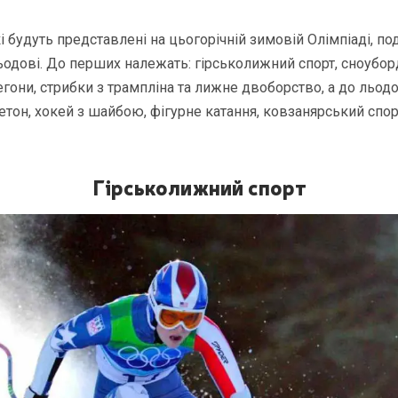
кі будуть представлені на цьогорічній зимовій Олімпіаді, по
ьодові. До перших належать: гірськолижний спорт, сноуборд
егони, стрибки з трампліна та лижне двоборство, а до льодо
етон, хокей з шайбою, фігурне катання, ковзанярський спор
Гірськолижний спорт