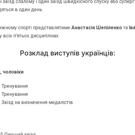
 заїзд слалому і один заїзд швидкісного спуску або суперг
дяться в один день.
лижному спорті представлятиме
Анастасія Шепіленко
та
Ів
 всіх п’ятьох дисциплінах.
Розклад виступів українців:
, чоловіки
0 Тренування
0 Тренування
0 Заїзд на визначення медалістів
15 Перший заїзд