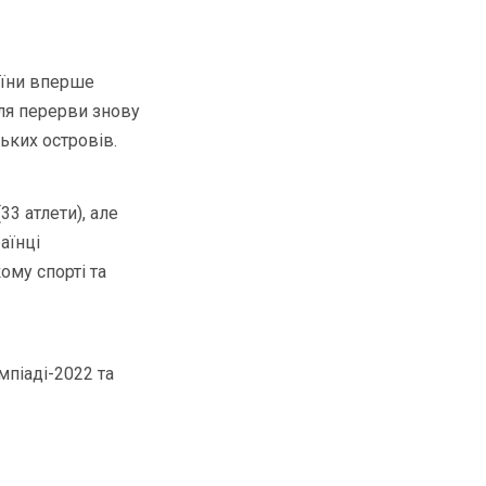
раїни вперше
сля перерви знову
ських островів.
33 атлети), але
аїнці
кому спорті та
мпіаді-2022 та