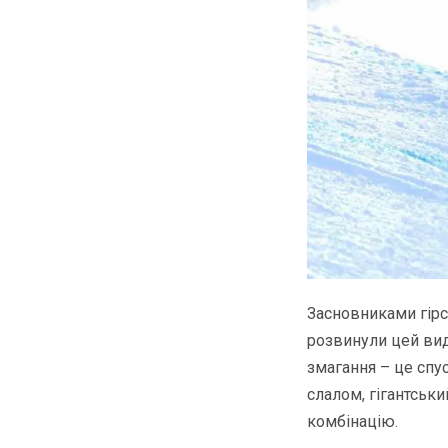
Засновниками гірс
розвинули цей вид
змагання – це спус
слалом, гігантськ
комбінацію.