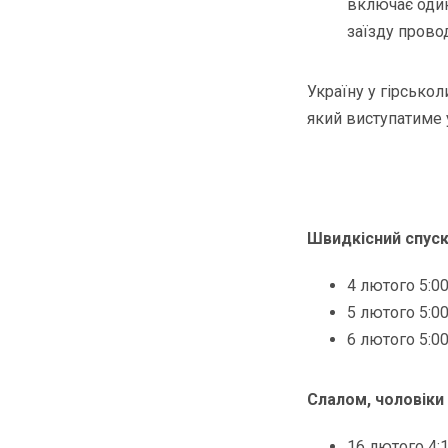
включає один
заїзду прово
Україну у гірсько
який виступатиме у
Швидкісний спуск
4 лютого 5:0
5 лютого 5:0
6 лютого 5:0
Слалом, чоловіки
16 лютого 4: