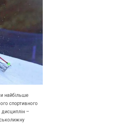
ни найбільше
ього спортивного
ь дисциплін –
ірськолижну