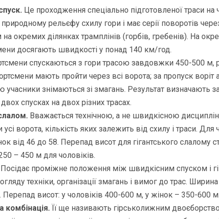
спуск.
Це проходження спеціально підготовленої траси на ч
 природному рельєфу схилу гори і має серії поворотів чере
 на окремих ділянках трамплінів (горбів, гребенів). На окр
мени досягають швидкості у понад 140 км/год.
тсмени спускаються з гори трасою завдовжки 450-500 м,
ортсмени мають пройти через всі ворота; за пропуск воріт 
 учасники знімаються зі змагань. Результат визначають за
двох спусках на двох різних трасах.
слалом.
Вважається технічною, а не швидкісною дисциплі
усі ворота, кількість яких залежить від схилу і траси. Для ч
інок від 46 до 58. Перепад висот для гігантського слалому 
250 – 450 м для чоловіків.
.
Посідає проміжне положення між швидкісним спуском і г
гляду техніки, організації змагань і вимог до трас. Ширина
 Перепад висот: у чоловіків 400-600 м, у жінок – 350-600 м
а комбінація.
Її ще називають гірськолижним двоєборство