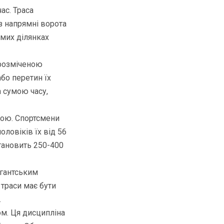
ас. Траса
з напрямні ворота
емих ділянках
 розміченою
або перетин їх
 сумою часу,
ною. Спортсмени
оловіків їх від 56
становить 250-400
ігантським
 траси має бути
.
м. Ця дисципліна