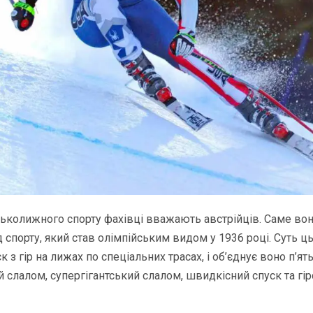
ьколижного спорту фахівці вважають австрійців. Саме во
 спорту, який став олімпійським видом у 1936 році. Суть ц
к з гір на лижах по спеціальних трасах, і об’єднує воно п’ят
ий слалом, супергігантський слалом, швидкісний спуск та г