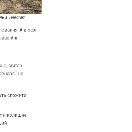
ль в Telegram
ювання. А в разі
аварійні
ою, світло
оенергії не
уть спожити
сти колишнє
ший.