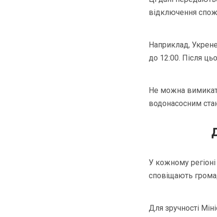
відключення спож
Наприклад, Укрене
до 12:00. Після ц
Не можна вимикати
водонасосним стан
У кожному регіоні
сповіщають громад
Для зручності Мін