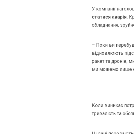
У компанії нагол
статися аварія.
Кр
обладнання, зруйн
– Поки ви перебува
відновлюють підст
ракет та дронів, м
ми можемо лише ск
Коли виникає пот
тривалість та обся
Ці дані передають