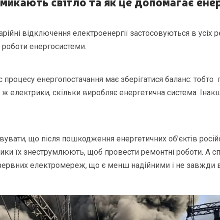
микають світло та як це допомагає ене
рійні відключення електроенергії застосовуються в усіх ре
я роботи енергосистеми.
час процесу енергопостачання має зберігатися баланс: тобто 
 ж електрики, скільки виробляє енергетична система. Інак
вувати, що після пошкодження енергетичних об’єктів росі
ики їх знеструмлюють, щоб провести ремонтні роботи. А с
езервних електромереж, що є менш надійними і не завжди