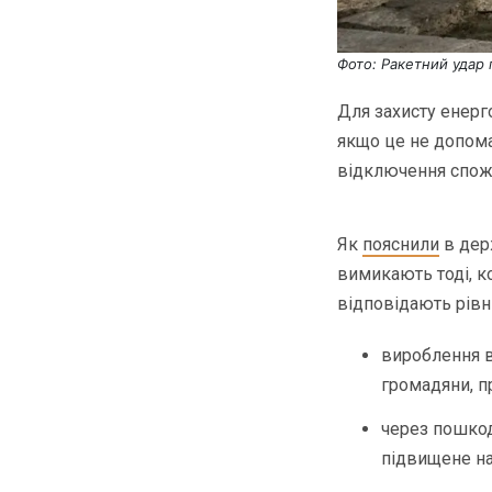
Фото: Ракетний удар п
Для захисту енерг
якщо це не допома
відключення спожи
Як
пояснили
в дер
вимикають тоді, к
відповідають рів
вироблення в
громадяни, п
через пошкод
підвищене на