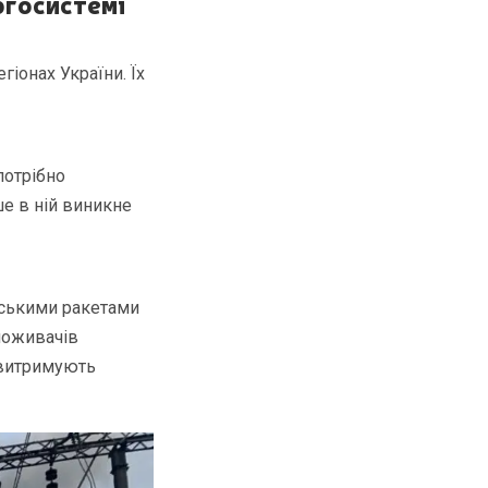
ргосистемі
гіонах України. Їх
потрібно
ше в ній виникне
йськими ракетами
поживачів
 витримують