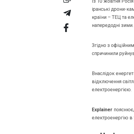
Із 10 жовтня Росія
іранські дрони-ка
країни – ТЕЦ та ел
напередодні зими.
Згідно з офіційни
спричинили руйнув
Внаслідок енергет
відключення світл
електроенергією.
Explainer
пояснює,
електроенергію в