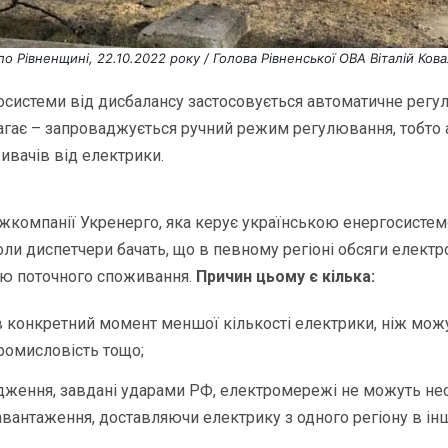
о Рівненщині, 22.10.2022 року / Голова Рівненської ОВА Віталій Кова
осистеми від дисбалансу застосовується автоматичне регул
гає – запроваджується ручний режим регулювання, тобто 
вачів від електрики.
жкомпанії Укренерго, яка керує українською енергосистем
оли диспетчери бачать, що в певному регіоні обсяги електр
ню поточного споживання.
Причин цьому є кілька:
 конкретний момент меншої кількості електрики, ніж мож
ромисловість тощо;
ження, завдані ударами РФ, електромережі не можуть не
вантаження, доставляючи електрику з одного регіону в ін