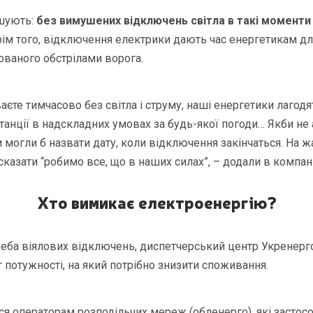
ошують:
без вимушених відключень світла в такі момент
ім того, відключення електрики дають час енергетикам д
ованого обстрілами ворога.
єте тимчасово без світла і струму, наші енергетики лагодя
анції в надскладних умовах за будь-якої погоди… Якби не 
и могли б назвати дату, коли відключення закінчаться. На ж
азати “робимо все, що в наших силах”, – додали в компані
Хто вимикає електроенергію?
реба віялових відключень, диспетчерський центр Укренер
г потужності, на який потрібно знизити споживання.
ся операторам розподільчих мереж (обленерго), які засто