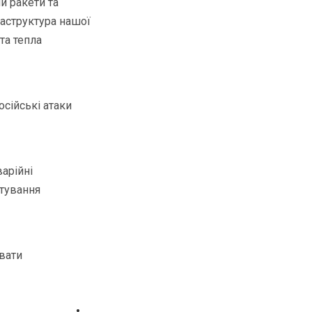
и ракети та
раструктура нашої
та тепла
сійські атаки
арійні
стування
вати