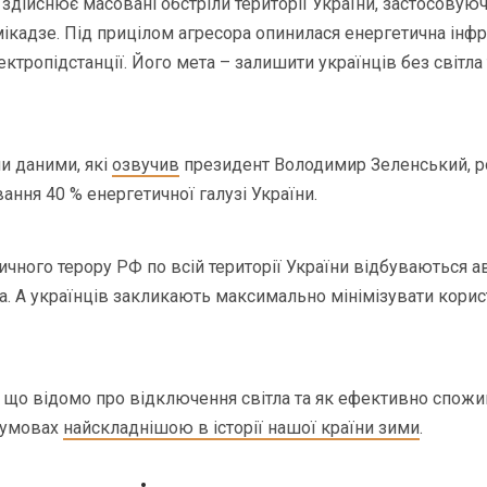
 здійснює масовані обстріли території України, застосовуюч
мікадзе. Під прицілом агресора опинилася енергетична інф
ектропідстанції. Його мета – залишити українців без світла 
ми даними, які
озвучив
президент Володимир Зеленський, ро
ання 40 % енергетичної галузі України.
ичного терору РФ по всій території України відбуваються ав
а. А українців закликають максимально мінімізувати кори
 що відомо про відключення світла та як ефективно спожи
 умовах
найскладнішою в історії нашої країни зими
.