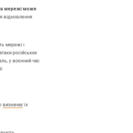
и в мережі може
ля відновлення
ть мережі і
атаки російських
аль, у воєнний час
ї.
го
визначає
їх
совують