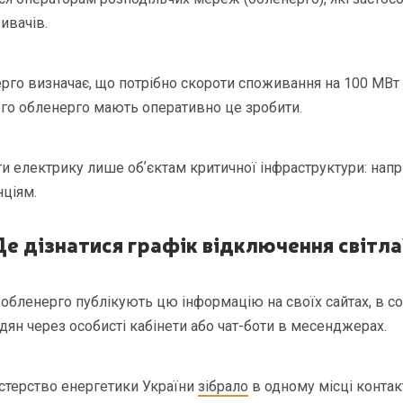
ивачів.
рго визначає, що потрібно скороти споживання на 100 МВт 
ього обленерго мають оперативно це зробити.
 електрику лише обʼєктам критичної інфраструктури: напр
ціям.
Де дізнатися графік відключення світла
 обленерго публікують цю інформацію на своїх сайтах, в 
ян через особисті кабінети або чат-боти в месенджерах.
істерство енергетики України
зібрало
в одному місці контак