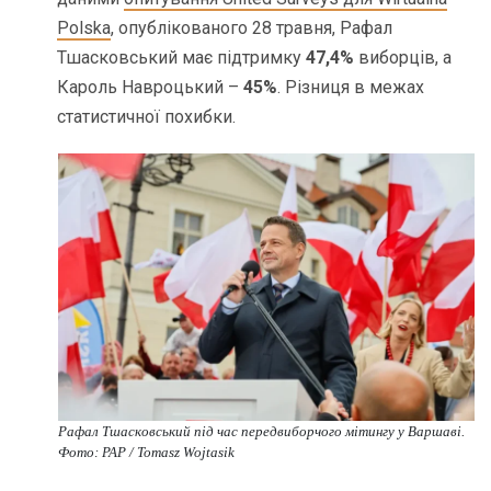
Polska
, опублікованого 28 травня, Рафал
Тшасковський має підтримку
47,4%
виборців, а
Кароль Навроцький –
45%
. Різниця в межах
статистичної похибки.
Рафал Тшасковський під час передвиборчого мітингу у Варшаві.
Фото: PAP / Tomasz Wojtasik