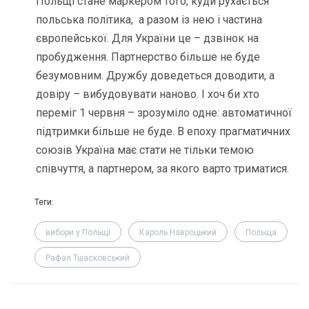
Польщі стане маркером того, куди рухається
польська політика, а разом із нею і частина
європейської. Для України це – дзвінок на
пробудження. Партнерство більше не буде
безумовним. Дружбу доведеться доводити, а
довіру – вибудовувати наново. І хоч би хто
переміг 1 червня – зрозуміло одне: автоматичної
підтримки більше не буде. В епоху прагматичних
союзів Україна має стати не тільки темою
співчуття, а партнером, за якого варто триматися.
Теги:
вибори у Польщі
Кароль Навроцький
Польща
Рафал Тшасковський