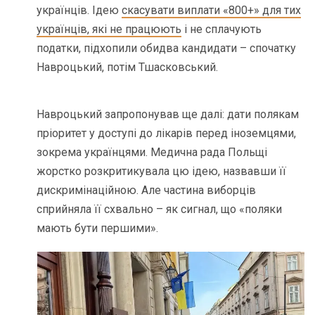
українців. Ідею
скасувати виплати «800+» для тих
українців, які не працюють
і не сплачують
податки, підхопили обидва кандидати – спочатку
Навроцький, потім Тшасковський.
Навроцький запропонував ще далі: дати полякам
пріоритет у доступі до лікарів перед іноземцями,
зокрема українцями. Медична рада Польщі
жорстко розкритикувала цю ідею, назвавши її
дискримінаційною. Але частина виборців
сприйняла її схвально – як сигнал, що «поляки
мають бути першими».