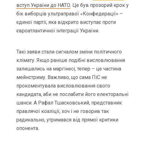
вступ України до НАТО
. Це був прозорий крок у
бік виборців ультраправої «Конфедерації» –
єдиної партії, яка відкрито виступає проти
євроатлантичної інтеграції України.
Такі заяви стали сигналом зміни політичного
клімату. Якщо раніше подібні висловлювання
залишались на маргінесі, тепер – це частина
мейнстриму. Важливо, що сама ПіС не
прокоментувала висловлювання свого
кандидата, аби не послабити його електоральні
шанси. А Рафал Тшасковський, представник
правлячої коаліції, хоч і не говорив так
радикально, утримався від прямої критики
опонента.