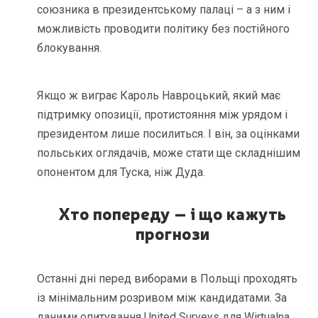
союзника в президентському палаці – а з ним і
можливість проводити політику без постійного
блокування.
Якщо ж виграє Кароль Навроцький, який має
підтримку опозиції, протистояння між урядом і
президентом лише посилиться. І він, за оцінками
польських оглядачів, може стати ще складнішим
опонентом для Туска, ніж Дуда.
Хто попереду – і що кажуть
прогнози
Останні дні перед виборами в Польщі проходять
із мінімальним розривом між кандидатами. За
даними
опитування United Surveys для Wirtualna