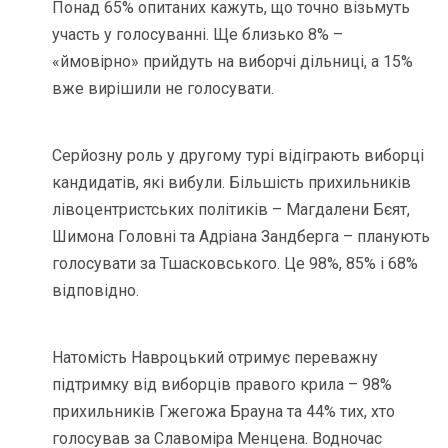
Понад 65% опитаних кажуть, що точно візьмуть
участь у голосуванні. Ще близько 8% –
«ймовірно» прийдуть на виборчі дільниці, а 15%
вже вирішили не голосувати.
Серйозну роль у другому турі відіграють виборці
кандидатів, які вибули. Більшість прихильників
лівоцентристських політиків – Магдалени Бєят,
Шимона Головні та Адріана Зандберга – планують
голосувати за Тшасковського. Це 98%, 85% і 68%
відповідно.
Натомість Навроцький отримує переважну
підтримку від виборців правого крила – 98%
прихильників Гжегожа Брауна та 44% тих, хто
голосував за Славоміра Менцена. Водночас