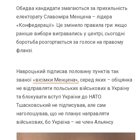
Обидва кандидати змагаються за прихильність
електорату Славоміра Менцена – лідера
«Конфедерації». Це змінило правила гри: якщо
раніше вибори вигравались у центрі, сьогодні
боротьба розгортається за голоси на правому
фланзі.
Навроцький підписав половину пунктів так
званої
«вісімки Менцена»,
серед яких – обіцянка
не відправляти польських військових в Україну
та блокувати вступ України до НАТО.
Тшасковський не підписував, але сам
наголошував, що не планує направляти
військових, бо Україна – не член Альянсу.