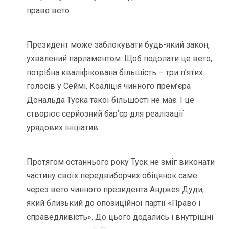
право вето.
Президент може заблокувати будь-який закон,
ухвалений парламентом. Щоб подолати це вето,
потрібна кваліфікована більшість – три п’ятих
голосів у Сеймі. Коаліція чинного прем’єра
Дональда Туска такої більшості не має. І це
створює серйозний бар’єр для реалізації
урядових ініціатив.
Протягом останнього року Туск не зміг виконати
частину своїх передвиборчих обіцянок саме
через вето чинного президента Анджея Дуди,
який близький до опозиційної партії «Право і
справедливість». До цього додались і внутрішні