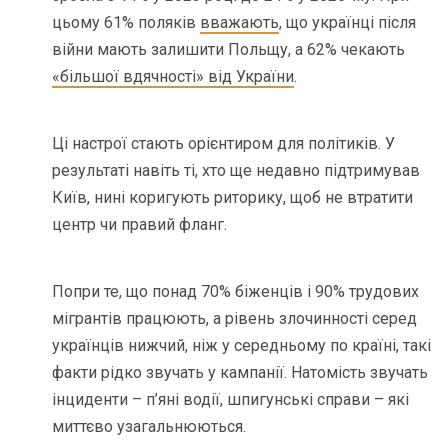
цьому 61% поляків
вважають
, що українці після
війни мають залишити Польщу, а 62% чекають
«більшої вдячності» від України
.
Ці настрої стають орієнтиром для політиків. У
результаті навіть ті, хто ще недавно підтримував
Київ, нині коригують риторику, щоб не втратити
центр чи правий фланг.
Попри те, що понад 70% біженців і 90% трудових
мігрантів працюють, а рівень злочинності серед
українців нижчий, ніж у середньому по країні, такі
факти рідко звучать у кампанії. Натомість звучать
інциденти – п’яні водії, шпигунські справи – які
миттєво узагальнюються.