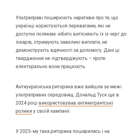
Ультраправі поширюють наративи про те, що
українці користуються перевагами, які не
доступні полякам: нібито витісняють їх із черг до
лікарів, отримують завеликі виплати, не
демонструють вдячності за допомогу. Дані ці
твердження не підтверджують – проте
електорально вони працюють.
Антиукраїнська риторика вже вийшла за межі
ультраправих середовищ. Дональд Туск ще в
2024 році
використовував антимігрантські
ролики
у своїй кампанії.
У 2025-му така риторика поширилась і на