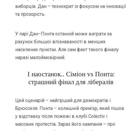
виборців. Дан – технократ із фокусом на інновації
та прозорість.
У парі Дан–Понта останній може виграти за
рахунок більшої впізнаваності в менших
населених пунктах. Але сам факт такого фіналу
наразі малоймовірний.
І наостанок.. Сіміон vs Понта:
страшний фінал для лібералів
Цей сценарій – найгірший для демократів і
Брюсселя. Понта – колишній прем’єр, який пішов
у відставку після пожежі в клубі Colectiv і
масових протестів. Зараз його кампанія – про