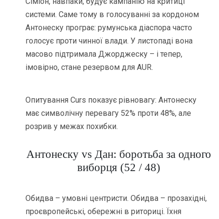
Сіміон, навпаки, будує кампанію на критиці
системи. Саме тому в голосуванні за кордоном
Антонеску програє: румунська діаспора часто
голосує проти чинної влади. У листопаді вона
масово підтримала Джорджеску – і тепер,
імовірно, стане резервом для AUR.
Опитування Curs показує рівновагу: Антонеску
має символічну перевагу 52% проти 48%, але
розрив у межах похибки.
Антонеску vs Дан: боротьба за одного
виборця (52 / 48)
Обидва – умовні центристи. Обидва – прозахідні,
проєвропейські, обережні в риториці. Їхня