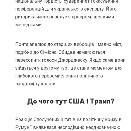
національну гордість, суверенітет і скасування
преференцій для українського експорту. Його
риторика часто резонує з прокремлівськими
меседжами.
Понта апелює до старших виборців і малих міст,
подібно до Сіміона. Обидва намагаються
перехопити голоси Джорджеску. Якщо саме вони
зійдуться у другому турі, це стане моментом для
глибокого переосмислення політичного
ландшафту країни.
До чого тут США і Трамп?
Реакція Сполучених Штатів на політичну кризу в
Румунії виявилася несподівано неоднозначною.