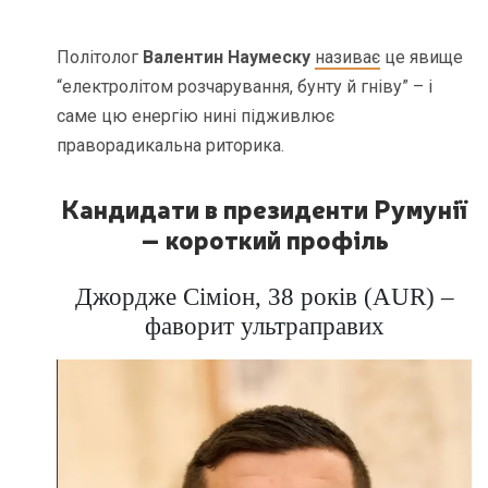
Політолог
Валентин Наумеску
називає
це явище
“електролітом розчарування, бунту й гніву” – і
саме цю енергію нині підживлює
праворадикальна риторика.
Кандидати в президенти Румунії
– короткий профіль
Джордже Сіміон, 38 років (AUR) –
фаворит ультраправих