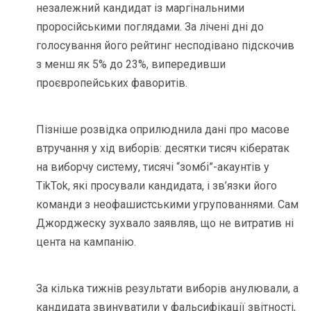
незалежний кандидат із маргінальними
проросійськими поглядами. За лічені дні до
голосування його рейтинг несподівано підскочив
з менш як 5% до 23%, випередивши
проєвропейських фаворитів.
Пізніше розвідка оприлюднила дані про масове
втручання у хід виборів: десятки тисяч кібератак
на виборчу систему, тисячі “зомбі”-акаунтів у
TikTok, які просували кандидата, і зв’язки його
команди з неофашистськими угрупованнями. Сам
Джорджеску зухвало заявляв, що не витратив ні
цента на кампанію.
За кілька тижнів результати виборів анулювали, а
кандидата звинуватили у фальсифікації звітності,