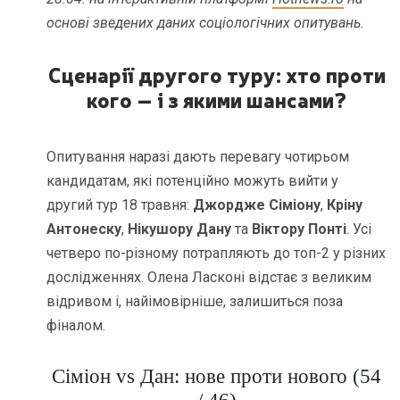
основі зведених даних соціологічних опитувань.
Сценарії другого туру: хто проти
кого – і з якими шансами?
Опитування наразі дають перевагу чотирьом
кандидатам, які потенційно можуть вийти у
другий тур 18 травня:
Джордже Сіміону
,
Кріну
Антонеску
,
Нікушору Дану
та
Віктору Понті
. Усі
четверо по-різному потрапляють до топ-2 у різних
дослідженнях. Олена Ласконі відстає з великим
відривом і, найімовірніше, залишиться поза
фіналом.
Сіміон vs Дан: нове проти нового (54