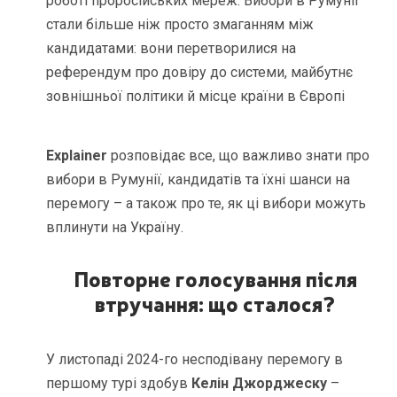
роботі проросійських мереж. Вибори в Румунії
стали більше ніж просто змаганням між
кандидатами: вони перетворилися на
референдум про довіру до системи, майбутнє
зовнішньої політики й місце країни в Європі
Explainer
розповідає все, що важливо знати про
вибори в Румунії, кандидатів та їхні шанси на
перемогу – а також про те, як ці вибори можуть
вплинути на Україну.
Повторне голосування після
втручання: що сталося?
У листопаді 2024-го несподівану перемогу в
першому турі здобув
Келін Джорджеску
–