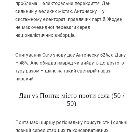
проблема – електоральне перекриття. Дан
сильний у великих містах, Антонеску – у
системному електораті правлячих партій. Жоден
не має очевидної переваги серед
націоналістичних виборців.
Опитування Curs знову дає Антонеску 52%, а Дану
– 48%. Але обидва навряд чи вийдуть до другого
туру разом – шанс на такий сценарій наразі
низький.
Дан vs Понта: місто проти села (50 /
50)
Понта має ширшу регіональну присутність і сильні
позиції серед старших та консервативних