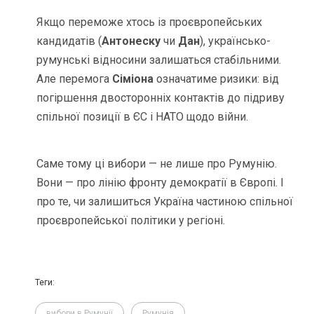
Якщо переможе хтось із проєвропейських
кандидатів (
Антонеску
чи
Дан
), українсько-
румунські відносини залишаться стабільними.
Але перемога
Сіміона
означатиме ризики: від
погіршення двосторонніх контактів до підриву
спільної позиції в ЄС і НАТО щодо війни.
Саме тому ці вибори — не лише про Румунію.
Вони — про лінію фронту демократії в Європі. І
про те, чи залишиться Україна частиною спільної
проєвропейської політики у регіоні.
Теги:
вибори в Румунії
Румунія