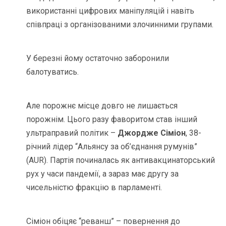
використанні цифрових маніпуляцій і навіть
співпраці з організованими злочинними групами.
У березні йому остаточно заборонили
балотуватись.
Але порожнє місце довго не лишається
порожнім. Цього разу фаворитом став інший
ультраправий політик –
Джордже Сіміон
, 38-
річний лідер “Альянсу за об’єднання румунів”
(AUR). Партія починалась як антивакцинаторський
рух у часи пандемії, а зараз має другу за
чисельністю фракцію в парламенті.
Сіміон обіцяє “реванш” – повернення до