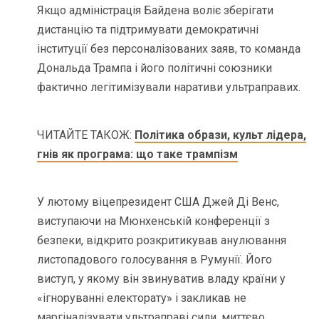
Якщо адміністрація Байдена воліє зберігати
дистанцію та підтримувати демократичні
інституції без персоналізованих заяв, то команда
Дональда Трампа і його політичні союзники
фактично легітимізували наративи ультраправих.
ЧИТАЙТЕ ТАКОЖ:
Політика образи, культ лідера,
гнів як програма: що таке трампізм
У лютому віцепрезидент США Джей Ді Венс,
виступаючи на Мюнхенській конференції з
безпеки, відкрито розкритикував анулювання
листопадового голосування в Румунії. Його
виступ, у якому він звинуватив владу країни у
«ігноруванні електорату» і закликав не
маргіналізувати ультраправі сили, миттєво