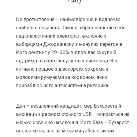
/ 46)
Це протистояння – найімовірніше й водночас
найбільш показове. Сіміон зібрав навколо себе
націоналістичний електорат, включно з
виборцями Джорджеску з минулих перегонів.
Його рейтинг у 29–30% відповідає сукупній
підтримці правих популістів у листопаді. Він
активно працює з діаспорою, зокрема з
молодими румунами за кордоном, яких
приваблює його антисистемна риторика.
Дан – незалежний кандидат, мер Бухареста й
вихідець з реформістського USR – опирається на
міське освічене населення. Його база – Бухарест і
великі міста, але за межами урбаністичних