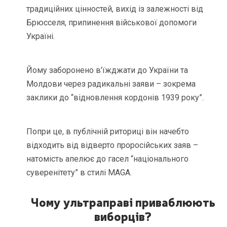
традиційних цінностей, вихід із залежності від
Брюсселя, припинення військової допомоги
Україні.
Йому заборонено в’їжджати до України та
Молдови через радикальні заяви – зокрема
заклики до “відновлення кордонів 1939 року”.
Попри це, в публічній риториці він начебто
відходить від відверто проросійських заяв –
натомість апелює до гасел “національного
суверенітету” в стилі MAGA.
Чому ультраправі приваблюють
виборців?