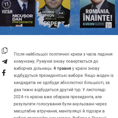
Після найбільшої політичної кризи з часів падіння
комунізму, Румунія знову повертається до
виборчих дільниць:
4 травня
у країні знову
відбудуться президентські вибори. Якщо жоден із
кандидатів не здобуде абсолютної більшості, за
два тижні відбудеться другий тур. У листопаді
2024-го країна вже обирала президента, але
результати голосування були анульовані через
масштабне втручання, маніпуляції й підозри в