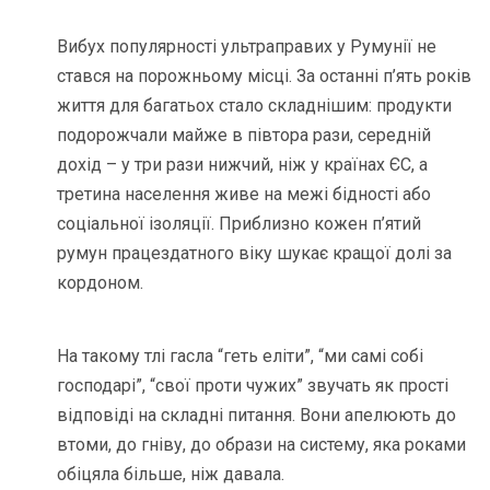
Вибух популярності ультраправих у Румунії не
стався на порожньому місці. За останні п’ять років
життя для багатьох стало складнішим: продукти
подорожчали майже в півтора рази, середній
дохід – у три рази нижчий, ніж у країнах ЄС, а
третина населення живе на межі бідності або
соціальної ізоляції. Приблизно кожен п’ятий
румун працездатного віку шукає кращої долі за
кордоном.
На такому тлі гасла “геть еліти”, “ми самі собі
господарі”, “свої проти чужих” звучать як прості
відповіді на складні питання. Вони апелюють до
втоми, до гніву, до образи на систему, яка роками
обіцяла більше, ніж давала.