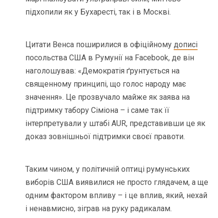
підхопили як у Бухаресті, так і в Москві.
Цитати Венса поширилися в офіційному
дописі
посольства США в Румунії на Facebook, де він
наголошував: «Демократія ґрунтується на
священному принципі, що голос народу має
значення». Це прозвучало майже як заява на
підтримку табору Сіміона – і саме так її
інтерпретували у штабі AUR, представивши це як
доказ зовнішньої підтримки своєї правоти.
Таким чином, у політичній оптиці румунських
виборів США виявилися не просто глядачем, а ще
одним фактором впливу – і це вплив, який, нехай
і ненавмисно, зіграв на руку радикалам.