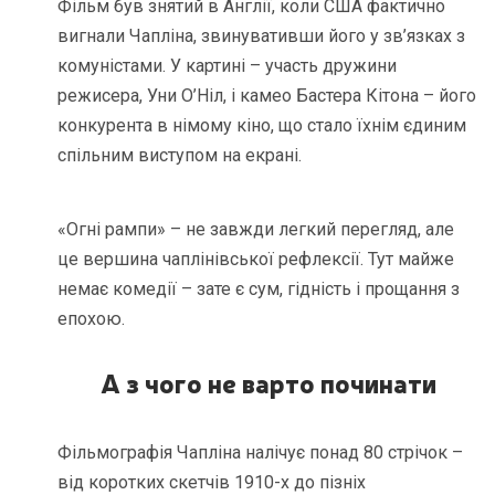
Фільм був знятий в Англії, коли США фактично
вигнали Чапліна, звинувативши його у зв’язках з
комуністами. У картині – участь дружини
режисера, Уни О’Ніл, і камео Бастера Кітона – його
конкурента в німому кіно, що стало їхнім єдиним
спільним виступом на екрані.
«Огні рампи» – не завжди легкий перегляд, але
це вершина чаплінівської рефлексії. Тут майже
немає комедії – зате є сум, гідність і прощання з
епохою.
А з чого не варто починати
Фільмографія Чапліна налічує понад 80 стрічок –
від коротких скетчів 1910-х до пізніх