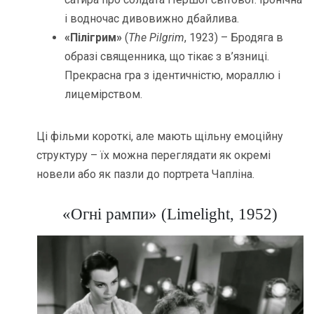
і водночас дивовижно дбайлива.
«Пілігрим»
(
The Pilgrim
, 1923) – Бродяга в
образі священника, що тікає з в’язниці.
Прекрасна гра з ідентичністю, мораллю і
лицемірством.
Ці фільми короткі, але мають щільну емоційну
структуру – їх можна переглядати як окремі
новели або як пазли до портрета Чапліна.
«Огні рампи» (Limelight, 1952)