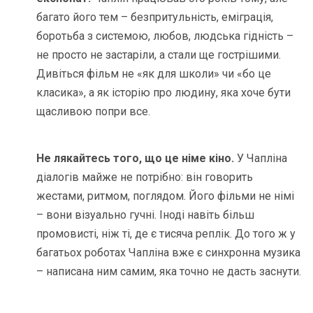
багато його тем – безпритульність, еміграція,
боротьба з системою, любов, людська гідність –
не просто не застаріли, а стали ще гострішими.
Дивіться фільм не «як для школи» чи «бо це
класика», а як історію про людину, яка хоче бути
щасливою попри все.
Не лякайтесь того, що це німе кіно.
У Чапліна
діалогів майже не потрібно: він говорить
жестами, ритмом, поглядом. Його фільми не німі
– вони візуально гучні. Іноді навіть більш
промовисті, ніж ті, де є тисяча реплік. До того ж у
багатьох роботах Чапліна вже є синхронна музика
– написана ним самим, яка точно не дасть заснути.