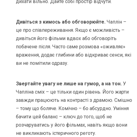
дихати вільно. Дайте собі простір відчути.
Дивіться з кимось або обговорюйте.
Чаплін –
це про співпереживання. Якщо є можливість –
дивіться його фільми вдвох або обговоріть
побачене після. Часто саме розмова «оживляє»
враження, додає глибини або відкриває сенси, які
ви не помітили одразу.
Звертайте увагу не лише на гумор, а на тон.
У
Чапліна сміх – це тільки один рівень. Його жарти
завжди працюють на контрасті з драмою. Смішно
– тому що боляче. Комічно – бо абсурдно. Уміння
бачити цей баланс – ключ до того, щоб не
розчаруватись у його фільмах, навіть якщо вони
не викликають істеричного реготу.