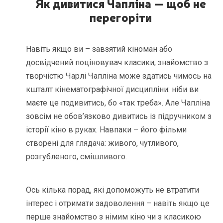
Як дивитися Чапліна — щоб не
перегоріти
Навіть якщо ви – завзятий кіноман або
досвідчений поціновувач класики, знайомство з
творчістю Чарлі Чапліна може здатись чимось на
кшталт кінематографічної дисципліни: ніби ви
маєте це подивитись, бо «так треба». Але Чапліна
зовсім не обов’язково дивитись із підручником з
історії кіно в руках. Навпаки – його фільми
створені для глядача: живого, чутливого,
розгубленого, смішливого.
Ось кілька порад, які допоможуть не втратити
інтерес і отримати задоволення – навіть якщо це
перше знайомство з німим кіно чи з класикою