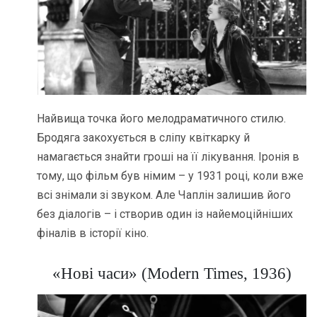
Найвища точка його мелодраматичного стилю.
Бродяга закохується в сліпу квіткарку й
намагається знайти гроші на її лікування. Іронія в
тому, що фільм був німим – у 1931 році, коли вже
всі знімали зі звуком. Але Чаплін залишив його
без діалогів – і створив один із найемоційніших
фіналів в історії кіно.
«Нові часи» (Modern Times, 1936)