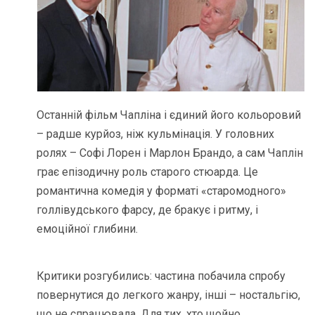
Останній фільм Чапліна і єдиний його кольоровий
– радше курйоз, ніж кульмінація. У головних
ролях – Софі Лорен і Марлон Брандо, а сам Чаплін
грає епізодичну роль старого стюарда. Це
романтична комедія у форматі «старомодного»
голлівудського фарсу, де бракує і ритму, і
емоційної глибини.
Критики розгубились: частина побачила спробу
повернутися до легкого жанру, інші – ностальгію,
що не спрацювала. Для тих, хто щойно