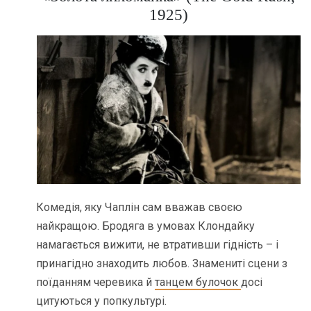
1925)
Комедія, яку Чаплін сам вважав своєю
найкращою. Бродяга в умовах Клондайку
намагається вижити, не втративши гідність – і
принагідно знаходить любов. Знамениті сцени з
поїданням черевика й
танцем булочок
досі
цитуються у попкультурі.