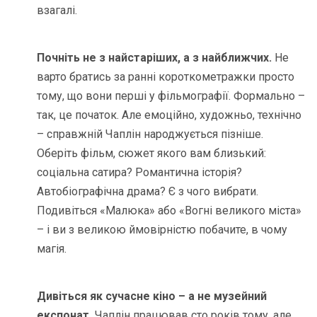
взагалі.
Почніть не з найстаріших, а з найближчих.
Не
варто братись за ранні короткометражки просто
тому, що вони перші у фільмографії. Формально –
так, це початок. Але емоційно, художньо, технічно
– справжній Чаплін народжується пізніше.
Оберіть фільм, сюжет якого вам близький:
соціальна сатира? Романтична історія?
Автобіографічна драма? Є з чого вибрати.
Подивіться «Малюка» або «Вогні великого міста»
– і ви з великою ймовірністю побачите, в чому
магія.
Дивіться як сучасне кіно – а не музейний
експонат.
Чаплін працював сто років тому, але