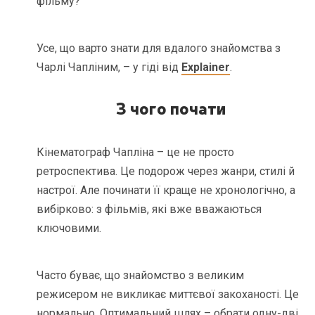
фільму?
Усе, що варто знати для вдалого знайомства з
Чарлі Чапліним, – у гіді від
Explainer
.
З чого почати
Кінематограф Чапліна – це не просто
ретроспектива. Це подорож через жанри, стилі й
настрої. Але починати її краще не хронологічно, а
вибірково: з фільмів, які вже вважаються
ключовими.
Часто буває, що знайомство з великим
режисером не викликає миттєвої закоханості. Це
нормально. Оптимальний шлях – обрати одну-дві