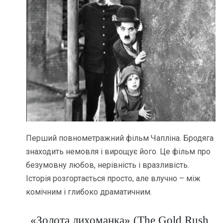
Перший повнометражний фільм Чапліна. Бродяга
знаходить немовля і вирощує його. Це фільм про
безумовну любов, нерівність і вразливість.
Історія розгортається просто, але влучно – між
комічним і глибоко драматичним.
«Золота лихоманка» (The Gold Rush,