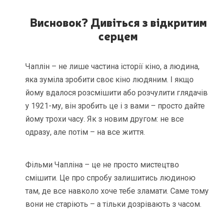
Висновок? Дивіться з відкритим
серцем
Чаплін – не лише частина історії кіно, а людина,
яка зуміла зробити своє кіно людяним. І якщо
йому вдалося розсмішити або розчулити глядачів
у 1921-му, він зробить це і з вами – просто дайте
йому трохи часу. Як з новим другом: не все
одразу, але потім – на все життя.
Фільми Чапліна – це не просто мистецтво
смішити. Це про спробу залишитись людиною
там, де все навколо хоче тебе зламати. Саме тому
вони не старіють – а тільки дозрівають з часом.