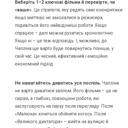
Виберіть 1–2 ключові фільми й перевірте, чи
«ваше».
Це стратегія, яку радять самі кінокритики:
якщо миттєво не закохалися в режисера,
подивіться його найвідоміші роботи. Якщо
спрацює – далі можна рухатись хронологічно.
Якщо ні – це теж відповідь. І, можливо, до
Чапліна ще варто буде повернутись пізніше, у
свій час. Це чесний, ефективний і емоційно
економний підхід.
Не намагайтесь дивитись усе поспіль.
Чапліна
не варто дивитися залпом. Його фільми – це не
серіал, а глибокі, повноцінні роботи, які
заслуговують на паузу після перегляду. Після
«Малюка» хочеться обійняти когось. Після
«Великого диктатора» – вийти на вулицю й