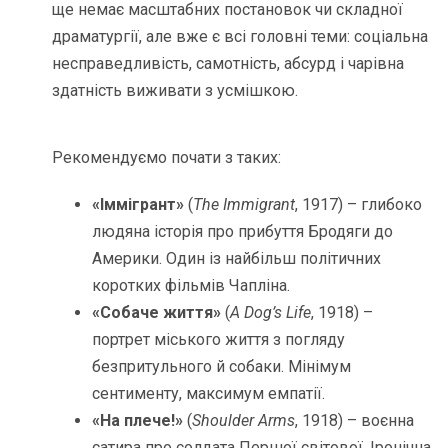
ще немає масштабних постановок чи складної
драматургії, але вже є всі головні теми: соціальна
несправедливість, самотність, абсурд і чарівна
здатність виживати з усмішкою.
Рекомендуємо почати з таких:
«Іммігрант»
(
The Immigrant
, 1917) – глибоко
людяна історія про прибуття Бродяги до
Америки. Один із найбільш політичних
коротких фільмів Чапліна.
«Собаче життя»
(
A Dog’s Life
, 1918) –
портрет міського життя з погляду
безпритульного й собаки. Мінімум
сентименту, максимум емпатії.
«На плече!»
(
Shoulder Arms
, 1918) – воєнна
сатира про солдата Першої світової. Іронічна