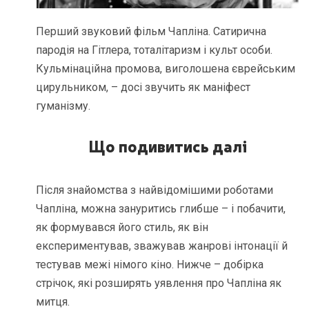
Перший звуковий фільм Чапліна. Сатирична
пародія на Гітлера, тоталітаризм і культ особи.
Кульмінаційна промова, виголошена єврейським
цирульником, – досі звучить як маніфест
гуманізму.
Що подивитись далі
Після знайомства з найвідомішими роботами
Чапліна, можна зануритись глибше – і побачити,
як формувався його стиль, як він
експериментував, зважував жанрові інтонації й
тестував межі німого кіно. Нижче – добірка
стрічок, які розширять уявлення про Чапліна як
митця.