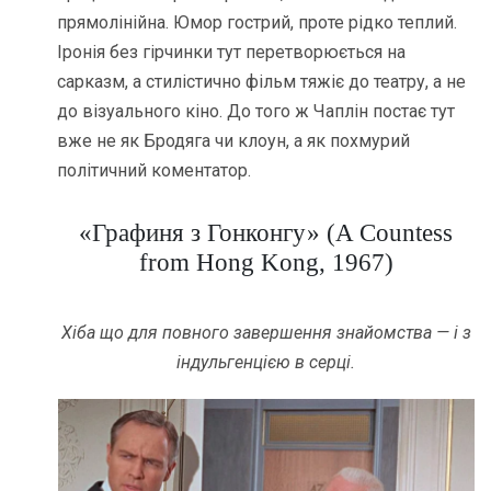
прямолінійна. Юмор гострий, проте рідко теплий.
Іронія без гірчинки тут перетворюється на
сарказм, а стилістично фільм тяжіє до театру, а не
до візуального кіно. До того ж Чаплін постає тут
вже не як Бродяга чи клоун, а як похмурий
політичний коментатор.
«Графиня з Гонконгу» (A Countess
from Hong Kong, 1967)
Хіба що для повного завершення знайомства — і з
індульгенцією в серці.