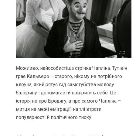
Можливо, найособистіша стрічка Чапліна. Тут він
грає Кальверо – старого, нікому не потрібного
клоуна, який рятує від самогубства молоду
балерину і допомагає їй повірити в себе. Це
історія не про Бродягу, а про самого Чапліна –
митця на межі еміграції, на тлі втрати
популярності й політичного тиску.