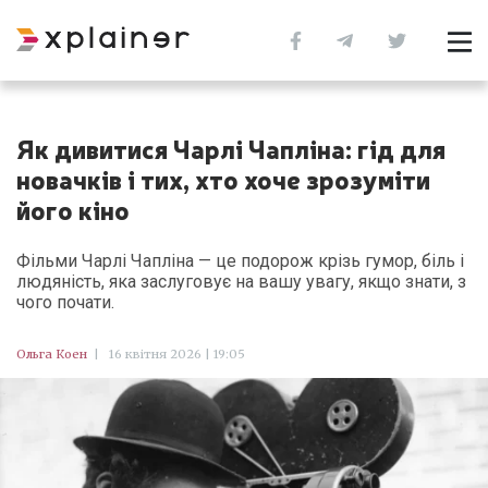
Як дивитися Чарлі Чапліна: гід для
новачків і тих, хто хоче зрозуміти
його кіно
Фільми Чарлі Чапліна — це подорож крізь гумор, біль і
людяність, яка заслуговує на вашу увагу, якщо знати, з
чого почати.
Ольга Коен
|
16 квітня 2026 | 19:05