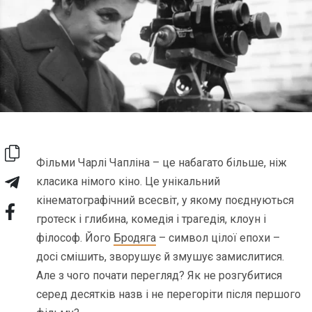
Фільми Чарлі Чапліна – це набагато більше, ніж
класика німого кіно. Це унікальний
кінематографічний всесвіт, у якому поєднуються
гротеск і глибина, комедія і трагедія, клоун і
філософ. Його
Бродяга
– символ цілої епохи –
досі смішить, зворушує й змушує замислитися.
Але з чого почати перегляд? Як не розгубитися
серед десятків назв і не перегоріти після першого