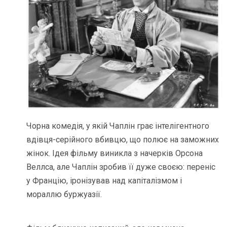
Чорна комедія, у якій Чаплін грає інтелігентного
вдівця-серійного вбивцю, що полює на заможних
жінок. Ідея фільму виникла з начерків Орсона
Веллса, але Чаплін зробив її дуже своєю: переніс
у Францію, іронізував над капіталізмом і
мораллю буржуазії.