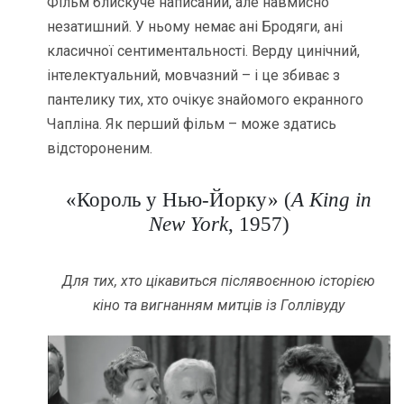
Фільм блискуче написаний, але навмисно
незатишний. У ньому немає ані Бродяги, ані
класичної сентиментальності. Верду цинічний,
інтелектуальний, мовчазний – і це збиває з
пантелику тих, хто очікує знайомого екранного
Чапліна. Як перший фільм – може здатись
відстороненим.
«Король у Нью-Йорку» (
A King in
New York
, 1957)
Для тих, хто цікавиться післявоєнною історією
кіно та вигнанням митців із Голлівуду