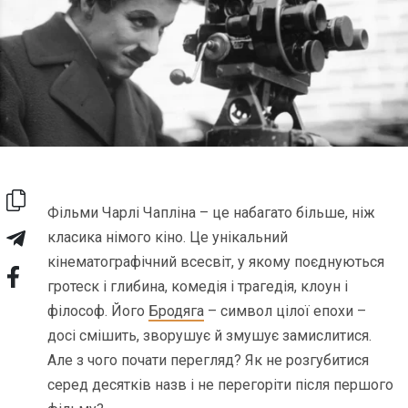
Фільми Чарлі Чапліна – це набагато більше, ніж
класика німого кіно. Це унікальний
кінематографічний всесвіт, у якому поєднуються
гротеск і глибина, комедія і трагедія, клоун і
філософ. Його
Бродяга
– символ цілої епохи –
досі смішить, зворушує й змушує замислитися.
Але з чого почати перегляд? Як не розгубитися
серед десятків назв і не перегоріти після першого