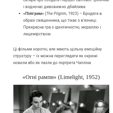
і водночас дивовижно дбайлива.
«Пілігрим»
(
The Pilgrim
, 1923) – Бродяга в
образі священника, що тікає з в’язниці.
Прекрасна гра з ідентичністю, мораллю і
лицемірством.
Ці фільми короткі, але мають щільну емоційну
структуру – їх можна переглядати як окремі
новели або як пазли до портрета Чапліна.
«Огні рампи» (Limelight, 1952)