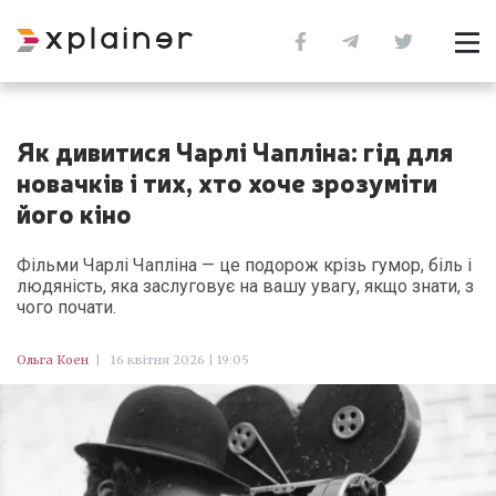
Як дивитися Чарлі Чапліна: гід для
новачків і тих, хто хоче зрозуміти
його кіно
Фільми Чарлі Чапліна — це подорож крізь гумор, біль і
людяність, яка заслуговує на вашу увагу, якщо знати, з
чого почати.
Ольга Коен
|
16 квітня 2026 | 19:05