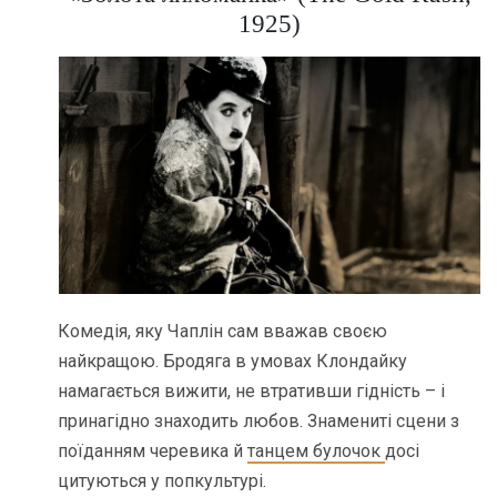
1925)
Комедія, яку Чаплін сам вважав своєю
найкращою. Бродяга в умовах Клондайку
намагається вижити, не втративши гідність – і
принагідно знаходить любов. Знамениті сцени з
поїданням черевика й
танцем булочок
досі
цитуються у попкультурі.