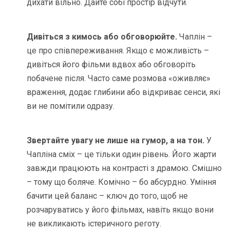
дихати вільно. Дайте собі простір відчути.
Дивіться з кимось або обговорюйте.
Чаплін –
це про співпереживання. Якщо є можливість –
дивіться його фільми вдвох або обговоріть
побачене після. Часто саме розмова «оживляє»
враження, додає глибини або відкриває сенси, які
ви не помітили одразу.
Звертайте увагу не лише на гумор, а на тон.
У
Чапліна сміх – це тільки один рівень. Його жарти
завжди працюють на контрасті з драмою. Смішно
– тому що боляче. Комічно – бо абсурдно. Уміння
бачити цей баланс – ключ до того, щоб не
розчаруватись у його фільмах, навіть якщо вони
не викликають істеричного реготу.