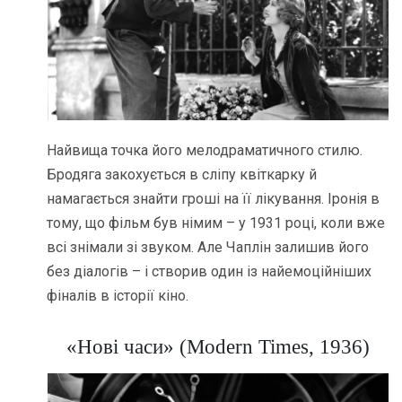
Найвища точка його мелодраматичного стилю.
Бродяга закохується в сліпу квіткарку й
намагається знайти гроші на її лікування. Іронія в
тому, що фільм був німим – у 1931 році, коли вже
всі знімали зі звуком. Але Чаплін залишив його
без діалогів – і створив один із найемоційніших
фіналів в історії кіно.
«Нові часи» (Modern Times, 1936)