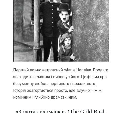
Перший повнометражний фільм Чапліна. Бродяга
знаходить немовля і вирощує його. Це фільм про
безумовну любов, нерівність і вразливість.
Історія розгортається просто, але влучно – між
комічним і глибоко драматичним.
«Золота лихоманка» (The Gold Rush,