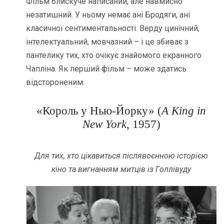
Фільм блискуче написаний, але навмисно
незатишний. У ньому немає ані Бродяги, ані
класичної сентиментальності. Верду цинічний,
інтелектуальний, мовчазний – і це збиває з
пантелику тих, хто очікує знайомого екранного
Чапліна. Як перший фільм – може здатись
відстороненим.
«Король у Нью-Йорку» (
A King in
New York
, 1957)
Для тих, хто цікавиться післявоєнною історією
кіно та вигнанням митців із Голлівуду