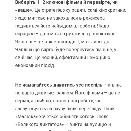
Виберіть 1–2 ключові фільми й перевірте, чи
«ваше».
Це стратегія, яку радять самі кінокритики:
якщо миттєво не закохалися в режисера,
подивіться його найвідоміші роботи. Якщо
спрацює – далі можна рухатись хронологічно.
Якщо ні – це теж відповідь. І, можливо, до
Чапліна ще варто буде повернутись пізніше, у
свій час. Це чесний, ефективний і емоційно
економний підхід.
Не намагайтесь дивитись усе поспіль.
Чапліна
не варто дивитися залпом. Його фільми – це не
серіал, а глибокі, повноцінні роботи, які
заслуговують на паузу після перегляду. Після
«Малюка» хочеться обійняти когось. Після
«Великого диктатора» – вийти на вулицю й