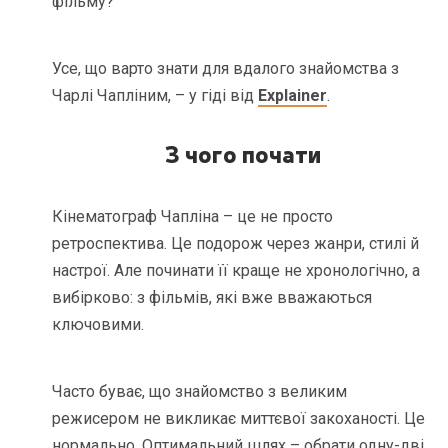
фільму?
Усе, що варто знати для вдалого знайомства з
Чарлі Чапліним, – у гіді від
Explainer
.
З чого почати
Кінематограф Чапліна – це не просто
ретроспектива. Це подорож через жанри, стилі й
настрої. Але починати її краще не хронологічно, а
вибірково: з фільмів, які вже вважаються
ключовими.
Часто буває, що знайомство з великим
режисером не викликає миттєвої закоханості. Це
нормально. Оптимальний шлях – обрати одну-дві