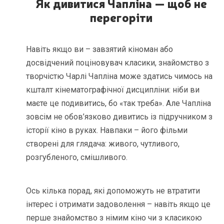
Як дивитися Чапліна — щоб не
перегоріти
Навіть якщо ви – завзятий кіноман або
досвідчений поціновувач класики, знайомство з
творчістю Чарлі Чапліна може здатись чимось на
кшталт кінематографічної дисципліни: ніби ви
маєте це подивитись, бо «так треба». Але Чапліна
зовсім не обов’язково дивитись із підручником з
історії кіно в руках. Навпаки – його фільми
створені для глядача: живого, чутливого,
розгубленого, смішливого.
Ось кілька порад, які допоможуть не втратити
інтерес і отримати задоволення – навіть якщо це
перше знайомство з німим кіно чи з класикою