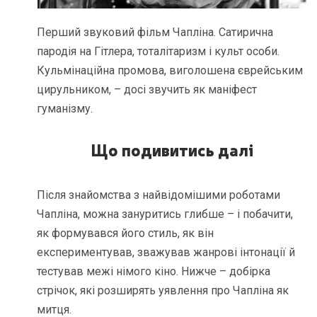
Перший звуковий фільм Чапліна. Сатирична
пародія на Гітлера, тоталітаризм і культ особи.
Кульмінаційна промова, виголошена єврейським
цирульником, – досі звучить як маніфест
гуманізму.
Що подивитись далі
Після знайомства з найвідомішими роботами
Чапліна, можна зануритись глибше – і побачити,
як формувався його стиль, як він
експериментував, зважував жанрові інтонації й
тестував межі німого кіно. Нижче – добірка
стрічок, які розширять уявлення про Чапліна як
митця.