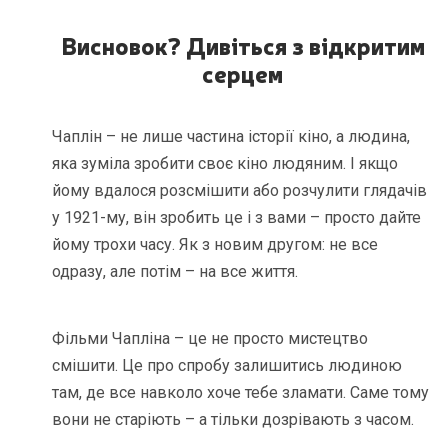
Висновок? Дивіться з відкритим
серцем
Чаплін – не лише частина історії кіно, а людина,
яка зуміла зробити своє кіно людяним. І якщо
йому вдалося розсмішити або розчулити глядачів
у 1921-му, він зробить це і з вами – просто дайте
йому трохи часу. Як з новим другом: не все
одразу, але потім – на все життя.
Фільми Чапліна – це не просто мистецтво
смішити. Це про спробу залишитись людиною
там, де все навколо хоче тебе зламати. Саме тому
вони не старіють – а тільки дозрівають з часом.