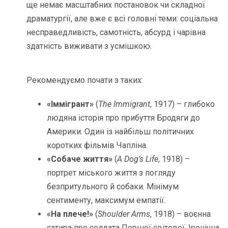
ще немає масштабних постановок чи складної
драматургії, але вже є всі головні теми: соціальна
несправедливість, самотність, абсурд і чарівна
здатність виживати з усмішкою.
Рекомендуємо почати з таких:
«Іммігрант»
(
The Immigrant
, 1917) – глибоко
людяна історія про прибуття Бродяги до
Америки. Один із найбільш політичних
коротких фільмів Чапліна.
«Собаче життя»
(
A Dog’s Life
, 1918) –
портрет міського життя з погляду
безпритульного й собаки. Мінімум
сентименту, максимум емпатії.
«На плече!»
(
Shoulder Arms
, 1918) – воєнна
сатира про солдата Першої світової. Іронічна