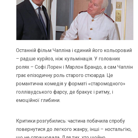
Останній фільм Чапліна і єдиний його кольоровий
– радше курйоз, ніж кульмінація. У головних
ролях – Софі Лорен і Марлон Брандо, а сам Чаплін
грає епізодичну роль старого стюарда. Це
романтична комедія у форматі «старомодного»
голлівудського фарсу, де бракує і ритму, і
емоційної глибини.
Критики розгубились: частина побачила спробу
повернутися до легкого жанру, інші – ностальгію,
що не спрацювала. Для тих, хто щойно