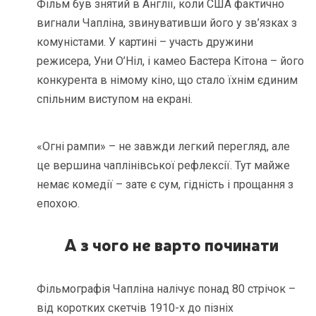
Фільм був знятий в Англії, коли США фактично
вигнали Чапліна, звинувативши його у зв’язках з
комуністами. У картині – участь дружини
режисера, Уни О’Ніл, і камео Бастера Кітона – його
конкурента в німому кіно, що стало їхнім єдиним
спільним виступом на екрані.
«Огні рампи» – не завжди легкий перегляд, але
це вершина чаплінівської рефлексії. Тут майже
немає комедії – зате є сум, гідність і прощання з
епохою.
А з чого не варто починати
Фільмографія Чапліна налічує понад 80 стрічок –
від коротких скетчів 1910-х до пізніх