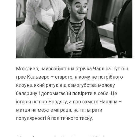
Можливо, найособистіша стрічка Чапліна. Тут він
грає Кальверо – старого, нікому не потрібного
клоуна, який рятує від самогубства молоду
балерину і допомагає їй повірити в себе. Це
історія не про Бродягу, а про самого Чапліна –
митця на межі еміграції, на тлі втрати
популярності й політичного тиску.