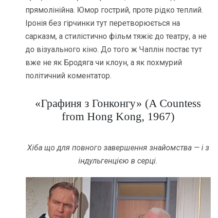
прямолінійна. Юмор гострий, проте рідко теплий.
Іронія без гірчинки тут перетворюється на
сарказм, а стилістично фільм тяжіє до театру, а не
до візуального кіно. До того ж Чаплін постає тут
вже не як Бродяга чи клоун, а як похмурий
політичний коментатор.
«Графиня з Гонконгу» (A Countess
from Hong Kong, 1967)
Хіба що для повного завершення знайомства — і з
індульгенцією в серці.