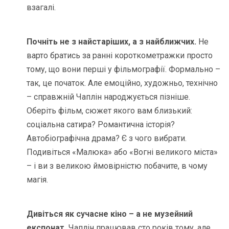
взагалі.
Почніть не з найстаріших, а з найближчих.
Не
варто братись за ранні короткометражки просто
тому, що вони перші у фільмографії. Формально –
так, це початок. Але емоційно, художньо, технічно
– справжній Чаплін народжується пізніше.
Оберіть фільм, сюжет якого вам близький:
соціальна сатира? Романтична історія?
Автобіографічна драма? Є з чого вибрати.
Подивіться «Малюка» або «Вогні великого міста»
– і ви з великою ймовірністю побачите, в чому
магія.
Дивіться як сучасне кіно – а не музейний
експонат.
Чаплін працював сто років тому, але