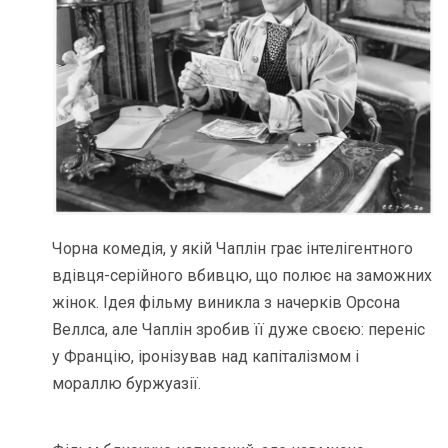
Чорна комедія, у якій Чаплін грає інтелігентного
вдівця-серійного вбивцю, що полює на заможних
жінок. Ідея фільму виникла з начерків Орсона
Веллса, але Чаплін зробив її дуже своєю: переніс
у Францію, іронізував над капіталізмом і
мораллю буржуазії.