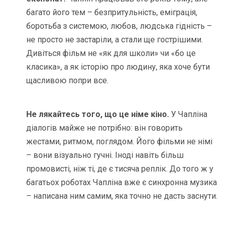
багато його тем – безпритульність, еміграція,
боротьба з системою, любов, людська гідність –
не просто не застаріли, а стали ще гострішими.
Дивіться фільм не «як для школи» чи «бо це
класика», а як історію про людину, яка хоче бути
щасливою попри все.
Не лякайтесь того, що це німе кіно.
У Чапліна
діалогів майже не потрібно: він говорить
жестами, ритмом, поглядом. Його фільми не німі
– вони візуально гучні. Іноді навіть більш
промовисті, ніж ті, де є тисяча реплік. До того ж у
багатьох роботах Чапліна вже є синхронна музика
– написана ним самим, яка точно не дасть заснути.