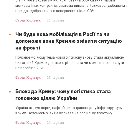
З 1 липня в Україні змінилися правила бронювання, умови
мотиваційних контрактів, система виплат військовослужбовцям і
порядок добровільного повернення після СЗЧ.
Євген Киричук
|
26 червня
Чи буде нова мобілізація в Росії та чи
допоможе вона Кремлю змінити ситуацію
на фронті
Пояснюємо, чому тема нового призову знову стала актуальною,
чи готовий Кремль до такого рішення та чи може воно вплинути
на перебіг війни.
Євген Киричук
|
25 червня
Блокада Криму: чому логістика стала
головною ціллю України
Україна атакує порти, нафтобази та транспортну інфраструктуру
Криму. Пояснюємо, як це впливає на російську логістику.
Євген Киричук
|
24 червня