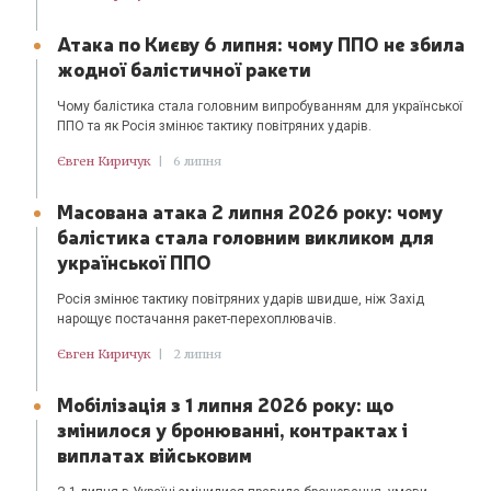
Атака по Києву 6 липня: чому ППО не збила
жодної балістичної ракети
Чому балістика стала головним випробуванням для української
ППО та як Росія змінює тактику повітряних ударів.
Євген Киричук
|
6 липня
Масована атака 2 липня 2026 року: чому
балістика стала головним викликом для
української ППО
Росія змінює тактику повітряних ударів швидше, ніж Захід
нарощує постачання ракет-перехоплювачів.
Євген Киричук
|
2 липня
Мобілізація з 1 липня 2026 року: що
змінилося у бронюванні, контрактах і
виплатах військовим