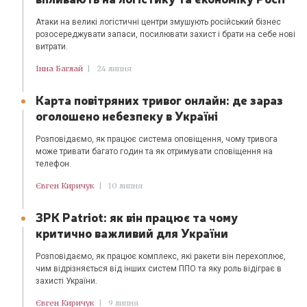
Атаки на великі логістичні центри змушують російський бізнес
розосереджувати запаси, посилювати захист і брати на себе нові
витрати.
Інна Баглай
|
24 липня
Карта повітряних тривог онлайн: де зараз
оголошено небезпеку в Україні
Розповідаємо, як працює система оповіщення, чому тривога
може тривати багато годин та як отримувати сповіщення на
телефон.
Євген Киричук
|
10 липня
ЗРК Patriot: як він працює та чому
критично важливий для України
Розповідаємо, як працює комплекс, які ракети він перехоплює,
чим відрізняється від інших систем ППО та яку роль відіграє в
захисті України.
Євген Киричук
|
9 липня