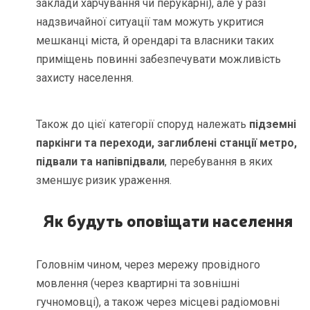
заклади харчування чи перукарні), але у разі
надзвичайної ситуації там можуть укритися
мешканці міста, й орендарі та власники таких
приміщень повинні забезпечувати можливість
захисту населення.
Також до цієї категорії споруд належать
підземні
паркінги та переходи, заглиблені станції метро,
підвали та напівпідвали
, перебування в яких
зменшує ризик ураження.
Як будуть оповіщати населення
Головнім чином, через мережу провідного
мовлення (через квартирні та зовнішні
гучномовці), а також через місцеві радіомовні