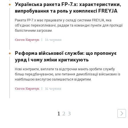
Українська ракета FP-7.x: характеристики,
випробування та роль у комплексі FREYJA
Ракета FP-7.x має працювати у складі системи FREYJA, яка
об'єднає перехоплювачі, радари та командні пункти для протидії
балістичним загрозам.
Євген Киричук
|
16 червня
Реформа військової служби: що пропонує
уряд і чому зміни критикують
Нові контракти, виплати та відстрочки мають зробити службу
більш передбачуваною, але питання демобілізації військових із
найбільшою вислугою залишається відкритим.
Євген Киричук
|
14 червня
1
2
3