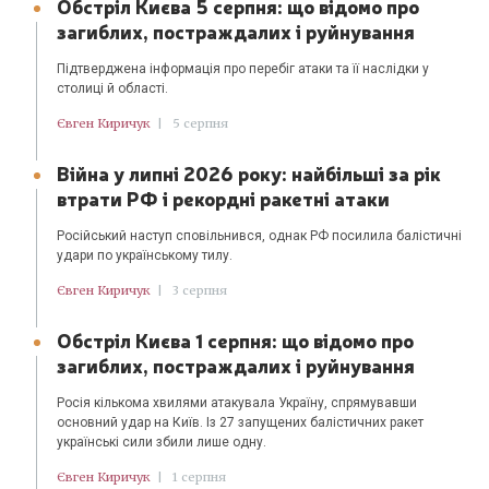
Обстріл Києва 5 серпня: що відомо про
загиблих, постраждалих і руйнування
Підтверджена інформація про перебіг атаки та її наслідки у
столиці й області.
Євген Киричук
|
5 серпня
Війна у липні 2026 року: найбільші за рік
втрати РФ і рекордні ракетні атаки
Російський наступ сповільнився, однак РФ посилила балістичні
удари по українському тилу.
Євген Киричук
|
3 серпня
Обстріл Києва 1 серпня: що відомо про
загиблих, постраждалих і руйнування
Росія кількома хвилями атакувала Україну, спрямувавши
основний удар на Київ. Із 27 запущених балістичних ракет
українські сили збили лише одну.
Євген Киричук
|
1 серпня