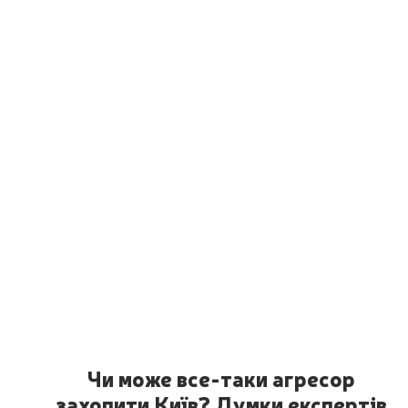
Чи може все-таки агресор
захопити Київ? Думки експертів