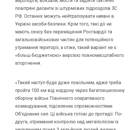
аеропорти, вокзали, мости та задіяти тактичні
повітряні десанти зі штурмових підрозділів ЗС
РФ. Останніх можуть нейтралізувати наявні в
Україні засоби безпеки. Крім того, такі дії не
мають сенсу без переміщення Росгвардії та
загальновійськових частин для потенційного
утримання території, а отже, такий варіант не є
«більш бюджетною» версією повномасштабного
вторгнення.
«Такий наступ буде дуже повільним, адже треба
пройти 100 км від кордону через багатоешелонну
оборону військ Північного оперативного
командування, підсилених спроможностями
Об’єднаних сил. Ці війська готові до протидії. По-
друге, отримання контролю над мегаполісом із
населенням понад 3 мільйонів людей, велика