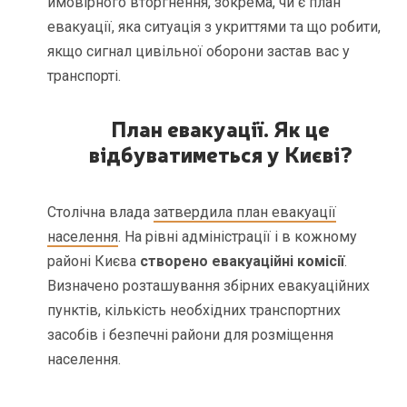
ймовірного вторгнення, зокрема, чи є план
евакуації, яка ситуація з укриттями та що робити,
якщо сигнал цивільної оборони застав вас у
транспорті.
План евакуації. Як це
відбуватиметься у Києві?
Столічна влада
затвердила план евакуації
населення
. На рівні адміністрації і в кожному
районі Києва
створено евакуаційні комісії
.
Визначено розташування збірних евакуаційних
пунктів, кількість необхідних транспортних
засобів і безпечні райони для розміщення
населення.