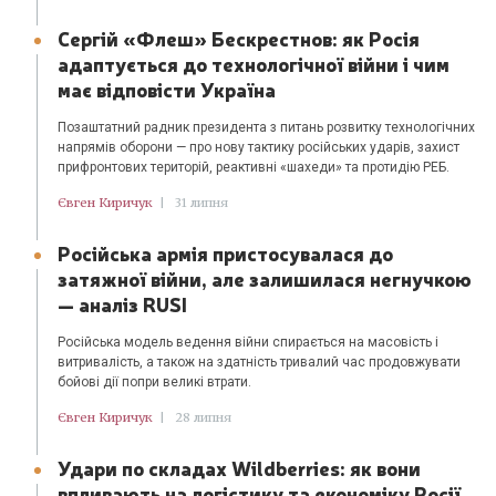
Сергій «Флеш» Бескрестнов: як Росія
адаптується до технологічної війни і чим
має відповісти Україна
Позаштатний радник президента з питань розвитку технологічних
напрямів оборони — про нову тактику російських ударів, захист
прифронтових територій, реактивні «шахеди» та протидію РЕБ.
Євген Киричук
|
31 липня
Російська армія пристосувалася до
затяжної війни, але залишилася негнучкою
— аналіз RUSI
Російська модель ведення війни спирається на масовість і
витривалість, а також на здатність тривалий час продовжувати
бойові дії попри великі втрати.
Євген Киричук
|
28 липня
Удари по складах Wildberries: як вони
впливають на логістику та економіку Росії