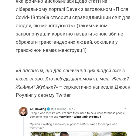
яка іронічно висловилася щодо статті на
ліберальному порталі Devex з заголовком «Після
Covid-19 треба створити справедливіший світ для
людей, які менструюють» (таким чином
запропонували коректно назвати жінок, аби не
ображати трансгендерних людей, оскільки у
трансжінок немає менструації).
«
Я впевнена, що для означення цих людей вже є
якесь слово. Хто-небудь, допоможіть мені. Женки?
Жайнки? Жуйнки?
» – саркастично написала Джоан
Роулінг у своєму Twitter.