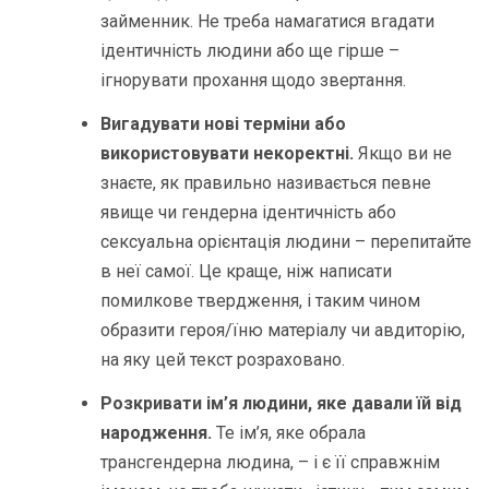
займенник. Не треба намагатися вгадати
ідентичність людини або ще гірше –
ігнорувати прохання щодо звертання.
Вигадувати нові терміни або
використовувати некоректні.
Якщо ви не
знаєте, як правильно називається певне
явище чи гендерна ідентичність або
сексуальна орієнтація людини – перепитайте
в неї самої. Це краще, ніж написати
помилкове твердження, і таким чином
образити героя/їню матеріалу чи авдиторію,
на яку цей текст розраховано.
Розкривати ім’я людини, яке давали їй від
народження.
Те ім’я, яке обрала
трансгендерна людина, – і є її справжнім