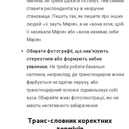
іменем, не треба шукати «істину», тим самим
ставити респондента/ку в незручне
становище. Пишіть так, як пишете про інших
людей: «її звуть Марія», а не «вона хоче, щоб
її називали Марія» або «вона називає себе
Марія».
Обирати фотографії, що нав’язують
стереотипи або формують хибне
уявлення.
Не треба робити банальні
світлини, наприклад, де трансгендерна жінка
фарбується чи одягає перуку, або
трансгендерний чоловік підмальовує собі
вуса. Обирайте живі фотоілюстрації, які не
мають негативного забарвлення.
Транс-словник коректних
термінів