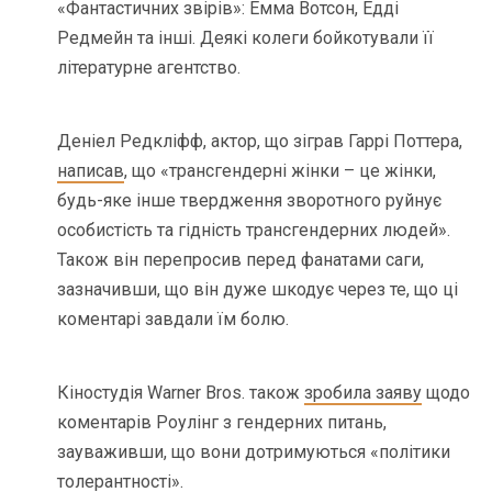
«Фантастичних звірів»: Емма Вотсон, Едді
Редмейн та інші. Деякі колеги бойкотували її
літературне агентство.
Деніел Редкліфф, актор, що зіграв Гаррі Поттера,
написав
, що «трансгендерні жінки – це жінки,
будь-яке інше твердження зворотного руйнує
особистість та гідність трансгендерних людей».
Також він перепросив перед фанатами саги,
зазначивши, що він дуже шкодує через те, що ці
коментарі завдали їм болю.
Кіностудія Warner Bros. також
зробила заяву
щодо
коментарів Роулінг з гендерних питань,
зауваживши, що вони дотримуються «політики
толерантності».