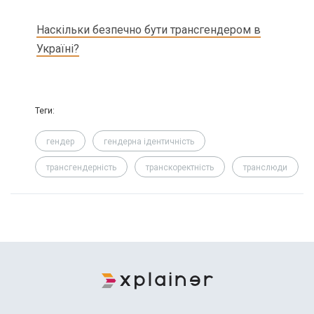
Наскільки безпечно бути трансгендером в
Україні?
Теги:
гендер
гендерна ідентичність
трансгендерність
транскоректність
транслюди