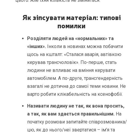
цього. Але їхня кількість не зміниться.
Як зіпсувати матеріал: типові
помилки
Розділяти людей на «нормальних» та
«інших».
Інколи в новинах можна побачити
щось на кшталт: «Сталася аварія, автівкою
керував трансчоловік». По-перше, стать
людини не впливає на вміння керувати
автомобілем. А по-друге, трансгендерність
взагалі не дотична до самої теми новини. Не
варто робити клікабельність на ксенофобії.
Називати людину не так, як вона просить,
а так, як вам здається правильнішим.
На
початку розмови запитайте співрозмовника/
цю, як до нього/неї звертатися – ім’я та