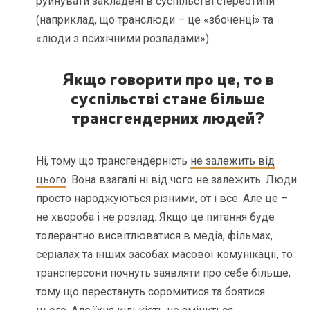
руйнувати закладені в суспільстві стереотипи
(наприклад, що транслюди – це «збоченці» та
«люди з психічними розладами»).
Якщо говорити про це, то в
суспільстві стане більше
трансгендерних людей?
Ні, тому що трансгендерність
не залежить від
цього
. Вона взагалі ні від чого не залежить. Люди
просто народжуються різними, от і все. Але це –
не хвороба і не розлад. Якщо це питання буде
толерантно висвітлюватися в медіа, фільмах,
серіалах та інших засобах масової комунікації, то
трансперсони почнуть заявляти про себе більше,
тому що перестануть соромитися та боятися