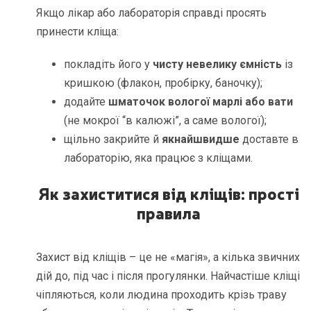
Якщо лікар або лабораторія справді просять
принести кліща:
покладіть його у
чисту невелику ємність
із
кришкою (флакон, пробірку, баночку);
додайте
шматочок вологої марлі або вати
(не мокрої “в калюжі”, а саме вологої);
щільно закрийте й
якнайшвидше
доставте в
лабораторію, яка працює з кліщами.
Як захиститися від кліщів: прості
правила
Захист від кліщів – це не «магія», а кілька звичних
дій до, під час і після прогулянки. Найчастіше кліщі
чіпляються, коли людина проходить крізь траву