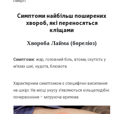
смерті.
Симптоми найбільш поширених
хвороб, які переносяться
кліщами
Хвороба Лайма (бореліоз)
Симптоми:
жар, головний біль, втома, скутість у
м’язах шиї, нудота, блювота.
Характерним симптомом є специфічні висипання
на шкірі. На місці укусу з’являються кільцеподібні
почервоніння – мігруюча еритема.