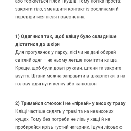
або торкається гілок і кущів. Тому логіка проста:
закрити тіло, зменшити контакт із рослинами й
перевіритися після повернення.
1) Одягнися так, щоб кліщу було складніше
дістатися до шкіри
Для прогулянок у парку, лісі чи на дачі обирай
світлий одяг – на ньому легше помітити кліща.
Краще, щоб були довгі рукави, штани та закрите
взуття. Штани можна заправити в шкарпетки, а на
голову вдягнути кепку або капюшон.
2) Тримайся стежок і не «пірнай» у високу траву
Кліщі частіше сидять у траві та на невисоких
кущах. Тому без потреби не лізь у хащі й не
пробирайся крізь густий чагарник. Ідучи лісовою