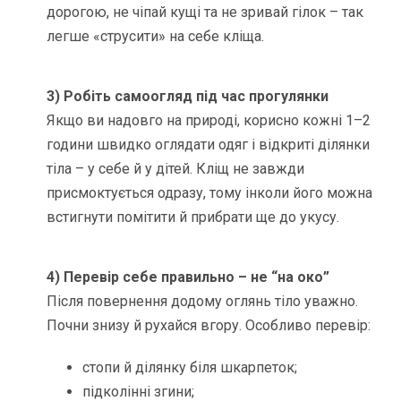
дорогою, не чіпай кущі та не зривай гілок – так
легше «струсити» на себе кліща.
3) Робіть самоогляд під час прогулянки
Якщо ви надовго на природі, корисно кожні 1–2
години швидко оглядати одяг і відкриті ділянки
тіла – у себе й у дітей. Кліщ не завжди
присмоктується одразу, тому інколи його можна
встигнути помітити й прибрати ще до укусу.
4) Перевір себе правильно – не “на око”
Після повернення додому оглянь тіло уважно.
Почни знизу й рухайся вгору. Особливо перевір:
стопи й ділянку біля шкарпеток;
підколінні згини;