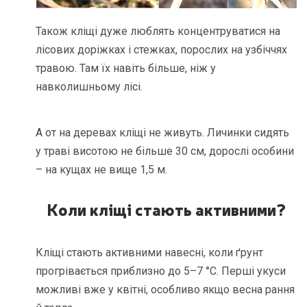
Також кліщі дуже люблять концентруватися на
лісових доріжках і стежках, порослих на узбіччях
травою. Там їх навіть більше, ніж у
навколишньому лісі.
А от на деревах кліщі не живуть. Личинки сидять
у траві висотою не більше 30 см, дорослі особини
– на кущах не вище 1,5 м.
Коли кліщі стають активними
?
Кліщі стають активними навесні, коли ґрунт
прогрівається приблизно до 5–7 °C. Перші укуси
можливі вже у квітні, особливо якщо весна рання