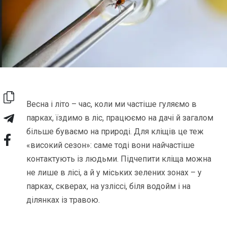
Весна і літо – час, коли ми частіше гуляємо в
парках, їздимо в ліс, працюємо на дачі й загалом
більше буваємо на природі. Для кліщів це теж
«високий сезон»: саме тоді вони найчастіше
контактують із людьми. Підчепити кліща можна
не лише в лісі, а й у міських зелених зонах – у
парках, скверах, на узліссі, біля водойм і на
ділянках із травою.