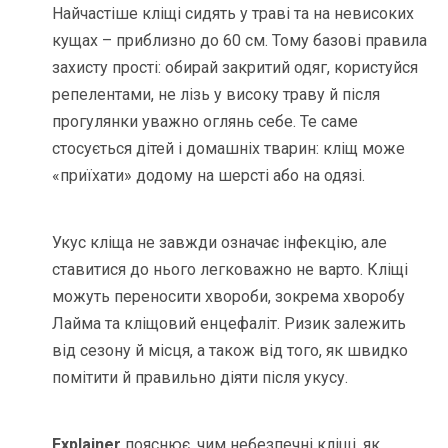
Найчастіше кліщі сидять у траві та на невисоких
кущах – приблизно до 60 см. Тому базові правила
захисту прості: обирай закритий одяг, користуйся
репелентами, не лізь у високу траву й після
прогулянки уважно оглянь себе. Те саме
стосується дітей і домашніх тварин: кліщ може
«приїхати» додому на шерсті або на одязі.
Укус кліща не завжди означає інфекцію, але
ставитися до нього легковажно не варто. Кліщі
можуть переносити хвороби, зокрема хворобу
Лайма та кліщовий енцефаліт. Ризик залежить
від сезону й місця, а також від того, як швидко
помітити й правильно діяти після укусу.
Explainer
пояснює, чим небезпечні кліщі, як