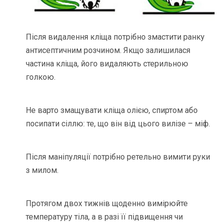
Після видалення кліща потрібно змастити ранку
антисептичним розчином. Якщо залишилася
частина кліща, його видаляють стерильною
голкою.
Не варто змащувати кліща олією, спиртом або
посипати сіллю: те, що він від цього вилізе – міф.
Після маніпуляції потрібно ретельно вимити руки
з милом.
Протягом двох тижнів щоденно вимірюйте
температуру тіла, а в разі її підвищення чи