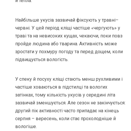
й тепла.
Найбільше укусів зазвичай фіксують у травні–
червні. У цей період кліщі частіше «чергують» у
траві та на невисоких кущах, чекаючи, поки повз
пройде людина або тварина. Активність може
зростати у похмуру погоду та перед дощем, коли
підвищується вологість.
У спеку й посуху кліщі стають менш рухливими і
частіше ховаються в підстилці та вологих
затінках, тому кількість укусів у середині літа
зазвичай зменшується. Але сезон не закінчується:
другий пік активності часто припадає на кінець
серпня – вересень, коли стає прохолодніше й
вологіше.