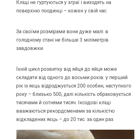
Кліщі не гуртуються у зграї і виходять на
поверхню поодинці – кожен у свій час.
За своїми розмірами вони дуже малі: в
голодному стані не більше 3 міліметрів
завдовжки.
Їхній цикл розвитку від яйця до яйця може
складати від одного до восьми років: у перший
рік із яєць відроджується 200 особин, наступного
року – близько 500, далі кількість обраховується
тисячами й сотнями тисяч. Іксодові кліщі
вважаються рекордсменами за кількістю
відкладених яєць – до 20 тис. за один раз.