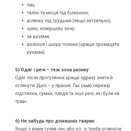
пах;
талію та місця під білизною;
ділянку під грудьми (якщо актуально);
шию, комірцеву зону;
за вухами;
волосся і шкіру голови (краще промацати
руками).
5) Одяг і речі – теж зона ризику
Одяг після прогулянки краще одразу зняти й
оглянути. Далі – у прання. Так само перевір
підстилки, сумки, пледи та інші речі, які були на
траві.
6) Не забудь про домашніх тварин
Якщо з вами гуляв пес або кіт, їх треба оглянути: