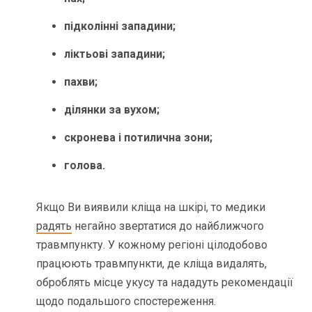
підколінні западини;
ліктьові западини;
пахви;
ділянки за вухом;
скронева і потилична зони;
голова.
Якщо Ви виявили кліща на шкірі, то медики
радять
негайно звертатися до найближчого
травмпункту. У кожному регіоні цілодобово
працюють травмпункти, де кліща видалять,
оброблять місце укусу та нададуть рекомендації
щодо подальшого спостереження.