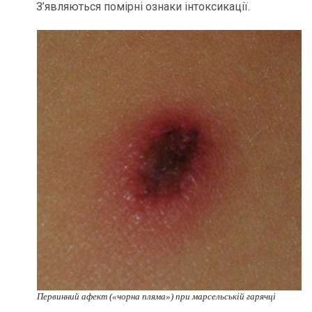
З’являються помірні ознаки інтоксикації.
Первинний афект («чорна пляма») при марсельській гарячці