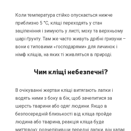
Коли температура стійко опускається нижче
приблизно 5 °C, кліщі переходять у стан
заціпеніння і зимують у листі, моху та верхньому
шарі ґрунту. Там же часто живуть дрібні гризуни –
вони є типовими «господарями» для личинок і
німф кліщів, на яких ті живляться в природі.
Чим кліщі небезпечні
?
В очікуванні жертви кліщі витягають лапки і
водять ними з боку в бік, щоб зачепитися за
шерсть тварини або одяг людини. Якщо в
безпосередній близькості від кліща пройде
людина або тварина, реакція кліща буде
миттєвою: розчепіривши передні лапки, він хапає