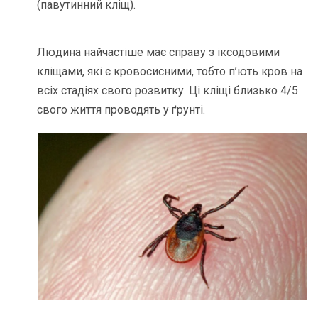
(павутинний кліщ).
Людина найчастіше має справу з іксодовими
кліщами, які є кровосисними, тобто п’ють кров на
всіх стадіях свого розвитку. Ці кліщі близько 4/5
свого життя проводять у ґрунті.