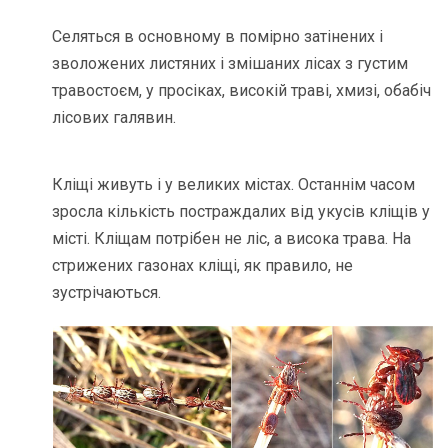
Селяться в основному в помірно затінених і
зволожених листяних і змішаних лісах з густим
травостоєм, у просіках, високій траві, хмизі, обабіч
лісових галявин.
Кліщі живуть і у великих містах. Останнім часом
зросла кількість постраждалих від укусів кліщів у
місті. Кліщам потрібен не ліс, а висока трава. На
стрижених газонах кліщі, як правило, не
зустрічаються.