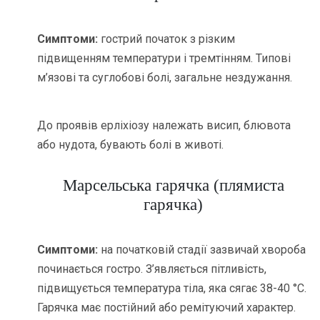
Симптоми:
гострий початок з різким
підвищенням температури і тремтінням. Типові
м’язові та суглобові болі, загальне нездужання.
До проявів ерліхіозу належать висип, блювота
або нудота, бувають болі в животі.
Марсельська гарячка (плямиста
гарячка)
Симптоми:
на початковій стадії зазвичай хвороба
починається гостро. З’являється пітливість,
підвищується температура тіла, яка сягає 38-40 °С.
Гарячка має постійний або ремітуючий характер.