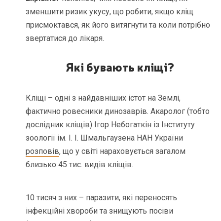
зменшити ризик укусу, що робити, якщо кліщ
присмоктався, як його витягнути та коли потрібно
звертатися до лікаря.
Які бувають кліщі
?
Кліщі – одні з найдавніших істот на Землі,
фактично ровесники динозаврів. Акаролог (тобто
дослідник кліщів) Ігор Небогаткін із Інституту
зоології ім. І. І. Шмальгаузена НАН України
розповів
, що у світі нараховується загалом
близько 45 тис. видів кліщів.
10 тисяч з них – паразити, які переносять
інфекційні хвороби та знищують посіви