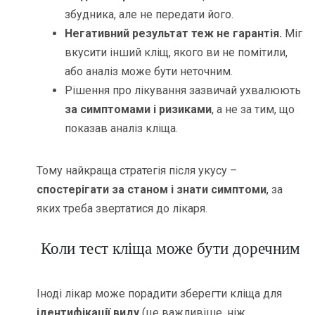
збудника, але не передати його.
Негативний результат теж не гарантія.
Міг
вкусити інший кліщ, якого ви не помітили,
або аналіз може бути неточним.
Рішення про лікування зазвичай ухвалюють
за симптомами і ризиками
, а не за тим, що
показав аналіз кліща.
Тому найкраща стратегія після укусу –
спостерігати за станом і знати симптоми
, за
яких треба звертатися до лікаря.
Коли тест кліща може бути доречним
Іноді лікар може порадити зберегти кліща для
ідентифікації виду
(це важливіше, ніж