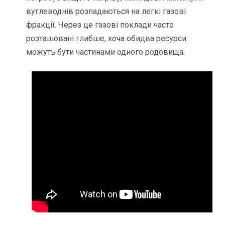
вуглеводнів розпадаються на легкі газові
фракції. Через це газові поклади часто
розташовані глибше, хоча обидва ресурси
можуть бути частинами одного родовища.