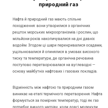
природний газ
Нафта й природний газ мають спільне
походження: вони утворилися з органічних
решток морських мікроорганізмів і рослин, що
мільйони років накопичувалися на дні давніх
водойм. Згодом ці шари перекривалися осадами,
ущільнювалися й опинялися в умовах високого
тиску та температури, де органічна речовина
поступово перетворювалася на вуглеводні —
основу майбутніх нафтових і газових покладів.
Відмінність між нафтою та природним газом
виникає на етапі термічного перетворення. Нафта
формується за помірних температур, тоді як газ
потребує вищого нагріву, коли довгі молекули