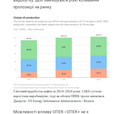
видобутку, щоб зменшувати різкі коливання
пропозиції на ринку.
Світовий видобуток нафти за 2014–2024 роки: США суттєво
наростили виробництво, тоді як обсяги ОПЕК трохи знизилися.
Джерело: US Energy Information Administration / Reuters
Можливості впливу ОПЕК і ОПЕК+ не є