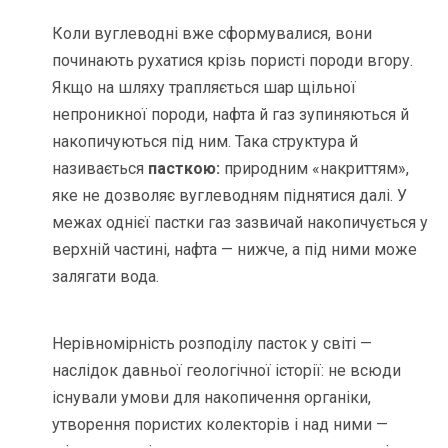
Коли вуглеводні вже сформувалися, вони
починають рухатися крізь пористі породи вгору.
Якщо на шляху трапляється шар щільної
непроникної породи, нафта й газ зупиняються й
накопичуються під ним. Така структура й
називається
пасткою:
природним «накриттям»,
яке не дозволяє вуглеводням піднятися далі. У
межах однієї пастки газ зазвичай накопичується у
верхній частині, нафта — нижче, а під ними може
залягати вода.
Нерівномірність розподілу пасток у світі —
наслідок давньої геологічної історії: не всюди
існували умови для накопичення органіки,
утворення пористих колекторів і над ними —