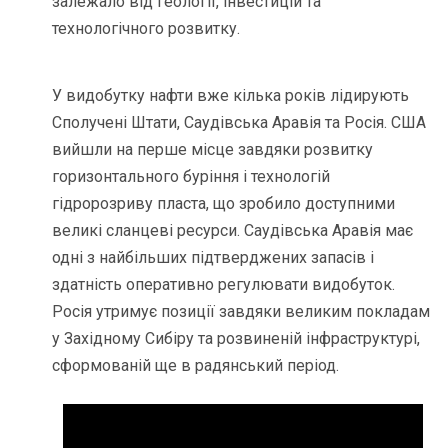
залежало від геології, інвестицій та
технологічного розвитку.
У видобутку нафти вже кілька років лідирують
Сполучені Штати, Саудівська Аравія та Росія. США
вийшли на перше місце завдяки розвитку
горизонтального буріння і технологій
гідророзриву пласта, що зробило доступними
великі сланцеві ресурси. Саудівська Аравія має
одні з найбільших підтверджених запасів і
здатність оперативно регулювати видобуток.
Росія утримує позиції завдяки великим покладам
у Західному Сибіру та розвиненій інфраструктурі,
сформованій ще в радянський період.