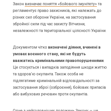
Закон
визначає поняття «бойового імунітету»
та
регламентує право захисників, які належать до
різних сил оборони України, на застосування
збройної сили під час захисту Вітчизни,
незалежності та територіальної цілісності України.
Документом чітко
визначені діяння, вчинені в
умовах воєнного стану, які не будуть
вважатись кримінальними правопорушеннями
.
Це стосується і випадків заподіяння шкоди життю
та здоров’ю окупанта. Також особа не
підлягатиме кримінальній відповідальності за
застосування зброї (озброєння), бойових припасів
або вибухових речовин проти окупантів.
Одне з найголовніших положень Закону — це