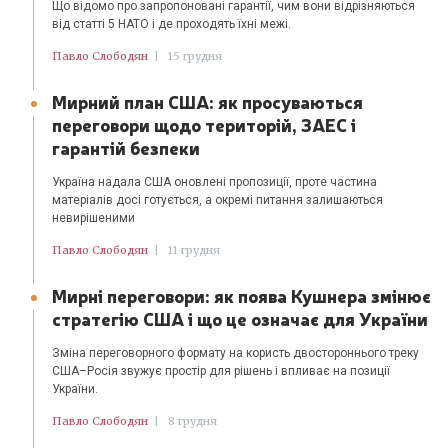
Що відомо про запропоновані гарантії, чим вони відрізняються
від статті 5 НАТО і де проходять їхні межі.
Павло Слободян
|
15 грудня
Мирний план США: як просуваються
переговори щодо територій, ЗАЕС і
гарантій безпеки
Україна надала США оновлені пропозиції, проте частина
матеріалів досі готується, а окремі питання залишаються
невирішеними
Павло Слободян
|
11 грудня
Мирні переговори: як поява Кушнера змінює
стратегію США і що це означає для України
Зміна переговорного формату на користь двостороннього треку
США–Росія звужує простір для рішень і впливає на позиції
України.
Павло Слободян
|
8 грудня