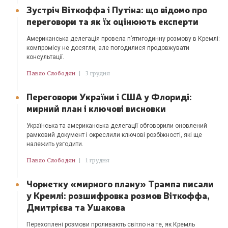
Зустріч Віткоффа і Путіна: що відомо про
переговори та як їх оцінюють експерти
Американська делегація провела п’ятигодинну розмову в Кремлі:
компромісу не досягли, але погодилися продовжувати
консультації.
Павло Слободян
|
3 грудня
Переговори України і США у Флориді:
мирний план і ключові висновки
Українська та американська делегації обговорили оновлений
рамковий документ і окреслили ключові розбіжності, які ще
належить узгодити.
Павло Слободян
|
1 грудня
Чорнетку «мирного плану» Трампа писали
у Кремлі: розшифровка розмов Віткоффа,
Дмитрієва та Ушакова
Перехоплені розмови проливають світло на те, як Кремль