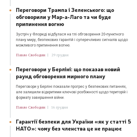
Переговори Трампа і Зеленського: що
обговорили у Мар-а-Лаго та чи буде
припинення вогню
Зустріч у Флориді відбулася на тлі обговорення 20-пунктного
плану миру, безпекових гарантій і суперечливих сигналів щодо
можливого припинення вогню.
Павло Слободян
|
29 грудня
Переговори у Берліні: що показав новий
раунд обговорення мирного плану
Переговори у Берліні показали прогрес у безпекових питаннях,
але залишили відкритими ключові розбіжності щодо територій і
формату завершення війни.
Павло Слободян
|
16 грудня
Гарантії безпеки для України «як у статті 5
НАТО»: чому без членства це не працює