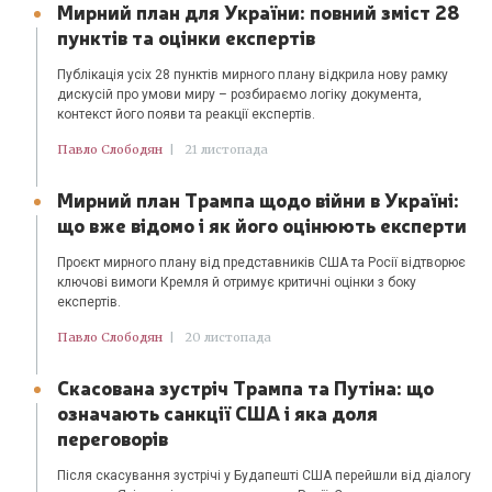
Мирний план для України: повний зміст 28
пунктів та оцінки експертів
Публікація усіх 28 пунктів мирного плану відкрила нову рамку
дискусій про умови миру – розбираємо логіку документа,
контекст його появи та реакції експертів.
Павло Слободян
|
21 листопада
Мирний план Трампа щодо війни в Україні:
що вже відомо і як його оцінюють експерти
Проєкт мирного плану від представників США та Росії відтворює
ключові вимоги Кремля й отримує критичні оцінки з боку
експертів.
Павло Слободян
|
20 листопада
Скасована зустріч Трампа та Путіна: що
означають санкції США і яка доля
переговорів
Після скасування зустрічі у Будапешті США перейшли від діалогу