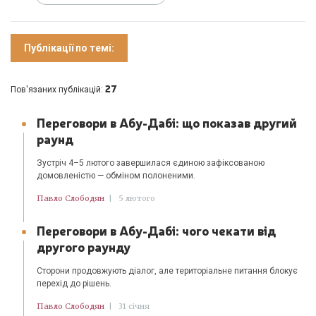
Публікації по темі:
27
Пов'язаних публікацій:
Переговори в Абу-Дабі: що показав другий
раунд
Зустріч 4–5 лютого завершилася єдиною зафіксованою
домовленістю — обміном полоненими.
Павло Слободян
|
5 лютого
Переговори в Абу-Дабі: чого чекати від
другого раунду
Сторони продовжують діалог, але територіальне питання блокує
перехід до рішень.
Павло Слободян
|
31 січня