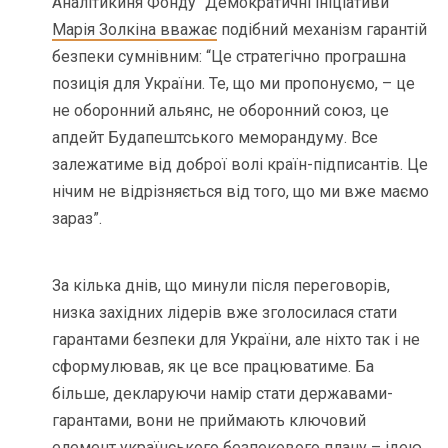
Аналітикиня Фонду “Демократичні ініціативи”
Марія Золкіна вважає
подібний механізм гарантій
безпеки сумнівним: “Це стратегічно програшна
позиція для України. Те, що ми пропонуємо, – це
не оборонний альянс, не оборонний союз, це
апдейт Будапештського меморандуму. Все
залежатиме від доброї волі країн-підписантів. Це
нічим не відрізняється від того, що ми вже маємо
зараз”.
За кілька днів, що минули після переговорів,
низка західних лідерів вже зголосилася стати
гарантами безпеки для України, але ніхто так і не
сформулював, як це все працюватиме. Ба
більше, декларуючи намір стати державами-
гарантами, вони не приймають ключовий
елемент українського безпекового плану – ідею