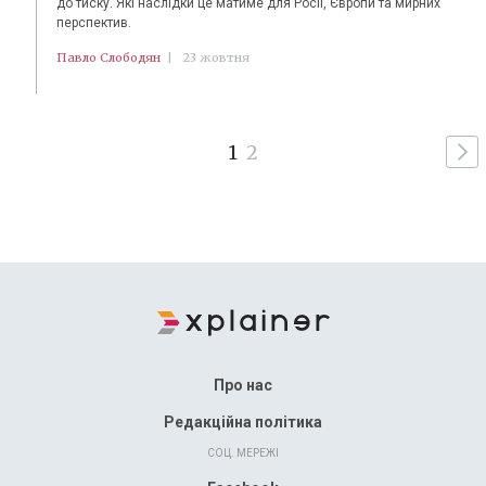
до тиску. Які наслідки це матиме для Росії, Європи та мирних
перспектив.
Павло Слободян
|
23 жовтня
1
2
Про нас
Редакційна політика
СОЦ. МЕРЕЖІ