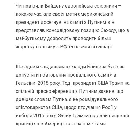
Чи повірили Байдену європейські союзники –
покаже час, але своєї мети американський
президент досягнув: на саміті з Путіним він
представляв консолідовану позицію Заходу, що в
майбутньому дозволить проводити більш
жорстку політику з РФ та посилити санкції.
Ще одним завданням команди Байдена було не
допустити повторення провального саміту в
Гельсінкі 2018 року. Тоді президент США Трамп на
спільній пресконференції з Путіним заявив, що
довіряє словам Путіна, а не розвідувального
співтовариства США, щодо втручання Росії у
вибори 2016 року. Заяву Трампа піддали нищівній
критиці як в Америці, так і за її межами.