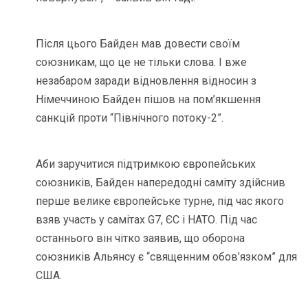
Після цього Байден мав довести своїм
союзникам, що це не тільки слова. І вже
незабаром заради відновлення відносин з
Німеччиною Байден пішов на пом’якшення
санкцій проти “Північного потоку-2”.
Аби заручитися підтримкою європейських
союзників, Байден напередодні саміту здійснив
перше велике європейське турне, під час якого
взяв участь у самітах G7, ЄС і НАТО. Під час
останнього він чітко заявив, що оборона
союзників Альянсу є “священним обов’язком” для
США.