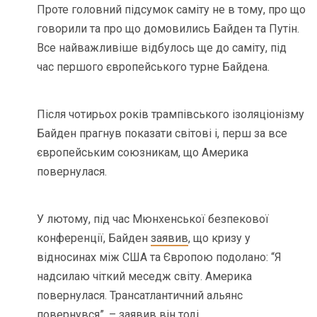
Проте головний підсумок саміту не в тому, про що
говорили та про що домовились Байден та Путін.
Все найважливіше відбулось ще до саміту, під
час першого європейського турне Байдена.
Після чотирьох років трампівського ізоляціонізму
Байден прагнув показати світові і, перш за все
європейським союзникам, що Америка
повернулася.
У лютому, під час Мюнхенської безпекової
конференції, Байден
заявив
, що кризу у
відносинах між США та Європою подолано: “Я
надсилаю чіткий меседж світу. Америка
повернулася. Трансатлантичний альянс
повернувся”, – заявив він тоді.