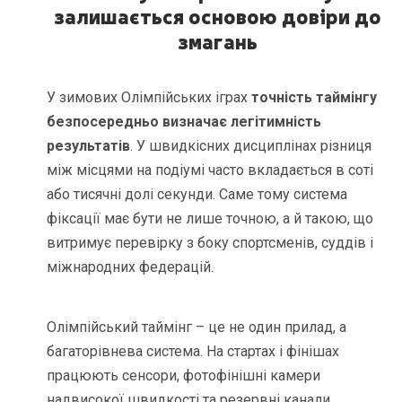
залишається основою довіри до
змагань
У зимових Олімпійських іграх
точність таймінгу
безпосередньо визначає легітимність
результатів
. У швидкісних дисциплінах різниця
між місцями на подіумі часто вкладається в соті
або тисячні долі секунди. Саме тому система
фіксації має бути не лише точною, а й такою, що
витримує перевірку з боку спортсменів, суддів і
міжнародних федерацій.
Олімпійський таймінг – це не один прилад, а
багаторівнева система. На стартах і фінішах
працюють сенсори, фотофінішні камери
надвисокої швидкості та резервні канали