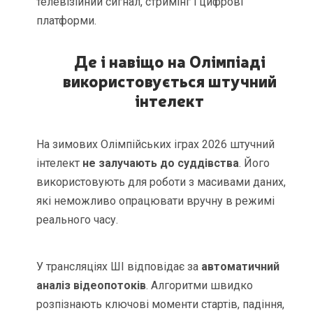
телевізійний сигнал, стримінг і цифрові
платформи.
Де і навіщо на Олімпіаді
використовується штучний
інтелект
На зимових Олімпійських іграх 2026 штучний
інтелект
не залучають до суддівства
. Його
використовують для роботи з масивами даних,
які неможливо опрацювати вручну в режимі
реального часу.
У трансляціях ШІ відповідає за
автоматичний
аналіз відеопотоків
. Алгоритми швидко
розпізнають ключові моменти стартів, падіння,