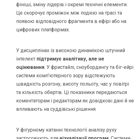
фініші, зміну лідерів і окремі технічні елементи.
Це скорочує проміжок між подією на трасі та
появою відповідного фрагмента в ефірі або на
цифрових платформах.
У дисциплінах із високою динамікою штучний
інтелект
підтримує аналітику, але не
оцінювання
. У фристайлі, сноубордингу та біг-ейрі
системи комп’ютерного зору відстежують
швидкість розгону, висоту польоту, час у повітрі
та кількість обертів. Ці показники передаються
коментаторам і редакторам як довідкові дані й не
впливають на суддівські рішення.
У фігурному катанні технології аналізу руху
застосовують для
візуалізації програм
. Системи