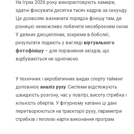
На Іграх 2026 року використовують камери,
здатні фіксувати десятки тисяч кадрів за секунду.
Це дозволяє визначати порядок фінішу там, де
різницю неможливо побачити неозброєним оком.
У деяких дисциплінах, зокрема в бобслеї,
результати подають у вигляді
віртуального
фотофінішу
– для порівняння заїздів, що
відбуваються не одночасно.
У технічних і акробатичних видах спорту таймінг
доповнює
аналіз руху
. Системи відстежують
швидкість розгону, час у повітрі, висоту стрибка і
кількість обертів. У фігурному катанні ці дані
перетворюються на траєкторії руху, параметри
стрибків і теплові карти виконання програм.