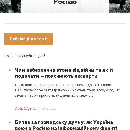
Росією
Публікації по темі:
2
Пов'язаних публікацій:
Чим небезпечна втома від війни та як її
подолати – пояснюють експерти
Наша психіка так влаштована, що не може довго і в таких
масштабах споживати тривожний контент, тому, зрозуміло, що
люди з часом просто зменшують його кількість.
Лілія Шутяк
|
18 липня
Битва за громадську думку: як Україна
воює з Росією на інформаційному фронті