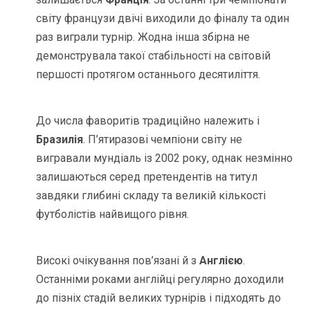
світу французи двічі виходили до фіналу та один
раз виграли турнір. Жодна інша збірна не
демонструвала такої стабільності на світовій
першості протягом останнього десятиліття.
До числа фаворитів традиційно належить і
Бразилія
. П’ятиразові чемпіони світу не
вигравали мундіаль із 2002 року, однак незмінно
залишаються серед претендентів на титул
завдяки глибині складу та великій кількості
футболістів найвищого рівня.
Високі очікування пов’язані й з
Англією
.
Останніми роками англійці регулярно доходили
до пізніх стадій великих турнірів і підходять до