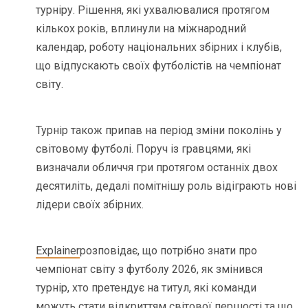
турніру. Рішення, які ухвалювалися протягом
кількох років, вплинули на міжнародний
календар, роботу національних збірних і клубів,
що відпускають своїх футболістів на чемпіонат
світу.
Турнір також припав на період зміни поколінь у
світовому футболі. Поруч із гравцями, які
визначали обличчя гри протягом останніх двох
десятиліть, дедалі помітнішу роль відіграють нові
лідери своїх збірних.
Explainer
розповідає, що потрібно знати про
чемпіонат світу з футболу 2026, як змінився
турнір, хто претендує на титул, які команди
можуть стати відкриттям світової першості та що