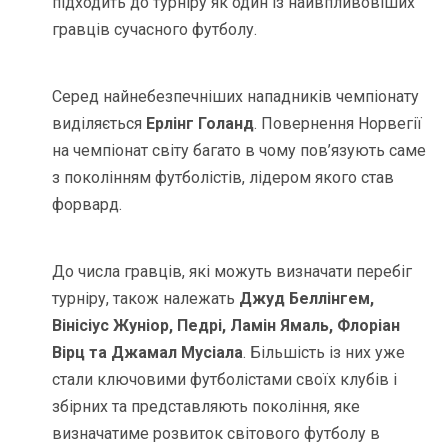
підходить до турніру як один із найвпливовіших
гравців сучасного футболу.
Серед найнебезпечніших нападників чемпіонату
виділяється
Ерлінг Голанд
. Повернення Норвегії
на чемпіонат світу багато в чому пов’язують саме
з поколінням футболістів, лідером якого став
форвард.
До числа гравців, які можуть визначати перебіг
турніру, також належать
Джуд Беллінгем,
Вінісіус Жуніор, Педрі, Ламін Ямаль, Флоріан
Вірц та Джамал Мусіала
. Більшість із них уже
стали ключовими футболістами своїх клубів і
збірних та представляють покоління, яке
визначатиме розвиток світового футболу в