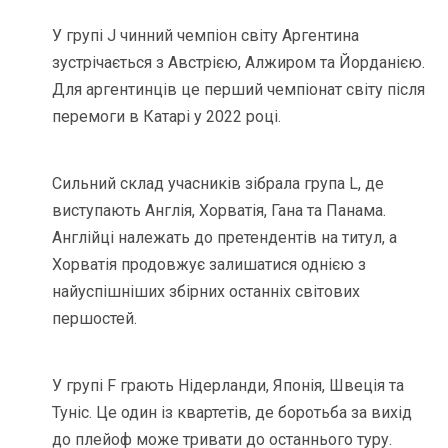
У групі J чинний чемпіон світу Аргентина
зустрічається з Австрією, Алжиром та Йорданією.
Для аргентинців це перший чемпіонат світу після
перемоги в Катарі у 2022 році.
Сильний склад учасників зібрала група L, де
виступають Англія, Хорватія, Гана та Панама.
Англійці належать до претендентів на титул, а
Хорватія продовжує залишатися однією з
найуспішніших збірних останніх світових
першостей.
У групі F грають Нідерланди, Японія, Швеція та
Туніс. Це один із квартетів, де боротьба за вихід
до плейоф може тривати до останнього туру.