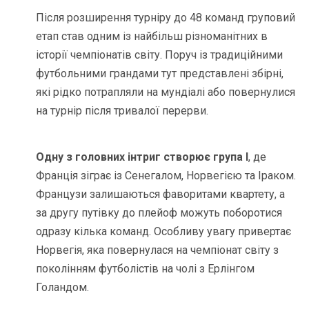
Після розширення турніру до 48 команд груповий
етап став одним із найбільш різноманітних в
історії чемпіонатів світу. Поруч із традиційними
футбольними грандами тут представлені збірні,
які рідко потрапляли на мундіалі або повернулися
на турнір після тривалої перерви.
Одну з головних інтриг створює група I
, де
Франція зіграє із Сенегалом, Норвегією та Іраком.
Французи залишаються фаворитами квартету, а
за другу путівку до плейоф можуть поборотися
одразу кілька команд. Особливу увагу привертає
Норвегія, яка повернулася на чемпіонат світу з
поколінням футболістів на чолі з Ерлінгом
Голандом.