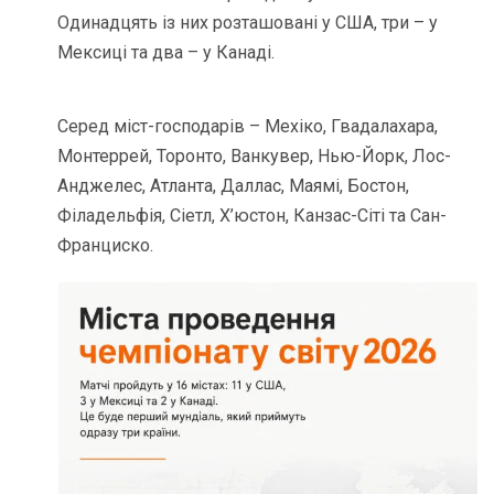
Одинадцять із них розташовані у США, три – у
Мексиці та два – у Канаді.
Серед міст-господарів – Мехіко, Гвадалахара,
Монтеррей, Торонто, Ванкувер, Нью-Йорк, Лос-
Анджелес, Атланта, Даллас, Маямі, Бостон,
Філадельфія, Сіетл, Х’юстон, Канзас-Сіті та Сан-
Франциско.