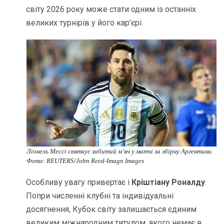
світу 2026 року може стати одним із останніх
великих турнірів у його кар’єрі.
Ліонель Мессі святкує
забитий м’яч у матчі за збірну Аргентини.
Фото: REUTERS/John Reed-Imagn Images
Особливу увагу привертає і
Кріштіану Роналду
.
Попри численні клубні та індивідуальні
досягнення, Кубок світу залишається єдиним
великим міжнародним титулом, якого немає в