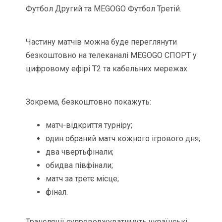
Футбол Другий та MEGOGO Футбол Третій.
Частину матчів можна буде переглянути
безкоштовно на телеканалі MEGOGO СПОРТ у
цифровому ефірі Т2 та кабельних мережах.
Зокрема, безкоштовно покажуть:
матч-відкриття турніру;
один обраний матч кожного ігрового дня;
два чвертьфінали;
обидва півфінали;
матч за третє місце;
фінал.
Трансляції супроводжуватимуть українські