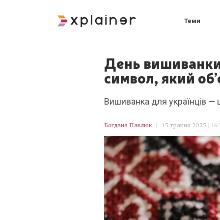
Теми
День вишиванки:
символ, який об’
Вишиванка для українців — це
Богдана Павлюк
|
15 травня 2025 | 16: