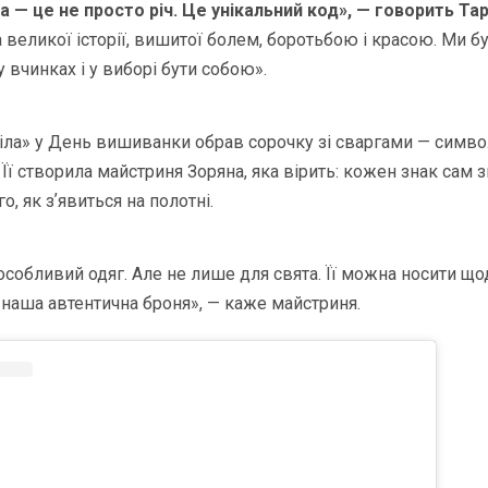
 — це не просто річ. Це унікальний код», — говорить Та
 великої історії, вишитої болем, боротьбою і красою. Ми бул
 у вчинках і у виборі бути собою».
тіла» у День вишиванки обрав сорочку зі сваргами — симв
. Її створила майстриня Зоряна, яка вірить: кожен знак сам 
о, як зʼявиться на полотні.
собливий одяг. Але не лише для свята. Її можна носити що
, наша автентична броня», — каже майстриня.