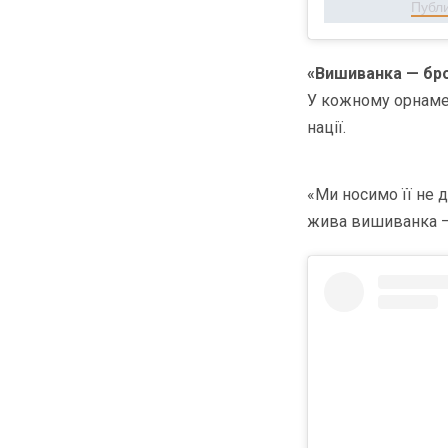
Публик
«Вишиванка — брон
У кожному орнамен
нації.
«Ми носимо її не д
жива вишиванка —