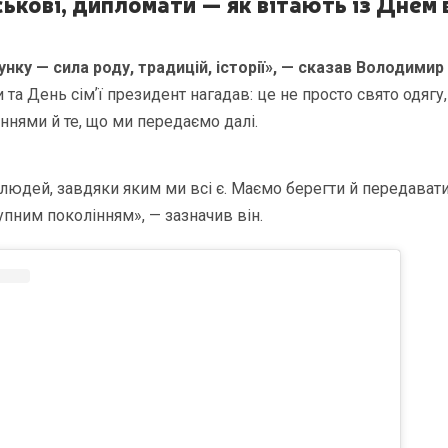
йськові, дипломати — як вітають із Днем
нку — сила роду, традицій, історії», — сказав Володимир
а День сімʼї президент нагадав: це не просто свято одягу, 
ннями й те, що ми передаємо далі.
 людей, завдяки яким ми всі є. Маємо берегти й передават
упним поколінням», — зазначив він.