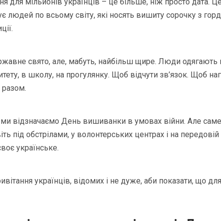
вня для мільйонів українців – це більше, ніж просто дата.
ує людей по всьому світу, які носять вишиту сорочку з гор
ції.
ржавне свято, але, мабуть, найбільш щире. Люди одягають
итету, в школу, на прогулянку. Щоб відчути зв’язок. Щоб нага
и разом.
 ми відзначаємо День вишиванки в умовах війни. Але саме
віть під обстрілами, у волонтерських центрах і на передов
своє українське.
ивітання українців, відомих і не дуже, аби показати, що дл