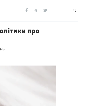
політики про
нь.