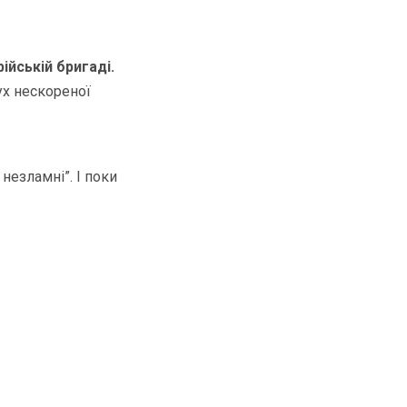
ійській бригаді.
ух нескореної
 незламні”. І поки