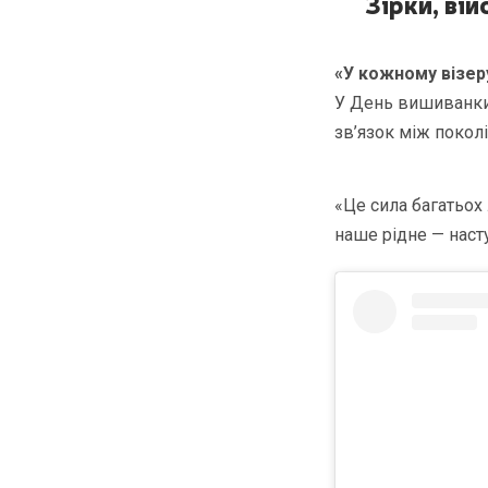
Зірки, ві
«У кожному візеру
У День вишиванки т
зв’язок між поколі
«Це сила багатьох
наше рідне — наст