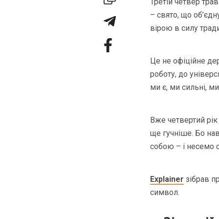
Третій четвер тра
– свято, що об’єдн
вірою в силу тради
Це не офіційне де
роботу, до універс
ми є, ми сильні, м
Вже четвертий рік
ще гучніше. Бо на
собою – і несемо 
Explainer
зібрав пр
символ.