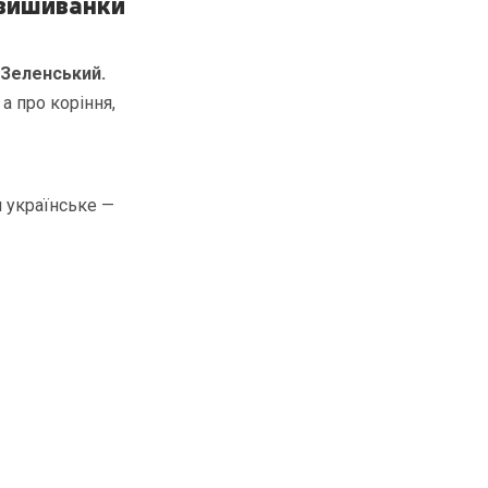
 вишиванки
 Зеленський.
а про коріння,
и українське —