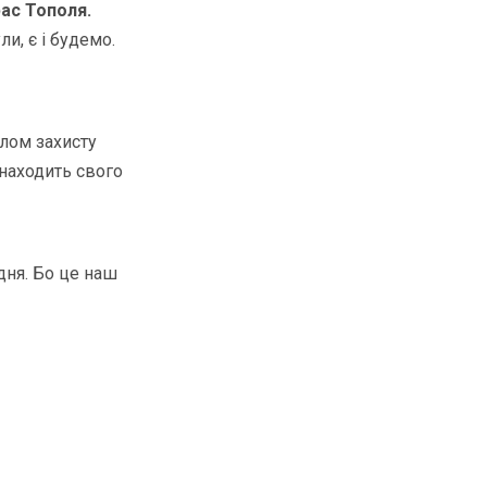
рас Тополя.
и, є і будемо.
олом захисту
знаходить свого
дня. Бо це наш