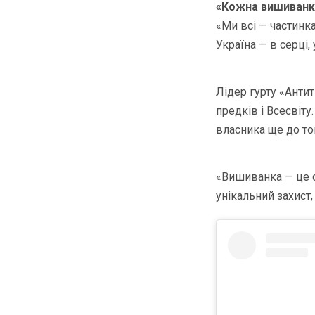
«Кожна вишиванка
«Ми всі — частинка
Україна — в серці,
Лідер гурту «Анти
предків і Всесвіту
власника ще до тог
«Вишиванка — це о
унікальний захист