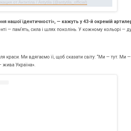
ация от Антитіла / Antytila (@antytila_official)
я нашої ідентичності», — кажуть у 43-й окремій артилер
ті — памʼять, сила і шлях поколінь. У кожному кольорі — д
ля краси. Ми вдягаємо її, щоб сказати світу: “Ми — тут. Ми —
 жива Україна».