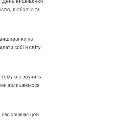
 Це День вишиванки
дістю, любов’ю та
 вишиванки на
дати собі й світу:
 тому він звучить
ій ми залишаємося
я нас означає цей