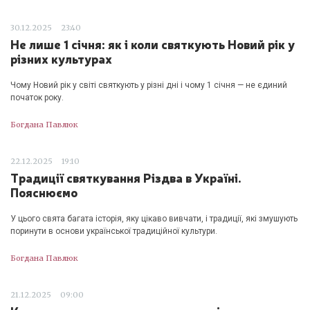
30.12.2025
23:40
Не лише 1 січня: як і коли святкують Новий рік у
різних культурах
Чому Новий рік у світі святкують у різні дні і чому 1 січня — не єдиний
початок року.
Богдана Павлюк
22.12.2025
19:10
Традиції святкування Різдва в Україні.
Пояснюємо
У цього свята багата історія, яку цікаво вивчати, і традиції, які змушують
поринути в основи української традиційної культури.
Богдана Павлюк
21.12.2025
09:00