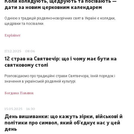
Коли колядують, щедрують та посівають —
дати за новим церковним календарем
Однією з традицій різдвяно-новорічних свят в Україні є колядки,
щедрівки та посівалки.
Explainer
17.12.2025
08:06
12 страв на Святвечір: що і чому має бути на
святковому столі
Розповідаємо про традиційні страви Святвечора, їхній порядок і
значення в українській різдвяній культурі.
Богдана Павлюк
15.05.2025
16:30
День вишиванки: що кажуть зірки, військові й
політики про символ, який об’єднує нас у цей
день