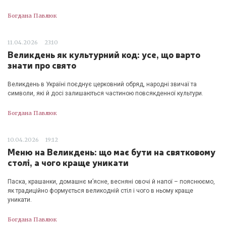
Богдана Павлюк
11.04.2026
23:10
Великдень як культурний код: усе, що варто
знати про свято
Великдень в Україні поєднує церковний обряд, народні звичаї та
символи, які й досі залишаються частиною повсякденної культури.
Богдана Павлюк
10.04.2026
19:12
Меню на Великдень: що має бути на святковому
столі, а чого краще уникати
Паска, крашанки, домашнє м’ясне, весняні овочі й напої – пояснюємо,
як традиційно формується великодній стіл і чого в ньому краще
уникати.
Богдана Павлюк