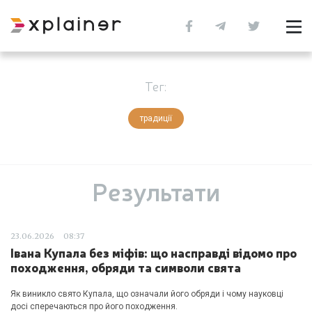
Тег:
традиції
Результати
23.06.2026
08:37
Івана Купала без міфів: що насправді відомо про
походження, обряди та символи свята
Як виникло свято Купала, що означали його обряди і чому науковці
досі сперечаються про його походження.