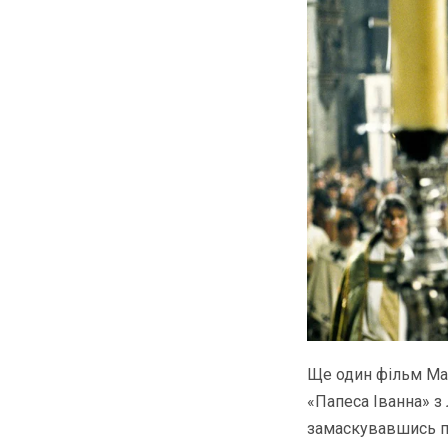
Ще один фільм Май
«Папеса Іванна» з 
замаскувавшись пі