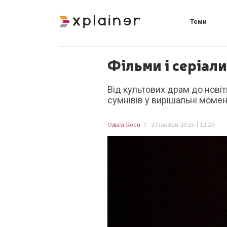
Теми
Фільми і серіал
Від культових драм до новіт
сумнівів у вирішальні момент
Ольга Коен
|
27 квітня 2025 | 12:25