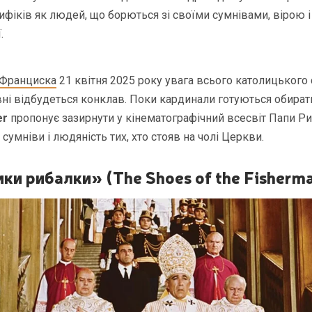
фіків як людей, що борються зі своїми сумнівами, вірою 
.
 Франциска
21 квітня 2025 року увага всього католицького 
авні відбудеться конклав. Поки кардинали готуються обират
er
пропонує зазирнути у кінематографічний всесвіт Папи Ри
, сумніви і людяність тих, хто стояв на чолі Церкви.
ки рибалки» (The Shoes of the Fisherma