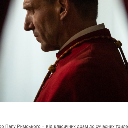
про Папу Римського – від класичних драм до сучасних триле