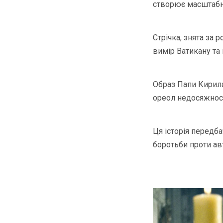
створює масштабну
Стрічка, знята за
вимір Ватикану та
Образ Папи Кирила 
ореол недосяжност
Ця історія передб
боротьби проти ав