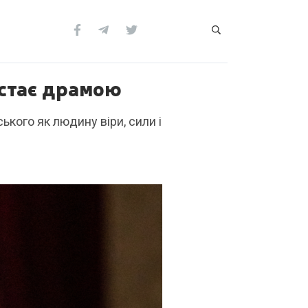
 стає драмою
ького як людину віри, сили і