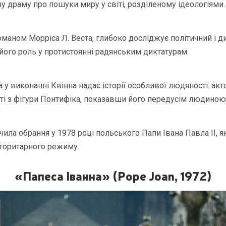
 драму про пошуки миру у світі, розділеному ідеологіями.
 романом Морріса Л. Веста, глибоко досліджує політичний і 
 його роль у протистоянні радянським диктатурам.
у виконанні Квінна надає історії особливої людяності: акт
і з фігури Понтифіка, показавши його передусім людиною
ачила обрання у 1978 році польського Папи Івана Павла II, 
торитарного режиму.
«Папеса Іванна» (Pope Joan, 1972)