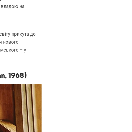
і владою на
світу прикута до
и нового
мського – у
n, 1968)