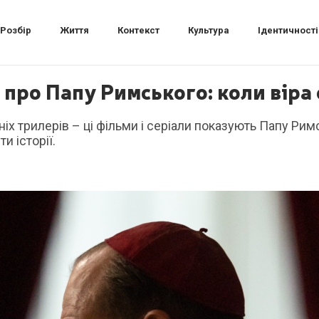
Розбір
Життя
Контекст
Культура
Ідентичності
и про Папу Римського: коли віра
ніх трилерів – ці фільми і серіали показують Папу Римс
и історії.