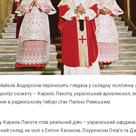
айкла Андерсона переносить глядача у складну політичну 
центрі сюжету – Кирило Лакота, український архієпископ, я
ння в радянському таборі стає Папою Римським.
 Кирила Лакоти став реальний діяч – український кардина
кий склад на чолі з Ентоні Квінном, Лоуренсом Олів’є та 