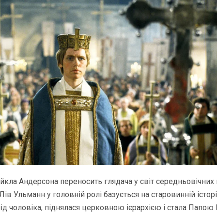
кла Андерсона переносить глядача у світ середньовічних м
Лів Ульманн у головній ролі базується на старовинній історії
д чоловіка, піднялася церковною ієрархією і стала Папою