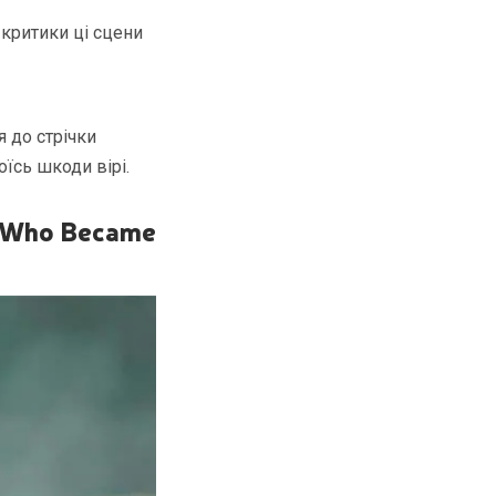
 критики ці сцени
 до стрічки
їсь шкоди вірі.
n Who Became