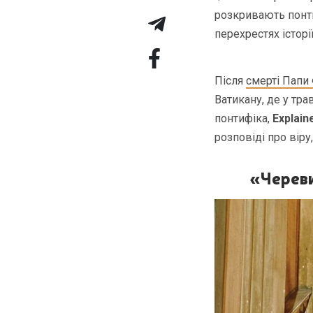
розкривають понти
перехрестях історії
Після
смерті Папи
Ватикану, де у тр
понтифіка,
Explain
розповіді про віру
«Череви