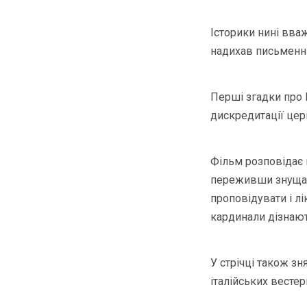
Історики нині вва
надихав письменни
Перші згадки про І
дискредитації цер
Фільм розповідає 
переживши знущанн
проповідувати і л
кардинали дізнають
У стрічці також з
італійських весте