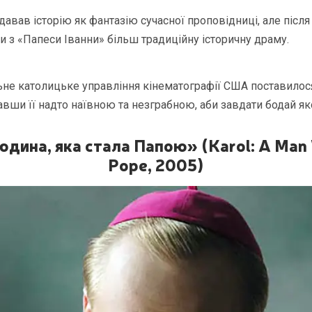
авав історію як фантазію сучасної проповідниці, але після
и з «Папеси Іванни» більш традиційну історичну драму.
ьне католицьке управління кінематографії США поставилося
вши її надто наївною та незграбною, аби завдати бодай яко
дина, яка стала Папою» (Karol: A Ma
Pope, 2005)