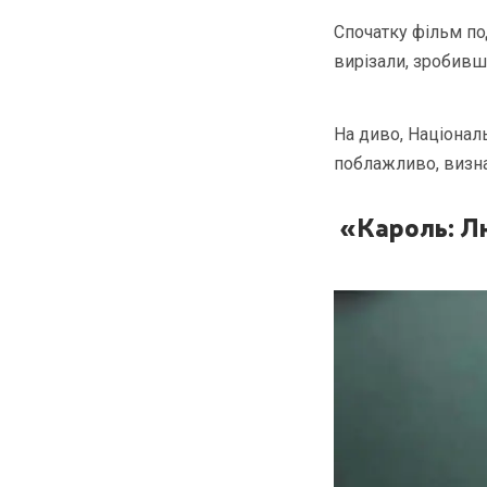
Спочатку фільм под
вирізали, зробивш
На диво, Націонал
поблажливо, визна
«Кароль: Лю