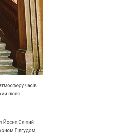
атмосферу часів
кий після
л Йосип Сліпий.
Джоном Гілгудом