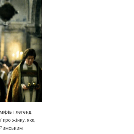
іфів і легенд.
 про жінку, яка,
 Римським.