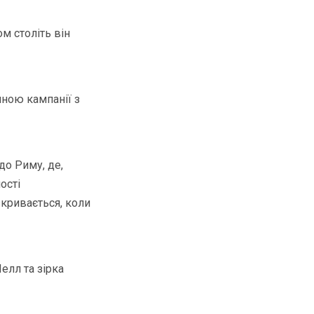
м століть він
тиною кампанії з
до Риму, де,
ості
зкривається, коли
елл та зірка