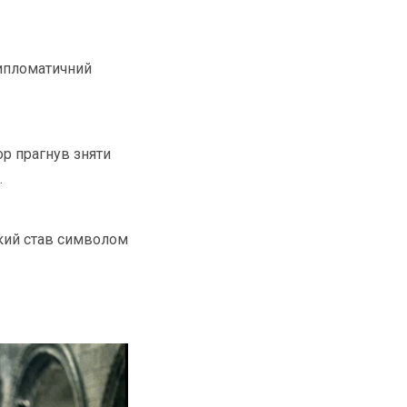
дипломатичний
ор прагнув зняти
.
який став символом