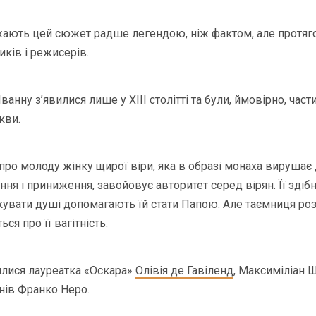
жають цей сюжет радше легендою, ніж фактом, але протяго
ків і режисерів.
ванну з’явилися лише у XIII столітті та були, ймовірно, час
кви.
про молоду жінку щирої віри, яка в образі монаха вирушає 
я і приниження, завойовує авторитет серед вірян. Її здібн
ікувати душі допомагають їй стати Папою. Але таємниця ро
ся про її вагітність.
нялися лауреатка «Оскара»
Олівія де Гавіленд
, Максиміліан Ш
рнів Франко Неро.