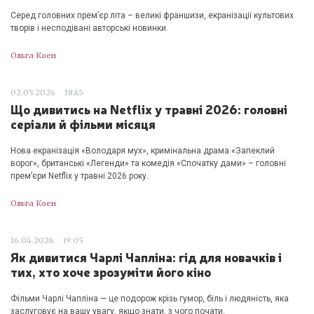
Серед головних прем’єр літа – великі франшизи, екранізації культових
творів і несподівані авторські новинки.
Ольга Коен
02.05.2026
18:45
Що дивитись на Netflix у травні 2026: головні
серіали й фільми місяця
Нова екранізація «Володаря мух», кримінальна драма «Запеклий
ворог», британські «Легенди» та комедія «Спочатку дами» – головні
прем’єри Netflix у травні 2026 року.
Ольга Коен
16.04.2026
19:05
Як дивитися Чарлі Чапліна: гід для новачків і
тих, хто хоче зрозуміти його кіно
Фільми Чарлі Чапліна — це подорож крізь гумор, біль і людяність, яка
заслуговує на вашу увагу, якщо знати, з чого почати.