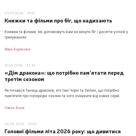
05.07.2026
19:45
Книжки та фільми про біг, що надихають
Книжки та фільми, які допоможуть вам не кинути біг і досягти успіхів у
тренуваннях.
Ліна Борисова
19.06.2026
12:25
«Дім дракона»: що потрібно пам’ятати перед
третім сезоном
Як почався Танець драконів, хто такі Чорні та Зелені, що потрібно
пам’ятати про попередні сезони та чого очікувати від нових серій.
Ольга Коен
06.06.2026
19:05
Головні фільми літа 2026 року: що дивитися