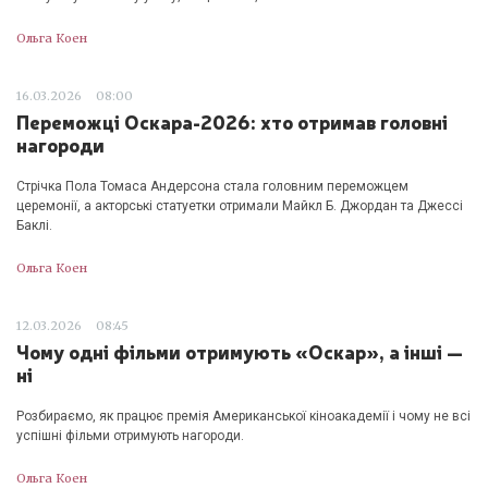
Ольга Коен
16.03.2026
08:00
Переможці Оскара-2026: хто отримав головні
нагороди
Стрічка Пола Томаса Андерсона стала головним переможцем
церемонії, а акторські статуетки отримали Майкл Б. Джордан та Джессі
Баклі.
Ольга Коен
12.03.2026
08:45
Чому одні фільми отримують «Оскар», а інші —
ні
Розбираємо, як працює премія Американської кіноакадемії і чому не всі
успішні фільми отримують нагороди.
Ольга Коен