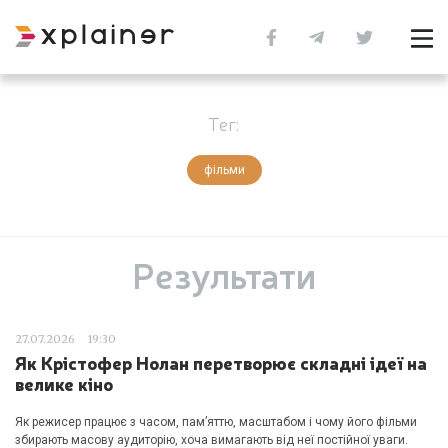
Тег:
фільми
Результати
27.07.2026
19:30
Як Крістофер Нолан перетворює складні ідеї на
велике кіно
Як режисер працює з часом, пам’яттю, масштабом і чому його фільми
збирають масову аудиторію, хоча вимагають від неї постійної уваги.