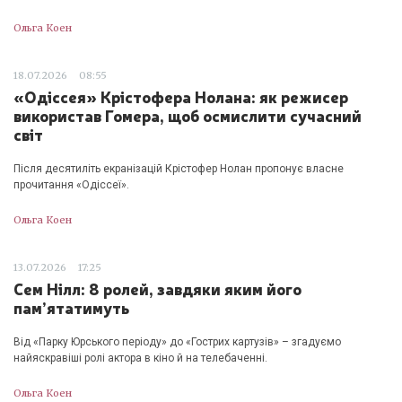
Ольга Коен
18.07.2026
08:55
«Одіссея» Крістофера Нолана: як режисер
використав Гомера, щоб осмислити сучасний
світ
Після десятиліть екранізацій Крістофер Нолан пропонує власне
прочитання «Одіссеї».
Ольга Коен
13.07.2026
17:25
Сем Нілл: 8 ролей, завдяки яким його
пам’ятатимуть
Від «Парку Юрського періоду» до «Гострих картузів» – згадуємо
найяскравіші ролі актора в кіно й на телебаченні.
Ольга Коен