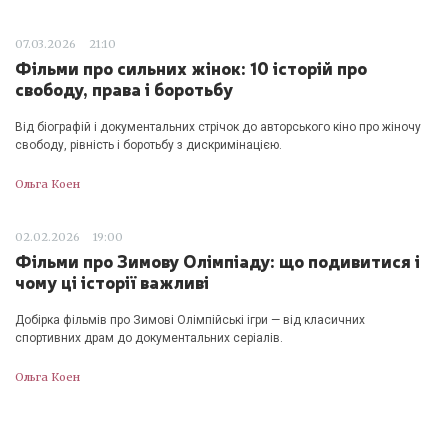
07.03.2026
21:10
Фільми про сильних жінок: 10 історій про
свободу, права і боротьбу
Від біографій і документальних стрічок до авторського кіно про жіночу
свободу, рівність і боротьбу з дискримінацією.
Ольга Коен
02.02.2026
19:00
Фільми про Зимову Олімпіаду: що подивитися і
чому ці історії важливі
Добірка фільмів про Зимові Олімпійські ігри — від класичних
спортивних драм до документальних серіалів.
Ольга Коен