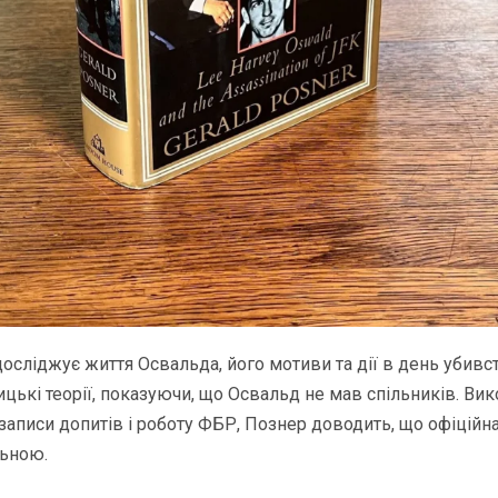
осліджує життя Освальда, його мотиви та дії в день убивс
цькі теорії, показуючи, що Освальд не мав спільників. В
 записи допитів і роботу ФБР, Познер доводить, що офіційна
льною.