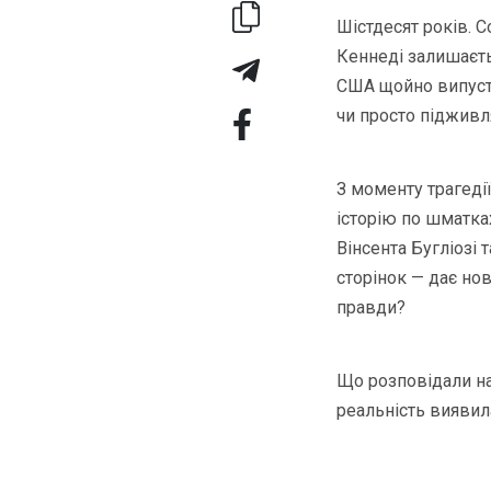
Шістдесят років. С
Кеннеді залишаєть
США щойно випусти
чи просто підживл
З моменту трагеді
історію по шматка
Вінсента Бугліозі
сторінок — дає но
правди?
Що розповідали на
реальність виявил