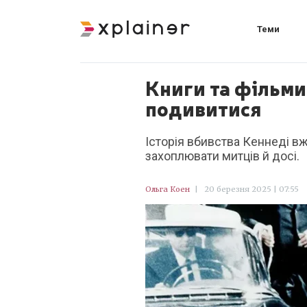
Теми
Книги та фільми
подивитися
Історія вбивства Кеннеді в
захоплювати митців й досі.
Ольга Коен
|
20 березня 2025 | 07:55