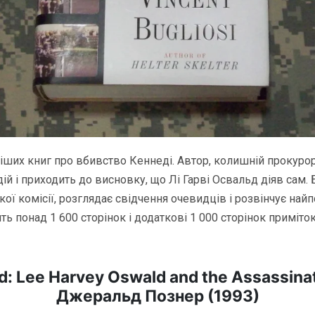
іших книг про вбивство Кеннеді. Автор, колишній прокурор
ій і приходить до висновку, що Лі Гарві Освальд діяв сам. Б
ої комісії, розглядає свідчення очевидців і розвінчує найп
ть понад 1 600 сторінок і додаткові 1 000 сторінок приміт
: Lee Harvey Oswald and the Assassinat
Джеральд Познер (1993)