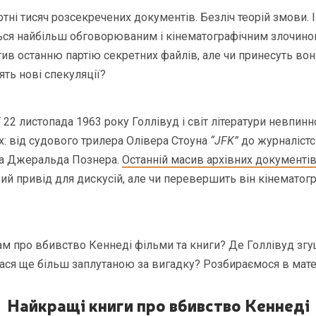
отні тисяч розсекречених документів. Безліч теорій змови. 
ся найбільш обговорюваним і кінематографічним злочином 
в останню партію секретних файлів, але чи принесуть вони
ять нові спекуляції?
ї 22 листопада 1963 року Голлівуд і світ літератури невпин
х: від судового трилера Олівера Стоуна
“JFK”
до журналістс
 та Джеральда Познера.
Останній масив архівних документі
вий привід для дискусій, але чи перевершить він кінематог
м про вбивство Кеннеді фільми та книги? Де Голлівуд згу
ася ще більш заплутаною за вигадку? Розбираємося в матер
Найкращі книги про вбивство Кеннеді