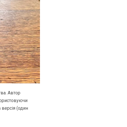
тва. Автор
икористовуючи
 версія (один