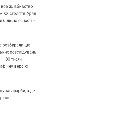
І все ж, вбивство
ХХ століття. Уряд
 більше ясності –
но розбирали цю
ьких розслідувань
в
— 80 тисяч
рафічну версію
щував фарби, а де
іалі.