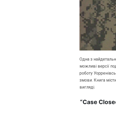
Одна з найдетальн
можливі версії под
роботу Уорренівськ
змови. Книга місти
вигляді.
“Case Closed