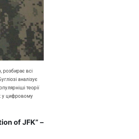
, розбирає всі
угліозі аналізує
опулярніші теорії
ок у цифровому
ion of JFK” –