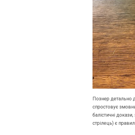
Познер детально д
спростовує змовни
балістичні докази,
стрілець) є прави