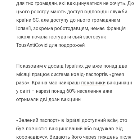
для тих громадян, які вакцинуватися не хочуть. До
цього реєстру мають доступ відповідні служби
країни ЄС, але доступу до нього громадянам
Іспанії, зокрема роботодавцям, немає. Франція
також почала
тестувати
свій застосунк
TousAntiCovid для подорожей.
Показовим є досвід Ізраїлю, де вже понад два
місяці працює система ковід-паспортів «green
pass». Країна має найкращі
показники
вакцинації
у світі – наразі понад 60% населення вже
отримали дві дози вакцини.
«Зелений паспорт» в Ізраїлі доступний всім, хто
був повністю вакцинований або видужав від
коронавірусу. Видають його через тиждень після