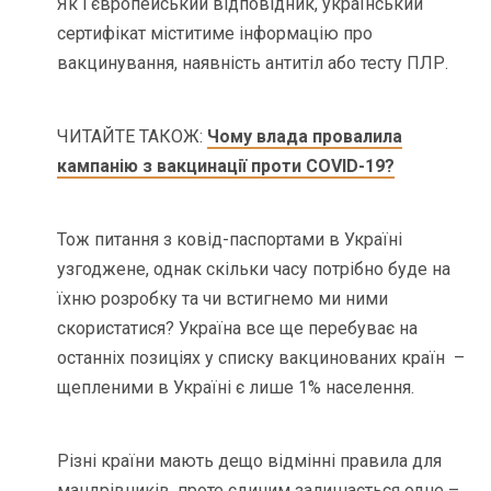
Як і європейський відповідник, український
сертифікат міститиме інформацію про
вакцинування, наявність антитіл або тесту ПЛР.
ЧИТАЙТЕ ТАКОЖ:
Чому влада провалила
кампанію з вакцинації проти COVID-19?
Тож питання з ковід-паспортами в Україні
узгоджене, однак скільки часу потрібно буде на
їхню розробку та чи встигнемо ми ними
скористатися? Україна все ще перебуває на
останніх позиціях у списку вакцинованих країн –
щепленими в Україні є лише 1% населення.
Різні країни мають дещо відмінні правила для
мандрівників, проте єдиним залишається одне –