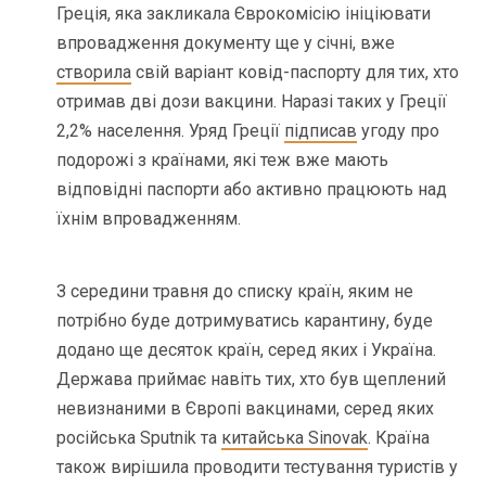
Греція, яка закликала Єврокомісію ініціювати
впровадження документу ще у січні, вже
створила
свій варіант ковід-паспорту для тих, хто
отримав дві дози вакцини. Наразі таких у Греції
2,2% населення. Уряд Греції
підписав
угоду про
подорожі з країнами, які теж вже мають
відповідні паспорти або активно працюють над
їхнім впровадженням.
З середини травня до списку країн, яким не
потрібно буде дотримуватись карантину, буде
додано ще десяток країн, серед яких і Україна.
Держава приймає навіть тих, хто був щеплений
невизнаними в Європі вакцинами, серед яких
російська Sputnik та
китайська Sinovak
. Країна
також вирішила проводити тестування туристів у