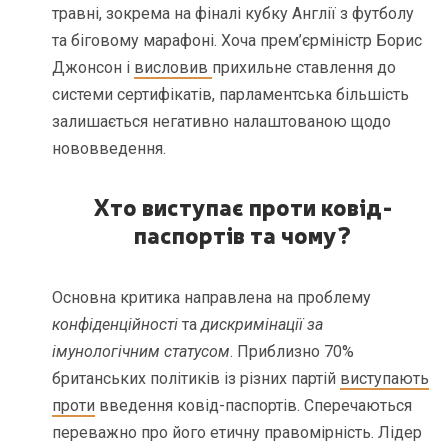
травні, зокрема на фіналі кубку Англії з футболу
та біговому марафоні. Хоча прем’єрміністр Борис
Джонсон і
висловив
прихильне ставлення до
системи сертифікатів, парламентська більшість
залишається негативно налаштованою щодо
нововведення.
Хто виступає проти ковід-
паспортів та чому?
Основна критика направлена на проблему
конфіденційності
та
дискримінації за
імунологічним статусом
. Приблизно 70%
британських політиків із різних партій
виступають
проти
введення ковід-паспортів. Сперечаються
переважно про його етичну правомірність. Лідер