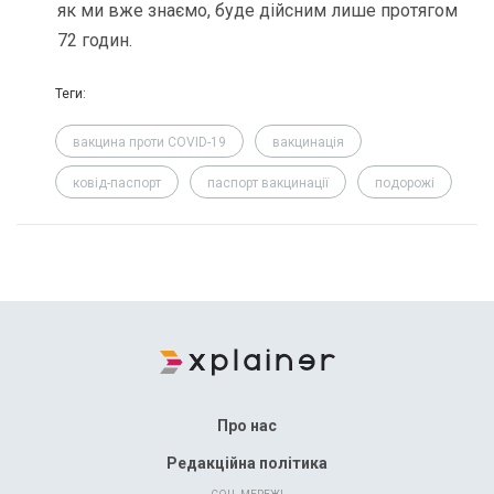
як ми вже знаємо, буде дійсним лише протягом
72 годин.
Теги:
вакцина проти COVID-19
вакцинація
ковід-паспорт
паспорт вакцинації
подорожі
Про нас
Редакційна політика