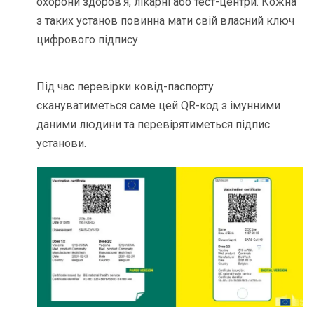
охорони здоров’я, лікарні або тест-центри. Кожна
з таких установ повинна мати свій власний ключ
цифрового підпису.
Під час перевірки ковід-паспорту
скануватиметься саме цей QR-код з імунними
даними людини та перевірятиметься підпис
установи.