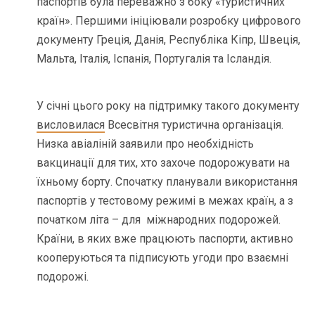
паспортів була переважно з боку «туристичних
країн». Першими ініціювали розробку цифрового
документу Греція, Данія, Республіка Кіпр, Швеція,
Мальта, Італія, Іспанія, Португалія та Ісландія.
У січні цього року на підтримку такого документу
висловилася
Всесвітня туристична організація.
Низка авіаліній заявили про необхідність
вакцинації для тих, хто захоче подорожувати на
їхньому борту. Спочатку планували використання
паспортів у тестовому режимі в межах країн, а з
початком літа – для міжнародних подорожей.
Країни, в яких вже працюють паспорти, активно
кооперуються та підписують угоди про взаємні
подорожі.