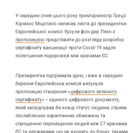
У середині січня цього року прем’єрміністр Греції
Кіріакос Міцотакіс написав листа до президентки
Європейської комісії Урсули фон дер Ляєн з
пропозицією
представити до розгляду розробку
сертифікату вакцинації проти Сovid-19 задля
полегшення подорожей між країнами ЄС.
Президентка підтримала ідею, і вже в середині
березня Європейська комісія висунула
пропозицію створення «
цифрового зеленого
сертифікату
»
– єдиного цифрового документу,
який засвідчував би ковід-статус людини, сприяв
послабленню карантинних обмежень та
спрощенню переміщення людей між 27 країнами
ЄС та державами, що не входять до блоку, такими