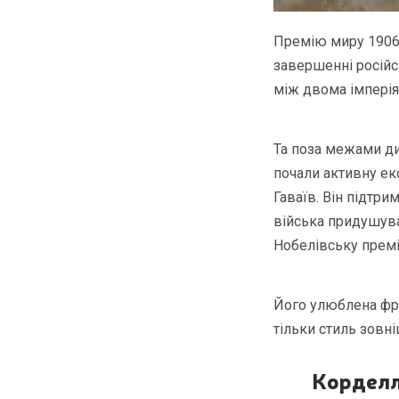
Премію миру 1906
завершенні російс
між двома імперія
Та поза межами ди
почали активну екс
Гаваїв. Він підтр
війська придушува
Нобелівську прем
Його улюблена фра
тільки стиль зовні
Корделл 