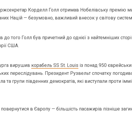
ржсекретар Корделл Голл отримав Нобелівську премію ми
наних Націй — безумовно, важливий внесок у світову систем
в до того Голл був причетний до однієї з найтемніших стор
орії США.
бурга вирушив
корабель SS St. Louis
із понад 950 єврейськи
ських переслідувань. Президент Рузвельт спочатку погодив
ла та групи південних демократів, які виступали проти іммі
повернутися в Європу — більшість пасажирів пізніше заги