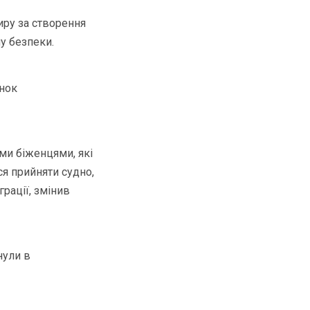
ру за створення
у безпеки.
інок
ми біженцями, які
ся прийняти судно,
грації, змінив
нули в