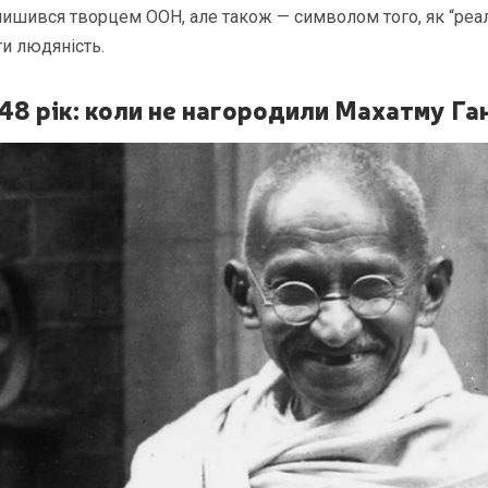
ишився творцем ООН, але також — символом того, як “реал
и людяність.
48 рік: коли не нагородили Махатму Га