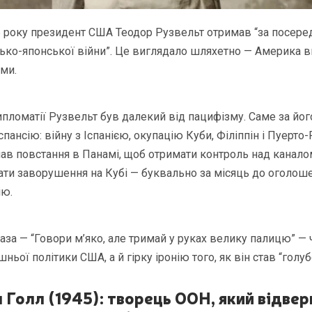
 року президент США Теодор Рузвельт отримав “за посере
ько-японської війни”. Це виглядало шляхетно — Америка в
ми.
пломатії Рузвельт був далекий від пацифізму. Саме за йог
пансію: війну з Іспанією, окупацію Куби, Філіппін і Пуерто-
имав повстання в Панамі, щоб отримати контроль над каналом
ти заворушення на Кубі — буквально за місяць до оголош
ію.
за — “Говори м’яко, але тримай у руках велику палицю” — 
шньої політики США, а й гірку іронію того, як він став “голу
Голл (1945): творець ООН, який відвер