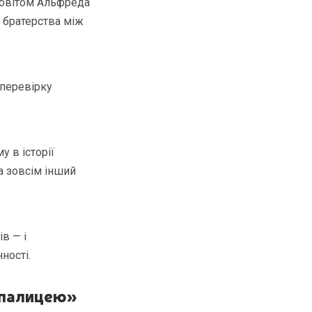
аповітом Альфреда
я братерства між
 перевірку
 в історії
а зовсім інший
в — і
ності.
 палицею»