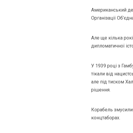
Американський де
Організації Об’єд
Але ще кілька рокі
дипломатичної іст
У 1939 році з Гам
тікали від нацист
але під тиском Хал
рішення.
Корабель змусили 
концтаборах.