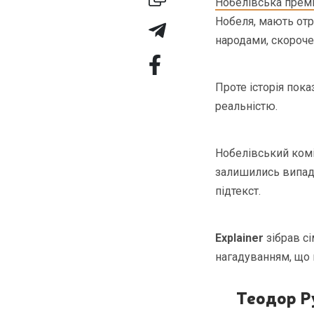
Нобелівська прем
Нобеля, мають отр
народами, скороче
Проте історія пок
реальністю.
Нобелівський комі
залишились випадк
підтекст.
Explainer
зібрав сі
нагадуванням, що 
Теодор Р