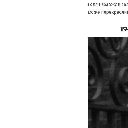
Голл назавжди зал
може перекреслит
19