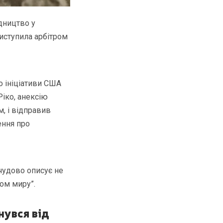
дництво у
иступила арбітром
о ініціативи США
Ріко, анексію
, і відправив
ення про
чудово описує не
бом миру”.
нувся від