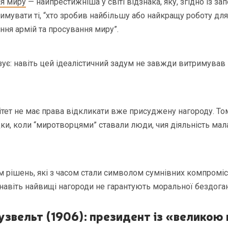
ія миру
— найпрестижніша у світі відзнака, яку, згідно із з
имувати ті, “хто зробив найбільшу або найкращу роботу дл
ння армій та просування миру”.
азує: навіть цей ідеалістичний задум не завжди витримував
тет не має права відкликати вже присуджену нагороду. Тому
и, коли “миротворцями” ставали люди, чия діяльність мал
м рішень, які з часом стали символом сумнівних компромісі
навіть найвищі нагороди не гарантують моральної бездоган
узвельт (1906): президент із «великою