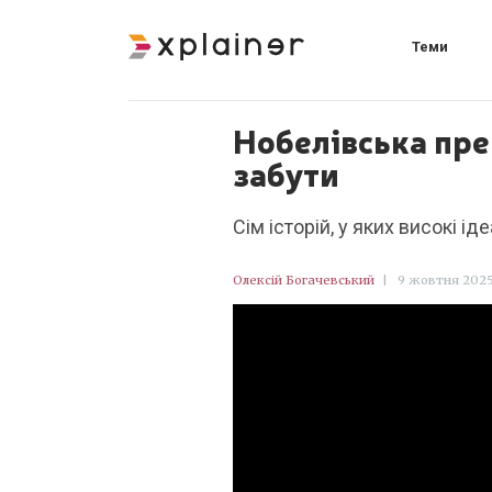
Теми
Нобелівська прем
забути
Сім історій, у яких високі 
Олексій Богачевський
|
9 жовтня 2025 