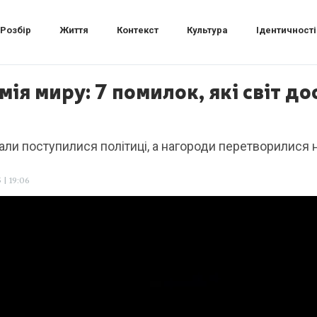
Розбір
Життя
Контекст
Культура
Ідентичності
ія миру: 7 помилок, які світ до
ідеали поступилися політиці, а нагороди перетворилися
| 19:06