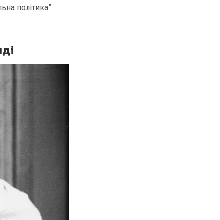
ьна політика”
нді