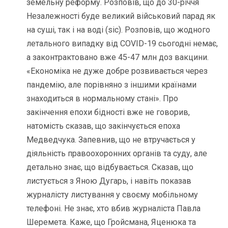
земельну реформу. Розповів, що до 30-річчя
Незалежності буде великий військовий парад як
на суші, так і на воді (sic). Розповів, що жодного
летального випадку від COVID-19 сьогодні немає,
а законтрактовано вже 45-47 млн доз вакцини.
«Економіка не дуже добре розвивається через
пандемію, але порівняно з іншими країнами
знаходиться в нормальному стані». Про
закінчення епохи бідності вже не говорив,
натомість сказав, що закінчується епоха
Медведчука. Запевнив, що не втручається у
діяльність правоохоронних органів та суду, але
детально знає, що відбувається. Сказав, що
листується з Яною Дугарь, і навіть показав
журналісту листування у своєму мобільному
телефоні. Не знає, хто вбив журналіста Павла
Шеремета. Каже, що Гройсмана, Яценюка та