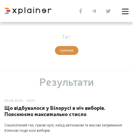
Тег:
сутички
Результати
10.08.2020
10:15
Що відбувалося у Білорусі в ніч виборів.
Пояснюємо максимально стисло
Сльозогінний газ, гумові кулі, наїзд автозаком та масові затримання.
Ключові події ночі виборів.