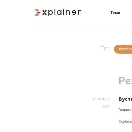
Теми
Тег:
бустер
Ре
Бусте
14.01.2022
13:15
Головне
Explain