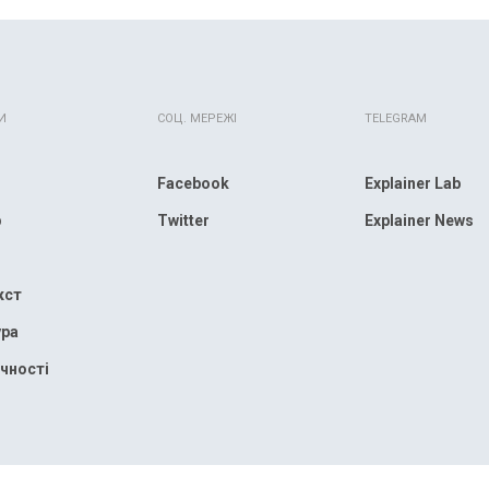
И
СОЦ. МЕРЕЖІ
TELEGRAM
Facebook
Explainer Lab
р
Twitter
Explainer News
кст
ура
чності