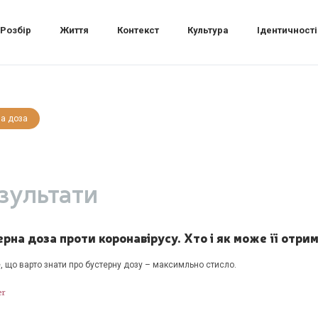
Розбір
Життя
Контекст
Культура
Ідентичності
на доза
зультати
рна доза проти коронавірусу. Хто і як може її отрим
, що варто знати про бустерну дозу – максимльно стисло.
er