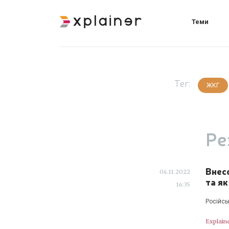
Теми
Тег:
ЖКГ
Ре
Внес
04.11.2022
та як
16:35
Російсь
Explain