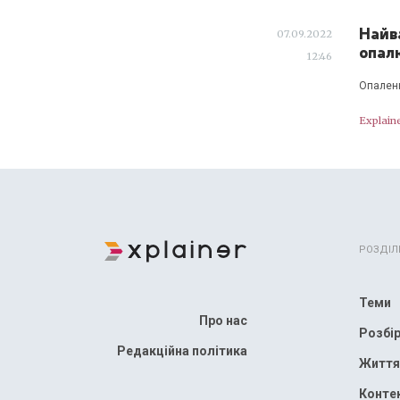
Найва
07.09.2022
опал
12:46
Опаленн
Explain
РОЗДІЛ
Теми
Про нас
Розбі
Редакційна політика
Життя
Конте