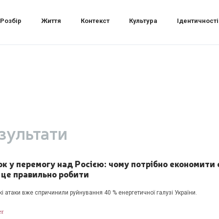
Розбір
Життя
Контекст
Культура
Ідентичності
зультати
ок у перемогу над Росією: чому потрібно економити
 це правильно робити
кі атаки вже спричинили руйнування 40 % енергетичної галузі України.
er