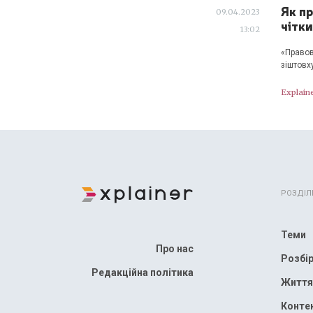
Як п
09.04.2023
чітк
13:02
«Правов
зіштовх
Explain
РОЗДІЛ
Теми
Про нас
Розбі
Редакційна політика
Життя
Конте