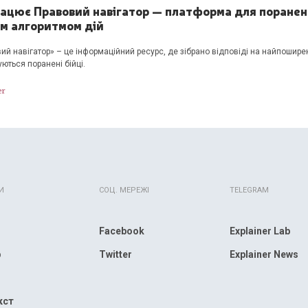
рацює Правовий навігатор — платформа для поранени
им алгоритмом дій
ий навігатор» – це інформаційний ресурс, де зібрано відповіді на найпошире
уються поранені бійці.
er
И
СОЦ. МЕРЕЖІ
TELEGRAM
Facebook
Explainer Lab
р
Twitter
Explainer News
кст