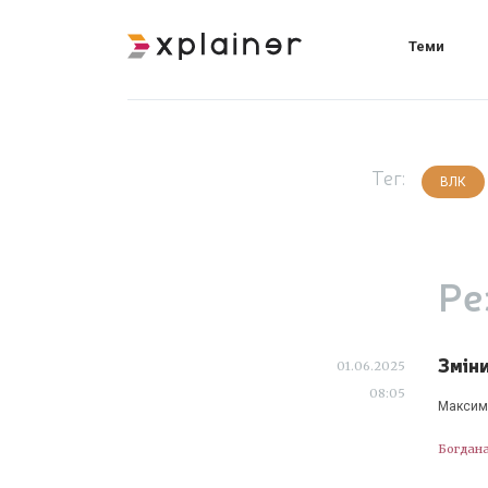
Теми
Тег:
ВЛК
Ре
Зміни
01.06.2025
08:05
Максима
Богдан