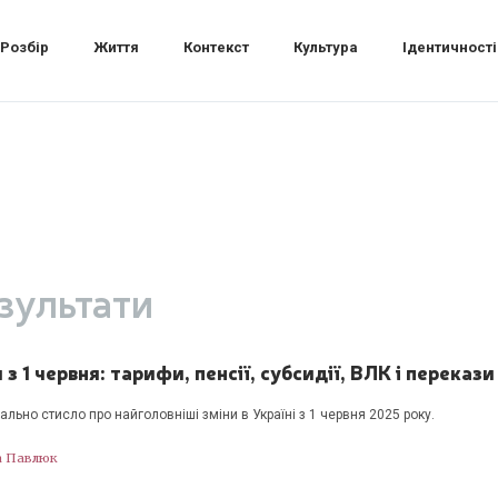
Розбір
Життя
Контекст
Культура
Ідентичності
зультати
 з 1 червня: тарифи, пенсії, субсидії, ВЛК і перекази
льно стисло про найголовніші зміни в Україні з 1 червня 2025 року.
а Павлюк