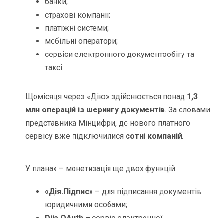
банки;
страхові компанії;
платіжні системи;
мобільні оператори;
сервіси електронного документообігу та
таксі.
Щомісяця через «Дію» здійснюється понад
1,3
млн операцій із шерингу документів
. За словами
представника Мінцифри, до нового платного
сервісу вже підключилися
сотні компаній
.
У планах – монетизація ще двох функцій:
«Дія.Підпис»
– для підписання документів
юридичними особами;
Diia.OAuth
– сервіс електронної