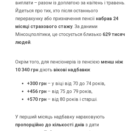
виплати – разом із доплатою за квітень і травень.
Йдеться про тих, хто після останнього
перерахунку або призначення пенсії
набрав 24
місяці страхового стажу
. За даними
Мінсоцполітики, це стосується близько
629 тисяч
людей
.
Окрім того, для пенсіонерів із пенсією
менш ніж
10 340 грн
діють
вікові надбавки
:
+300 грн
– у віці від 70 до 74 років,
+456 грн
– від 75 до 79 років,
+570 грн
– від 80 років і старші.
У перший місяць надбавку нараховують
пропорційно до кількості днів
з дати