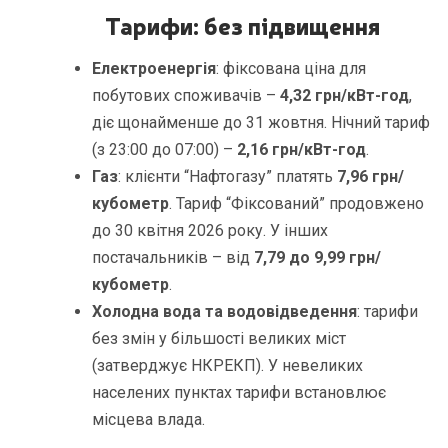
Тарифи: без підвищення
Електроенергія
: фіксована ціна для
побутових споживачів –
4,32 грн/кВт-год
,
діє щонайменше до 31 жовтня. Нічний тариф
(з 23:00 до 07:00) –
2,16 грн/кВт-год
.
Газ
: клієнти “Нафтогазу” платять
7,96 грн/
кубометр
. Тариф “Фіксований” продовжено
до 30 квітня 2026 року. У інших
постачальників – від
7,79 до 9,99 грн/
кубометр
.
Холодна вода та водовідведення
: тарифи
без змін у більшості великих міст
(затверджує НКРЕКП). У невеликих
населених пунктах тарифи встановлює
місцева влада.