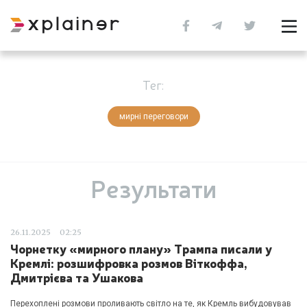
Тег:
мирні переговори
Результати
26.11.2025
02:25
Чорнетку «мирного плану» Трампа писали у
Кремлі: розшифровка розмов Віткоффа,
Дмитрієва та Ушакова
Перехоплені розмови проливають світло на те, як Кремль вибудовував