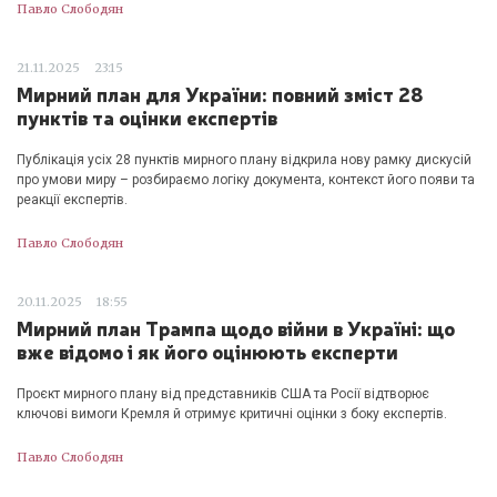
Павло Слободян
21.11.2025
23:15
Мирний план для України: повний зміст 28
пунктів та оцінки експертів
Публікація усіх 28 пунктів мирного плану відкрила нову рамку дискусій
про умови миру – розбираємо логіку документа, контекст його появи та
реакції експертів.
Павло Слободян
20.11.2025
18:55
Мирний план Трампа щодо війни в Україні: що
вже відомо і як його оцінюють експерти
Проєкт мирного плану від представників США та Росії відтворює
ключові вимоги Кремля й отримує критичні оцінки з боку експертів.
Павло Слободян