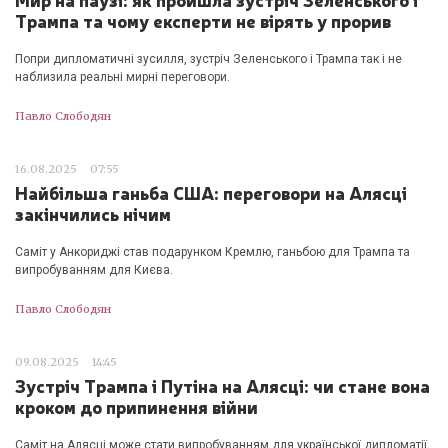
Трампа та чому експерти не вірять у прорив
Попри дипломатичні зусилля, зустріч Зеленського і Трампа так і не
наблизила реальні мирні переговори.
Павло Слободян
16.08.2025
07:55
Найбільша ганьба США: переговори на Алясці
закінчились нічим
Саміт у Анкориджі став подарунком Кремлю, ганьбою для Трампа та
випробуванням для Києва.
Павло Слободян
09.08.2025
14:45
Зустріч Трампа і Путіна на Алясці: чи стане вона
кроком до припинення війни
Саміт на Алясці може стати випробуванням для української дипломатії