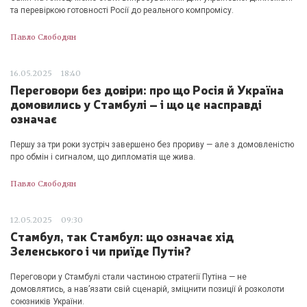
та перевіркою готовності Росії до реального компромісу.
Павло Слободян
16.05.2025
18:40
Переговори без довіри: про що Росія й Україна
домовились у Стамбулі – і що це насправді
означає
Першу за три роки зустріч завершено без прориву — але з домовленістю
про обмін і сигналом, що дипломатія ще жива.
Павло Слободян
12.05.2025
09:30
Стамбул, так Стамбул: що означає хід
Зеленського і чи приїде Путін?
Переговори у Стамбулі стали частиною стратегії Путіна — не
домовлятись, а нав’язати свій сценарій, зміцнити позиції й розколоти
союзників України.