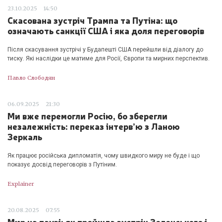
23.10.2025
14:50
Скасована зустріч Трампа та Путіна: що
означають санкції США і яка доля переговорів
Після скасування зустрічі у Будапешті США перейшли від діалогу до
тиску. Які наслідки це матиме для Росії, Європи та мирних перспектив.
Павло Слободян
06.09.2025
21:30
Ми вже перемогли Росію, бо зберегли
незалежність: переказ інтерв’ю з Ланою
Зеркаль
Як працює російська дипломатія, чому швидкого миру не буде і що
показує досвід переговорів з Путіним.
Explainer
20.08.2025
07:55
Мир на паузі: як пройшла зустріч Зеленського і