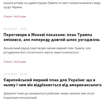
канали впливу на адміністрацію Трампа та зміст запропонованого миру
щодо України.
Павло Слободян
24.11.2025
17:05
Переговори в Женеві показали: план Трампа
змінився, але попереду довгий шлях узгоджень
Женевський раунд переговорів змінив мирний план Трампа, але
узгодження його остаточного змісту лише починається.
Павло Слободян
23.11.2025
22:30
Європейський мирний план для України: що в
ньому і чим він відрізняється від американського
Документ поки що залишається робочим і може зазнати змін після
подальших консультацій.