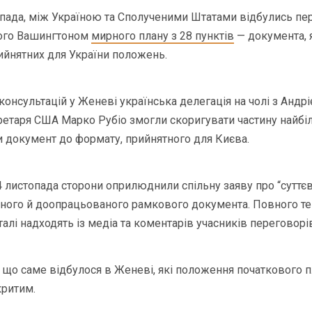
опада, між Україною та Сполученими Штатами відбулись пе
ого Вашингтоном
мирного плану з 28 пунктів
— документа, 
ийнятних для України положень.
 консультацій у Женеві українська делегація на чолі з Андр
етаря США Марко Рубіо змогли скоригувати частину найбі
ти документ до формату, прийнятного для Києва.
4 листопада сторони оприлюднили спільну заяву про “суттєв
ного й доопрацьованого рамкового документа. Повного те
алі надходять із медіа та коментарів учасників переговорі
 що саме відбулося в Женеві, які положення початкового п
критим.