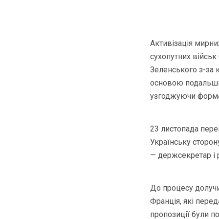
Активізація мирни
сухопутних військ
Зеленського з-за 
основою подальших
узгоджуючи формат
23 листопада пере
Українську сторон
— держсекретар і 
До процесу долучи
Франція, які пере
пропозиції були п