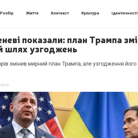
Розбір
Життя
Контекст
Культура
Ідентичності
неві показали: план Трампа змі
й шлях узгоджень
ів змінив мирний план Трампа, але узгодження його 
17:05