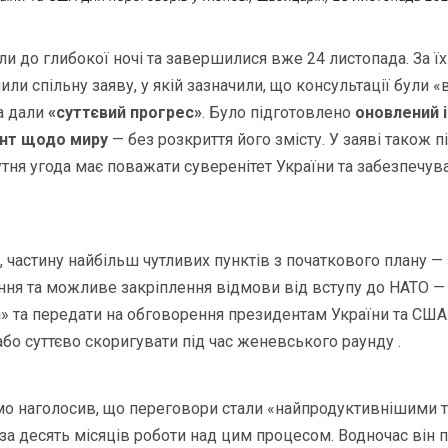
и до глибокої ночі та завершилися вже 24 листопада. За ї
ли спільну заяву, у якій зазначили, що консультації були «
а дали
«суттєвий прогрес»
. Було підготовлено
оновлений 
нт щодо миру
— без розкриття його змісту. У заяві також 
тня угода має поважати суверенітет України та забезпечу
 частину найбільш чутливих пунктів з початкового плану —
ання та можливе закріплення відмови від вступу до НАТО 
» та передати на обговорення президентам України та СШ
або суттєво скоригувати під час женевського раунду .
о наголосив, що переговори стали «найпродуктивнішими т
а десять місяців роботи над цим процесом. Водночас він п