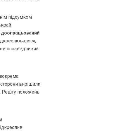
хнім підсумком
вкрай
і доопрацьований
підкреслювалося,
вати справедливий
 зокрема
— сторони вирішили
А. Решту положень
а
ідкреслив: