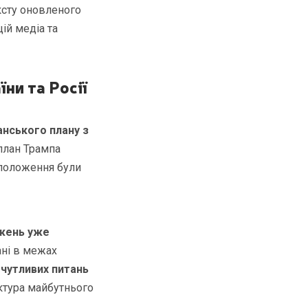
ксту оновленого
ій медіа та
ни та Росії
анського плану з
план Трампа
 положення були
жень уже
ані в межах
 чутливих питань
ктура майбутнього