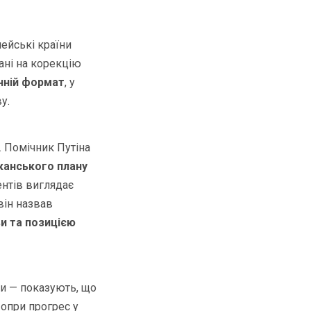
ейські країни
ані на корекцію
нній формат
, у
у.
. Помічник Путіна
канського плану
ентів виглядає
він назвав
и та позицією
ви — показують, що
Попри прогрес у