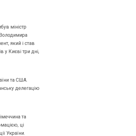
був міністр
 Володимира
нт, який і став
у Києві три дні,
аїни та США.
анську делегацію
імеччина та
рмацією, ці
ії України.