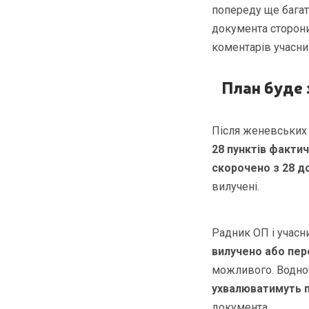
попереду ще багат
документа сторони
коментарів учасни
План буде 
Після женевських
28 пунктів факти
скорочено з 28 до
вилучені.
Радник ОП і учасн
вилучено або пе
можливого. Водноч
ухвалюватимуть 
документа.