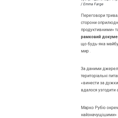
/ Emma Farge
Переговори тривал
сторони оприлюдни
продуктивними» т
рамковий докуме
що будь-яка майбу
мир .
За даними джерел,
територіальні пит
«винести за дужки
вдалося узгодити 
Марко Рубіо окрем
найзначущішими» з