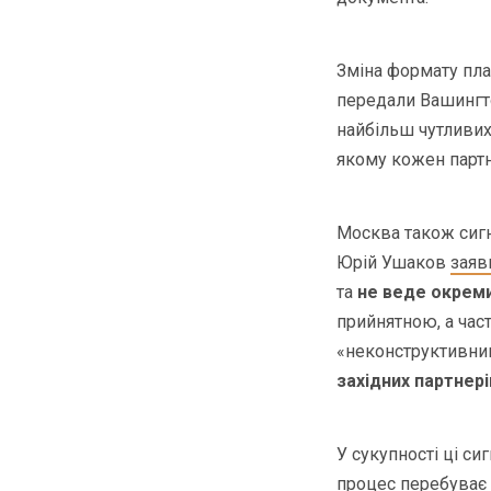
Зміна формату пла
передали Вашинг
найбільш чутливих
якому кожен партн
Москва також сигн
Юрій Ушаков
заяв
та
не веде окреми
прийнятною, а час
«неконструктивни
західних партнері
У сукупності ці с
процес перебуває 