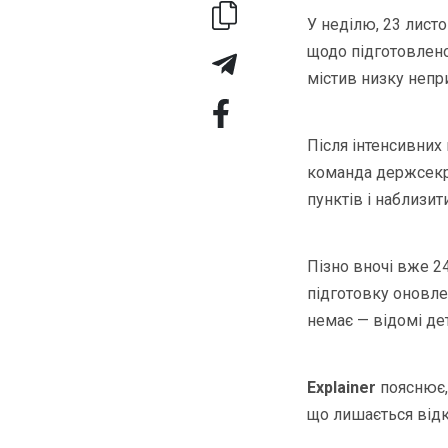
У неділю, 23 лист
щодо підготовлен
містив низку непр
Після інтенсивних
команда держсекр
пунктів і наблизи
Пізно вночі вже 2
підготовку оновле
немає — відомі дет
Explainer
пояснює,
що лишається від