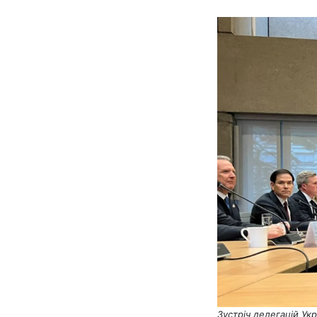
Зустріч делегацій Ук