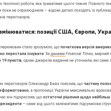
о технічної роботи, яка триватиме цього тижня. Повного те
 поки не оприлюднили — відомі деталі походять із публікац
ків переговорів.
змінюватися: позиції США, Європи, Украї
 перемовин стало зрозуміло, що
початкова версія америк
чно перестала існувати
. За
даними
Financial Times
, мирний 
 19 пунктів
, однак джерела видання не уточнили, які саме
ик переговорів Олександр Бевз пояснив, що
частину поло
реформатовано
, а пропозиції України максимально врахов
ас він підкреслив, що
остаточні рішення щодо найбільш
президенти
— саме від цього залежатиме підсумкова стру