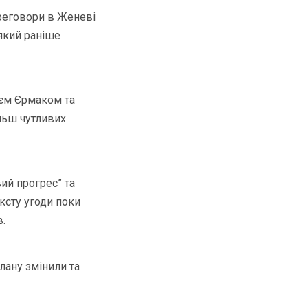
реговори в Женеві
який раніше
ієм Єрмаком та
льш чутливих
ий прогрес” та
ксту угоди поки
в.
лану змінили та