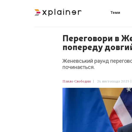
Теми
Переговори в Же
попереду довги
Женевський раунд переговор
починається.
Павло Слободян
|
24 листопада 2025 | 