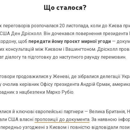
Що сталося?
х переговорів розпочалася 20 листопада, коли до Києва при
 США Ден Дрісколл. Він дочекався повернення президента
кордону, щоб
передати йому проєкт мирної угоди
— докуме
 консультацій між Києвом і Вашингтоном. Дрісколл провів 
 діалогу та підготовку до наступного раунду перемовин.
говори продовжилися у Женеві, де зібралися делегації Укр
у очолив керівник Офісу президента Андрій Єрмак, америк
радник з нацбезпеки Марко Рубіо.
лися й ключові європейські партнери — Велика Британія, Н
дали США власні
пропозиції до документа
. За наявною інфо
опередньо узгоджені з Києвом і повністю відповідали позиц