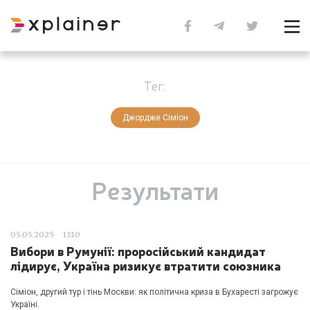
Тег:
Джордже Сіміон
Результати
05.05.2025
13:10
Вибори в Румунії: проросійський кандидат
лідирує, Україна ризикує втратити союзника
Сіміон, другий тур і тінь Москви: як політична криза в Бухаресті загрожує
Україні.