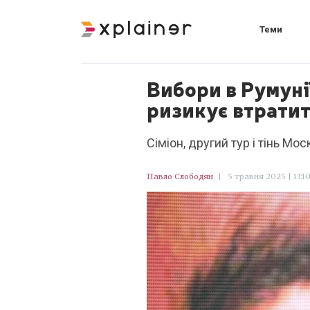
Теми
Вибори в Румуні
ризикує втрати
Сіміон, другий тур і тінь Мо
Павло Слободян
|
5 травня 2025 | 13:1