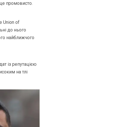
 це промовисто.
e Union of
ьні до нього
його найближчого
дат із репутацією
исоким на тлі