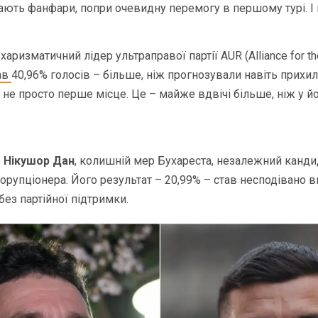
нають фанфари, попри очевидну перемогу в першому турі. І
, харизматичний лідер ультраправої партії AUR (Alliance for th
ав
40,96% голосів – більше, ніж прогнозували навіть прихил
 не просто перше місце. Це – майже вдвічі більше, ніж у 
–
Нікушор Дан
, колишній мер Бухареста, незалежний канди
орупціонера. Його результат – 20,99% – став несподівано в
без партійної підтримки.