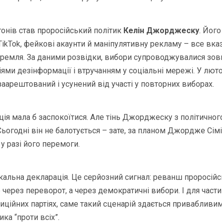
гонів став проросійський політик
Келін Джорджеску
. Йог
ikTok, фейкові акаунти й маніпулятивну рекламу – все вка
Кремля. За даними розвідки, вибори супроводжувалися зо
ями дезінформації і втручанням у соціальні мережі. У лют
арештований і усунений від участі у повторних виборах.
ація мала б заспокоїтися. Але тінь Джорджеску з політично
Сьогодні він не балотується – зате, за планом Джордже Сімі
у разі його перемоги.
кальна декларація. Це серйозний сигнал: реванш проросійс
через переворот, а через демократичні вибори. І для части
иційних партіях, саме такий сценарій здається привабливим:
ика “проти всіх”.