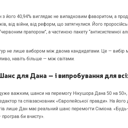
он з його 40,94% виглядає не випадковим фаворитом, а про
ків, від війни, від реформ, що затягнулися. Його проросійсь
 “червоним прапором”, а частиною пакету “антисистемної ал
 тур не лише вибором між двома кандидатами. Це — вибір
жливо, навіть більше — між світами.
Шанс для Дана – і випробування для всі
дуже важким, шанси на перемогу Нікушора Дана 50 на 50»,
едактор та співзасновник «Європейської правди». На його д
ів лише Дан має реальний шанс перемогти Сіміона. «Будь-
 програв би вчисту».