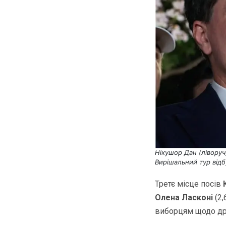
Нікушор Дан (ліворуч
Вирішальний тур відб
Третє місце посів
Олена Ласконі
(2,
виборцям щодо дру