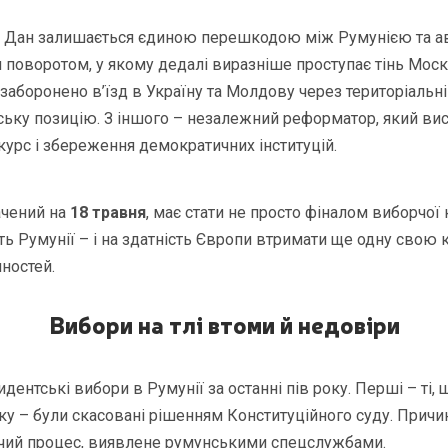
е Дан залишається єдиною перешкодою між Румунією та а
поворотом, у якому дедалі виразніше проступає тінь Моск
заборонено в’їзд в Україну та Молдову через територіальні 
ську позицію. З іншого – незалежний реформатор, який вис
урс і збереження демократичних інституцій.
ачений на
18 травня
, має стати не просто фіналом виборчої 
сть Румунії – і на здатність Європи втримати ще одну свою к
ностей.
Вибори на тлі втоми й недовіри
дентські вибори в Румунії за останні пів року. Перші – ті, 
ку – були скасовані рішенням Конституційного суду. Причи
рчий процес, виявлене румунськими спецслужбами.