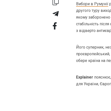
Вибори в Румунії
р
другого туру вихо
якому заборонено 
стабільність післ
з відверто антиєв
Його суперник, н
проєвропейський, 
обере країна на пе
Explainer
пояснює,
для України, Європ