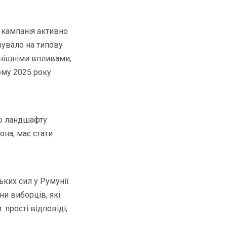
о кампанія активно
зувало на типову
внішніми впливами,
ому 2025 року
го ландшафту
она, має стати
ьких сил у Румунії
ни виборців, які
 прості відповіді,