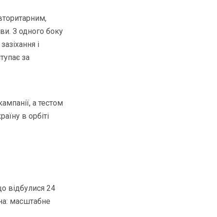
вторитарним,
ви. З одного боку
зазіхання і
тупає за
кампанії, а тестом
раїну в орбіті
що відбулися 24
на: масштабне