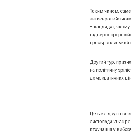
Таким чином, сам
антиєвропейським 
– кандидат, якому 
відверто проросій
проєвропейський к
Другий тур, призн
на політичну зрілі
демократичних цін
Це вже другі прези
листопада 2024 ро
втручання у вибо