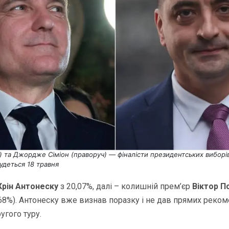
) та Джордже Сіміон (праворуч) — фіналісти президентських виборів
удеться 18 травня
Крін Антонеску
з 20,07%, далі – колишній прем’єр
Віктор П
68%). Антонеску вже визнав поразку і не дав прямих реко
гого туру.