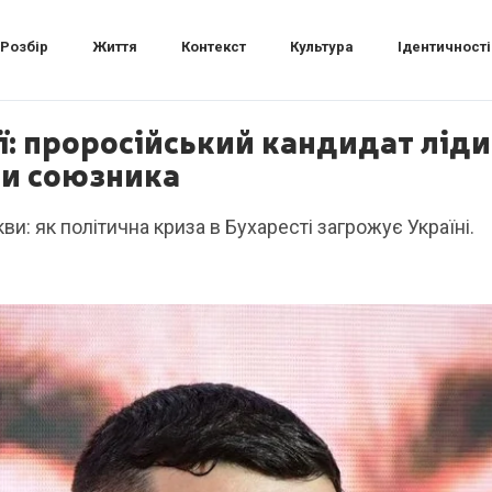
Розбір
Життя
Контекст
Культура
Ідентичності
ї: проросійський кандидат ліди
ти союзника
скви: як політична криза в Бухаресті загрожує Україні.
0