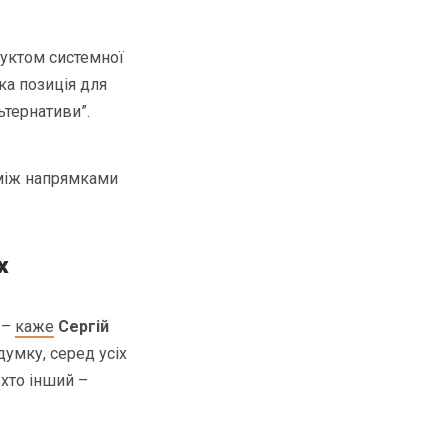
дуктом системної
ка позиція для
ьтернативи”.
 між напрямками
х
 –
каже
Сергій
умку, серед усіх
хто інший –