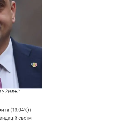
 у Румунії.
онта
(13,04%)
і
мендацій своїм