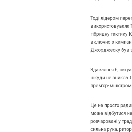
Тоді лідером пере
використовувала T
гібридну тактику 
включно з кампані
Джорджеску був за
Здавалося б, ситу
нікуди не зникла. 
прем’єр-міністром 
Це не просто ради
може відбутися не 
розчаровані у трад
сильна рука, ритор