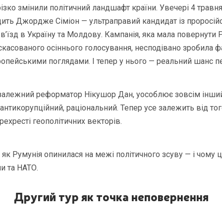
ізко змінили політичний ландшафт країни. Увечері 4 травня
дить Джордже Сіміон — ультраправий кандидат із проросі
в’їзд в Україну та Молдову. Кампанія, яка мала повернути 
я скасованого осіннього голосування, несподівано зробила 
ропейськими поглядами. І тепер у нього — реальний шанс п
езалежний реформатор Нікушор Дан, уособлює зовсім інши
антикорупційний, раціональний. Тепер усе залежить від тог
рехресті геополітичних векторів.
 як Румунія опинилася на межі політичного зсуву — і чому 
и та НАТО.
Другий тур як точка неповернення