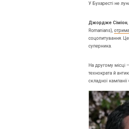
У Бухаресті не лу
Джордже Сіміон
Romanians),
отрим
соцопитування. Це
суперника.
На другому місці 
технократа й антик
складної кампанії 