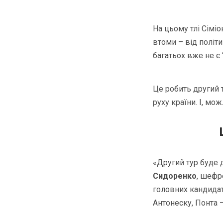
На цьому тлі Сімі
втоми – від політи
багатьох вже не є
Це робить другий
руху країни. І, мо
«Другий тур буде 
Сидоренко
, шефр
головних кандидат
Антонеску, Понта –